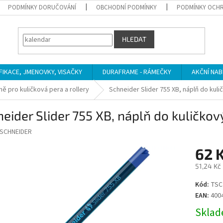
PODMÍNKY DORUČOVÁNÍ
OBCHODNÍ PODMÍNKY
PODMÍNKY OCHR
HLEDAT
IFIKACE, JMENOVKY, VISAČKY
DURAFRAME - RÁMEČKY
AKČNÍ NAB
ně pro kuličková pera a rollery
Schneider Slider 755 XB, náplň do kul
eider Slider 755 XB, náplň do kuličko
SCHNEIDER
62 
51,24 Kč
Měrná
Kód:
TSC
cena:
EAN:
400
Sklade