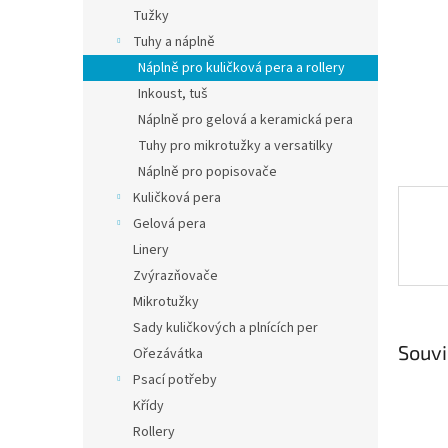
n
Tužky
e
Tuhy a náplně
l
Náplně pro kuličková pera a rollery
Inkoust, tuš
Náplně pro gelová a keramická pera
Tuhy pro mikrotužky a versatilky
Náplně pro popisovače
Kuličková pera
Gelová pera
Linery
Zvýrazňovače
Mikrotužky
Sady kuličkových a plnících per
Souvi
Ořezávátka
Psací potřeby
Křídy
Rollery