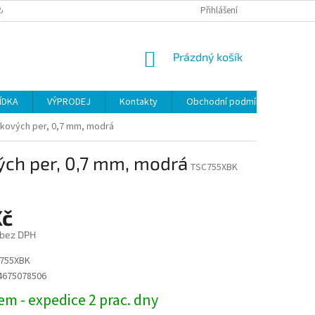
ANY OSOBNÍCH ÚDAJŮ
Přihlášení
NÁKUPNÍ
Prázdný košík
KOŠÍK
ÍDKA
VÝPRODEJ
Kontakty
Obchodní podmínky
ičkových per, 0,7 mm, modrá
vých per, 0,7 mm, modrá
TSC755XBK
Kč
 bez DPH
755XBK
4675078506
m - expedice 2 prac. dny