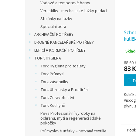
Vodové a temperové barvy
Versatilky - mechanické tužky padací
Stojánky na tužky
Speciální pera
Schne
ARCHIVAČNÍ POTŘEBY
kulič
DROBNÉ KANCELÁŘSKÉ POTŘEBY
stop
LEPÍCÍ A KOREKČNÍ POTŘEBY
Sklad
TORK HYGIENA
68,60 
Tork Hygiena pro toalety
83 K
Tork Průmysl
D
Tork zásobníky
Tork Ubrousky a Prostírání
Kuličk
Tork Zdravotnictví
Viscog
Tork Kuchyně
plynul
Peva Profesionální výrobky na
ochranu, mytí a regeneraci lidské
pokožky
Popi
Průmyslové utěrky – netkaná textilie