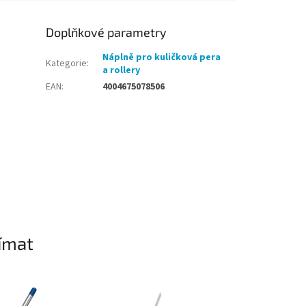
Doplňkové parametry
Náplně pro kuličková pera
Kategorie
:
a rollery
EAN
:
4004675078506
ímat