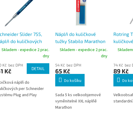
chneider Slider 755,
Náplň do kuličkové
Rotring T
áplň do kuličkových
tužky Stabilo Marathon
kuličkov
er , 0,5 mm
318, modrá, 5ks
Skladem - expedice 2 prac.
Skladem - expedice 2 prac.
Skladem 
dny
dny
0 Kč bez DPH
54 Kč bez DPH
74 Kč bez
DETAIL
1 Kč
65 Kč
89 Kč
Do košíku
Do ko
pičková náplň do
uličkových per Schneider
ystému Plug and Play
Sada 5 ks velkoobjemové
Velkoobsa
vyměnitelné XXL náplňě
standardní.
Marathon