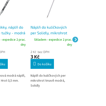
ikky, náplň do
Náplň do kuličkových
KOH-I-NOOR náp
é tužky - modrá
per Solidly, mikrohrot
4441 modrá do
tmavě modrá
kuličkových per,
- expedice 2 prac.
Skladem - expedice 2 prac.
Skladem - expedic
plastová
dny
dny
 DPH
2 Kč bez DPH
6 Kč bez DPH
3 Kč
7 Kč
šíku
Do košíku
Do košíku
hová modrá náplň,
Náplň do kuličkových per
Velkoobjemová nápl
 Hrot 0,5 mm.
mikrohrot tmavě modrá,
Solidly