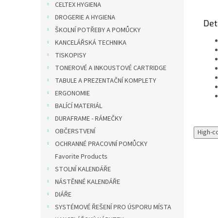
CELTEX HYGIENA
DROGERIE A HYGIENA
Det
ŠKOLNÍ POTŘEBY A POMŮCKY
KANCELÁŘSKÁ TECHNIKA
TISKOPISY
TONEROVÉ A INKOUSTOVÉ CARTRIDGE
TABULE A PREZENTAČNÍ KOMPLETY
ERGONOMIE
BALÍCÍ MATERIÁL
DURAFRAME - RÁMEČKY
OBČERSTVENÍ
High-c
OCHRANNÉ PRACOVNÍ POMŮCKY
Favorite Products
STOLNÍ KALENDÁŘE
NÁSTĚNNÉ KALENDÁŘE
DIÁŘE
SYSTÉMOVÉ ŘEŠENÍ PRO ÚSPORU MÍSTA