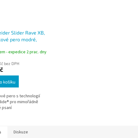
ider Slider Rave XB,
kové pero modré,
a 0,7 mm
em - expedice 2 prac. dny
Kč bez DPH
č
o košíku
ové pero s technologií
lide® pro mimořádně
é psaní
s
Diskuze