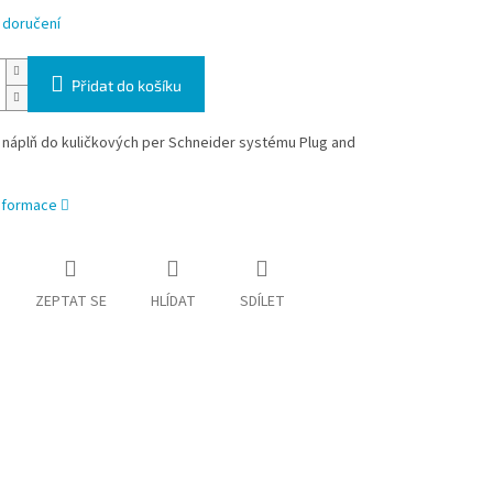
 doručení
Přidat do košíku
 náplň do kuličkových per Schneider systému Plug and
informace
ZEPTAT SE
HLÍDAT
SDÍLET