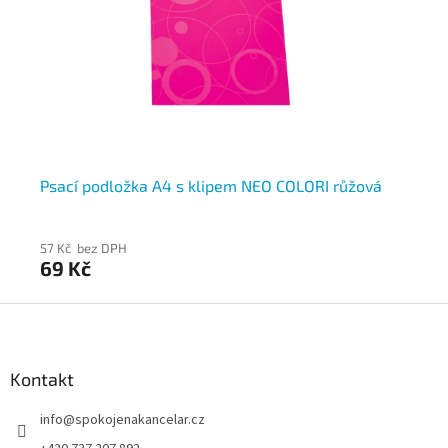
Psací podložka A4 s klipem NEO COLORI růžová
Ps
57 Kč bez DPH
57
69 Kč
6
Z
á
p
a
Kontakt
t
info
@
spokojenakancelar.cz
í