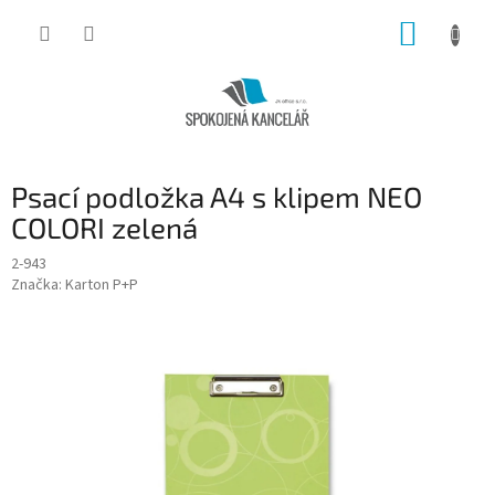
Přejít
NÁKUP
na
obsah
KOŠÍK
Psací podložka A4 s klipem NEO
COLORI zelená
2-943
Značka:
Karton P+P