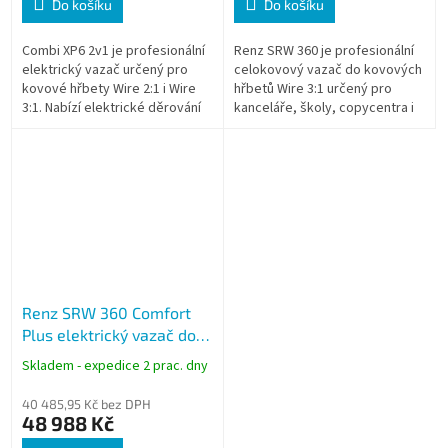
Do košíku
Do košíku
Combi XP6 2v1 je profesionální
Renz SRW 360 je profesionální
elektrický vazač určený pro
celokovový vazač do kovových
kovové hřbety Wire 2:1 i Wire
hřbetů Wire 3:1 určený pro
3:1. Nabízí elektrické děrování
kanceláře, školy, copycentra i
až 20 listů papíru najednou a
tisková studia. Umožňuje
vazbu dokumentů do objemu...
děrování až 22 listů papíru...
Renz SRW 360 Comfort
Plus elektrický vazač do
kovových hřbetů 3:1,
Skladem - expedice 2 prac. dny
děrování 22 listů, vazba
130 listů
40 485,95 Kč bez DPH
48 988 Kč