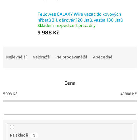
Fellowes GALAXY Wire vazač do kovových
hřbetů 3:1, děrování 20 listů, vazba 130 listů
Skladem - expedice 2 prac. dny
9 988 Kč
Ř
a
Nejlevnější
Nejdražší
Nejprodávanější
Abecedně
z
e
n
Cena
í
p
5998
Kč
48988
Kč
r
o
d
u
k
t
Na skladě
9
ů