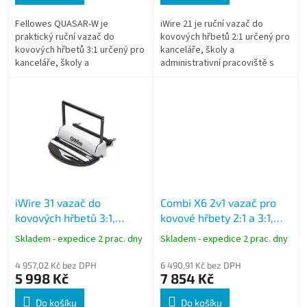
Fellowes QUASAR-W je
iWire 21 je ruční vazač do
praktický ruční vazač do
kovových hřbetů 2:1 určený pro
kovových hřbetů 3:1 určený pro
kanceláře, školy a
kanceláře, školy a
administrativní pracoviště s
administrativní pracoviště.
pravidelnou potřebou vazby
Umožňuje děrování až 15 listů
dokumentů. Umožňuje děrování
papíru najednou a vazbu...
až 10 listů...
iWire 31 vazač do
Combi X6 2v1 vazač pro
kovových hřbetů 3:1,
kovové hřbety 2:1 a 3:1,
děrování 10 listů, vazba
děrování 20 listů, vazba
Skladem - expedice 2 prac. dny
Skladem - expedice 2 prac. dny
130 listů
280 listů
4 957,02 Kč bez DPH
6 490,91 Kč bez DPH
5 998 Kč
7 854 Kč
Do košíku
Do košíku