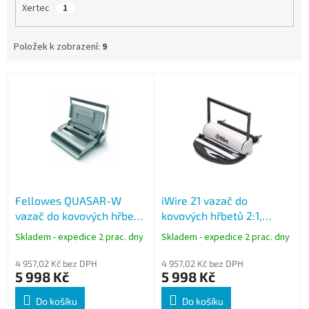
Xertec
1
Položek k zobrazení:
9
V
ý
p
i
s
p
r
o
Fellowes QUASAR-W
iWire 21 vazač do
d
vazač do kovových hřbetů
kovových hřbetů 2:1,
u
3:1, děrování 15 listů,
děrování 10 listů, vazba
k
Skladem - expedice 2 prac. dny
Skladem - expedice 2 prac. dny
vazba 130 listů
220 listů
t
ů
4 957,02 Kč bez DPH
4 957,02 Kč bez DPH
5 998 Kč
5 998 Kč
Do košíku
Do košíku