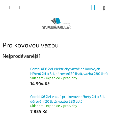
Přejít
NÁKUP
na
obsah
KOŠÍK
Pro kovovou vazbu
Nejprodávanější
Combi XP6 2v1 elektrický vazač do kovových
hřbetů 2:1 a 3:1, děrování 20 listů, vazba 280 listů
Skladem - expedice 2 prac. dny
14 994 Kč
Combi X6 2v1 vazač pro kovové hřbety 2:1 a 3:1,
děrování 20 listů, vazba 280 listů
Skladem - expedice 2 prac. dny
7 854 Kč