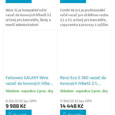
iWire 31 je kompaktní ruční
Combi X6 2v1 je profesionální
vazač do kovových hřbetů 3:1
ruční vazač pro drátěnou vazbu
určený pro kanceláře, školy a
2:1 a 3:1 určený pro kanceláře,
menší administrativní
copycentra a provozy s vyšším
pracoviště. Umožňuje děrování
objemem zpracovávaných
až 10 listů papíru najednou a
dokumentů. Umožňuje děrování
vazbu...
až...
Fellowes GALAXY Wire
Renz Eco S 360 vazač do
vazač do kovových hřbetů
kovových hřbetů 2:1,
3:1, děrování 20 listů,
děrování 25 listů, vazba
Skladem - expedice 2 prac. dny
Skladem - expedice 2 prac. dny
vazba 130 listů
330 listů
8 254,55 Kč bez DPH
11 940,50 Kč bez DPH
9 988 Kč
14 448 Kč
Do košíku
Do košíku