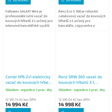
Fellowes GALAXY Wire je
Renz Eco S 360 je robustní
profesionální ruční vazač do
celokovový vazač do kovových
kovových hřbetů 3:1 určený pro
hřbetů 2:1 určený pro
intenzivní kancelářské využití.
kanceláře, copycentra a
Umožňuje děrování až 20 listů
provozy s pravidelnou vazbou
papíru najednou a vazbu...
objemných dokumentů.
Umožňuje děrování až 25...
Combi XP6 2v1 elektrický
Renz SRW 360 vazač do
vazač do kovových hřbetů
kovových hřbetů 3:1,
2:1 a 3:1, děrování 20 listů,
děrování 22 listů, vazba
Skladem - expedice 2 prac. dny
Skladem - expedice 2 prac. dny
vazba 280 listů
130 listů
12 391,74 Kč bez DPH
12 395,04 Kč bez DPH
14 994 Kč
14 998 Kč