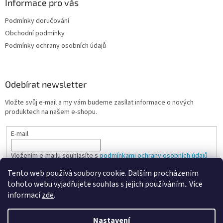
Informace pro vás
p
i
Podmínky doručování
s
u
Obchodní podmínky
Podmínky ochrany osobních údajů
Odebírat newsletter
Vložte svůj e-mail a my vám budeme zasílat informace o nových
produktech na našem e-shopu.
E-mail
Vložením e-mailu souhlasíte s
podmínkami ochrany osobních údajů
Tento web používá soubory cookie. Dalším procházením
PŘIHLÁSIT SE
tohoto webu vyjadřujete souhlas s jejich používáním.. Více
informací
zde
.
Nastavení