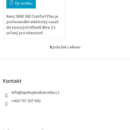
Do košíku
Renz SRW 360 Comfort Plus je
profesionální elektrický vazač
do kovových hřbetů Wire 3:1
určený pro intenzivní
kancelářský provoz,
copycentra i tiskárny. Nabízí
9
položek celkem
O
elektrické...
v
l
Z
á
á
d
p
a
a
Kontakt
c
t
í
info
@
spokojenakancelar.cz
í
p
r
+420 737 207 892
v
k
y
v
ý