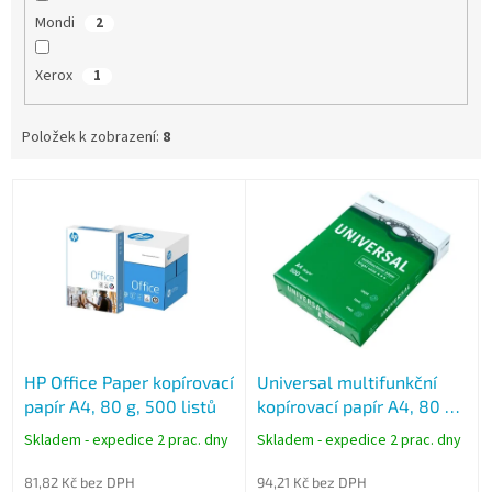
Mondi
2
Xerox
1
Položek k zobrazení:
8
V
ý
p
i
s
p
r
o
HP Office Paper kopírovací
Universal multifunkční
d
papír A4, 80 g, 500 listů
kopírovací papír A4, 80 g,
u
500 listů
k
Skladem - expedice 2 prac. dny
Skladem - expedice 2 prac. dny
t
ů
81,82 Kč bez DPH
94,21 Kč bez DPH