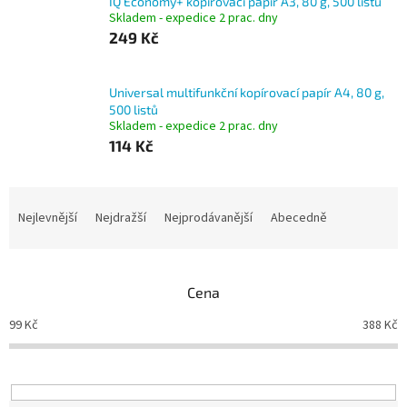
IQ Economy+ kopírovací papír A3, 80 g, 500 listů
Skladem - expedice 2 prac. dny
249 Kč
Universal multifunkční kopírovací papír A4, 80 g,
500 listů
Skladem - expedice 2 prac. dny
114 Kč
Ř
a
Nejlevnější
Nejdražší
Nejprodávanější
Abecedně
z
e
n
Cena
í
p
99
Kč
388
Kč
r
o
d
u