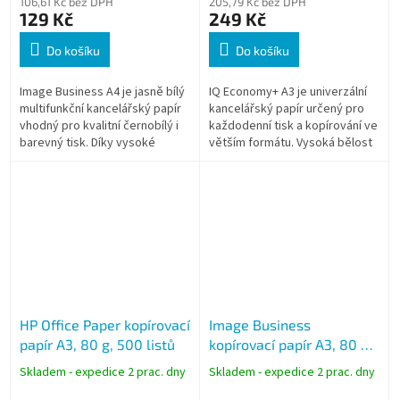
106,61 Kč bez DPH
205,79 Kč bez DPH
129 Kč
249 Kč
Do košíku
Do košíku
Image Business A4 je jasně bílý
IQ Economy+ A3 je univerzální
multifunkční kancelářský papír
kancelářský papír určený pro
vhodný pro kvalitní černobílý i
každodenní tisk a kopírování ve
barevný tisk. Díky vysoké
větším formátu. Vysoká bělost
bělosti CIE 160 je vhodný i pro
CIE 161 zajišťuje dobrý kontrast
prezentace, grafiku a...
a kvalitní výsledky při...
HP Office Paper kopírovací
Image Business
papír A3, 80 g, 500 listů
kopírovací papír A3, 80 g,
500 listů
Skladem - expedice 2 prac. dny
Skladem - expedice 2 prac. dny