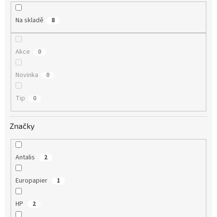
k
t
Na skladě
8
ů
Akce
0
Novinka
0
Tip
0
Značky
Antalis
2
Europapier
1
HP
2