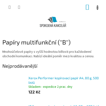
Přejít
NÁKUP
na
obsah
KOŠÍK
Papíry multifunkční (''B'')
Mnohoúčelové papíry s vyšší hodnotou bělosti pro každodenní
obchodní komunikaci. Nabízí ideální poměr mezi kvalitou a cenou.
Nejprodávanější
Xerox Performer kopírovací papír A4, 80 g, 500
listů
Skladem - expedice 2 prac. dny
122 Kč