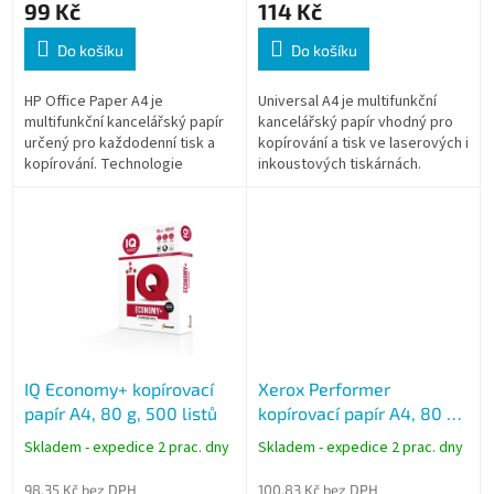
99 Kč
114 Kč
Do košíku
Do košíku
HP Office Paper A4 je
Universal A4 je multifunkční
multifunkční kancelářský papír
kancelářský papír vhodný pro
určený pro každodenní tisk a
kopírování a tisk ve laserových i
kopírování. Technologie
inkoustových tiskárnách.
ColorLok zajišťuje výraznější
Vysoká bělost a dobrá opacita
texty a grafiku při černobílém i
zajišťují čitelnost dokumentů...
barevném...
IQ Economy+ kopírovací
Xerox Performer
papír A4, 80 g, 500 listů
kopírovací papír A4, 80 g,
500 listů
Skladem - expedice 2 prac. dny
Skladem - expedice 2 prac. dny
98,35 Kč bez DPH
100,83 Kč bez DPH