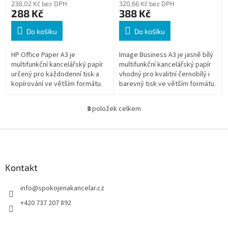
238,02 Kč bez DPH
320,66 Kč bez DPH
288 Kč
388 Kč
Do košíku
Do košíku
HP Office Paper A3 je
Image Business A3 je jasně bílý
multifunkční kancelářský papír
multifunkční kancelářský papír
určený pro každodenní tisk a
vhodný pro kvalitní černobílý i
kopírování ve větším formátu.
barevný tisk ve větším formátu.
Technologie ColorLok zajišťuje
Vysoká bělost CIE 160 zajišťuje
výraznější texty a grafiku při...
dobrý kontrast a...
8
položek celkem
O
v
l
Z
á
á
d
p
a
a
Kontakt
c
t
í
info
@
spokojenakancelar.cz
í
p
r
+420 737 207 892
v
k