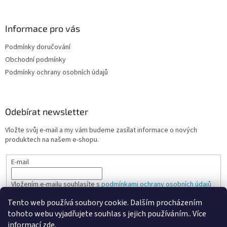
y
v
ý
Informace pro vás
p
i
Podmínky doručování
s
u
Obchodní podmínky
Podmínky ochrany osobních údajů
Odebírat newsletter
Vložte svůj e-mail a my vám budeme zasílat informace o nových
produktech na našem e-shopu.
E-mail
Vložením e-mailu souhlasíte s
podmínkami ochrany osobních údajů
Tento web používá soubory cookie. Dalším procházením
PŘIHLÁSIT SE
tohoto webu vyjadřujete souhlas s jejich používáním.. Více
informací
zde
.