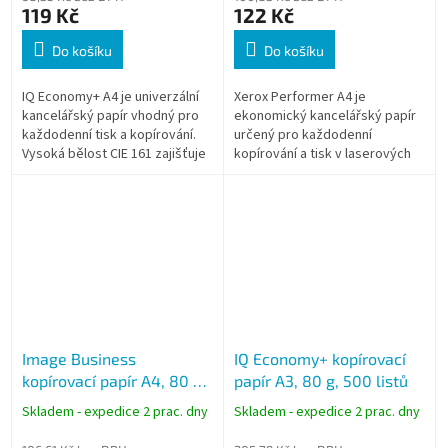
119 Kč
122 Kč
Do košíku
Do košíku
IQ Economy+ A4 je univerzální
Xerox Performer A4 je
kancelářský papír vhodný pro
ekonomický kancelářský papír
každodenní tisk a kopírování.
určený pro každodenní
Vysoká bělost CIE 161 zajišťuje
kopírování a tisk v laserových
dobrý kontrast a kvalitní
tiskárnách. Nabízí spolehlivou
výsledky při černobílém i...
průchodnost zařízeními a dobrý
poměr ceny...
Image Business
IQ Economy+ kopírovací
kopírovací papír A4, 80 g,
papír A3, 80 g, 500 listů
500 listů
Skladem - expedice 2 prac. dny
Skladem - expedice 2 prac. dny