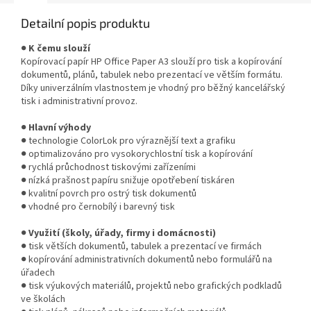
Detailní popis produktu
●
K čemu slouží
Kopírovací papír HP Office Paper A3 slouží pro tisk a kopírování
dokumentů, plánů, tabulek nebo prezentací ve větším formátu.
Díky univerzálním vlastnostem je vhodný pro běžný kancelářský
tisk i administrativní provoz.
●
Hlavní výhody
● technologie ColorLok pro výraznější text a grafiku
● optimalizováno pro vysokorychlostní tisk a kopírování
● rychlá průchodnost tiskovými zařízeními
● nízká prašnost papíru snižuje opotřebení tiskáren
● kvalitní povrch pro ostrý tisk dokumentů
● vhodné pro černobílý i barevný tisk
●
Využití (školy, úřady, firmy i domácnosti)
● tisk větších dokumentů, tabulek a prezentací ve firmách
● kopírování administrativních dokumentů nebo formulářů na
úřadech
● tisk výukových materiálů, projektů nebo grafických podkladů
ve školách