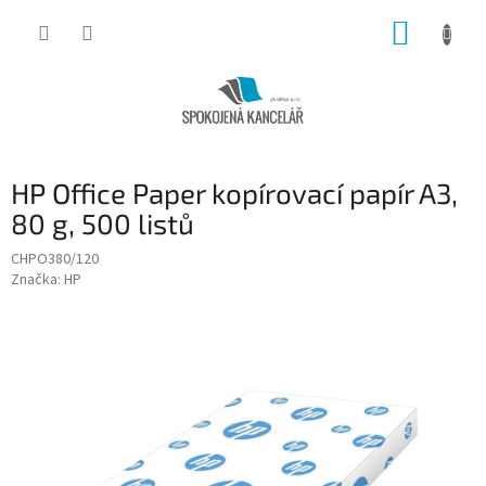
Přejít
NÁKUP
na
obsah
KOŠÍK
HP Office Paper kopírovací papír A3,
80 g, 500 listů
CHPO380/120
Značka:
HP