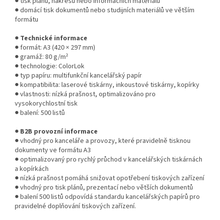
● tisk plánů, nákresů nebo informačních materiálů
● domácí tisk dokumentů nebo studijních materiálů ve větším
formátu
●
Technické informace
● formát: A3 (420 × 297 mm)
● gramáž: 80 g/m²
● technologie: ColorLok
● typ papíru: multifunkční kancelářský papír
● kompatibilita: laserové tiskárny, inkoustové tiskárny, kopírky
● vlastnosti: nízká prašnost, optimalizováno pro
vysokorychlostní tisk
● balení: 500 listů
●
B2B provozní informace
● vhodný pro kanceláře a provozy, které pravidelně tisknou
dokumenty ve formátu A3
● optimalizovaný pro rychlý průchod v kancelářských tiskárnách
a kopírkách
● nízká prašnost pomáhá snižovat opotřebení tiskových zařízení
● vhodný pro tisk plánů, prezentací nebo větších dokumentů
● balení 500 listů odpovídá standardu kancelářských papírů pro
pravidelné doplňování tiskových zařízení.