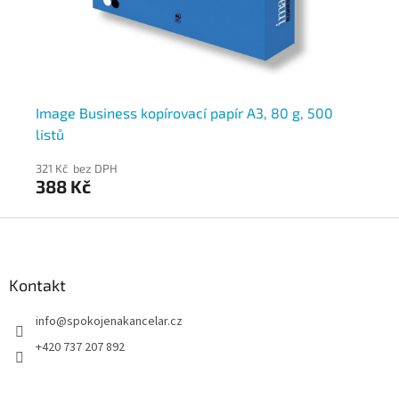
00
Image Business kopírovací papír A3, 80 g, 500
HP
listů
lis
321 Kč bez DPH
82
388 Kč
9
Z
á
p
a
Kontakt
t
info
@
spokojenakancelar.cz
í
+420 737 207 892