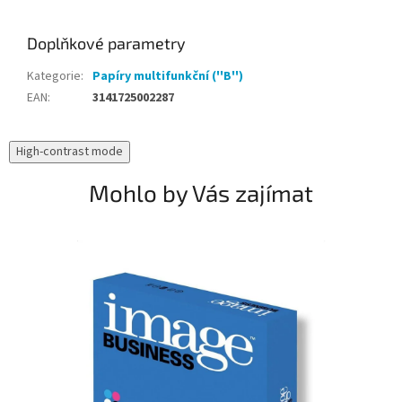
Doplňkové parametry
Kategorie
:
Papíry multifunkční (''B'')
EAN
:
3141725002287
High-contrast mode
Mohlo by Vás zajímat