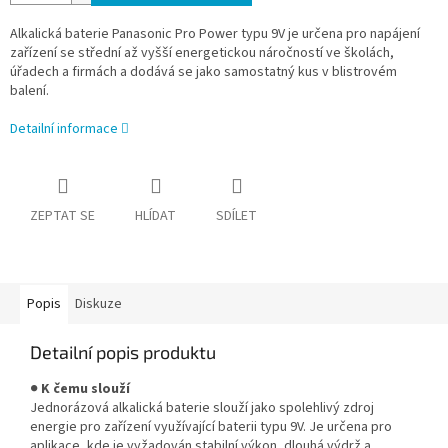
Alkalická baterie Panasonic Pro Power typu 9V je určena pro napájení
zařízení se střední až vyšší energetickou náročností ve školách,
úřadech a firmách a dodává se jako samostatný kus v blistrovém
balení.
Detailní informace
ZEPTAT SE
HLÍDAT
SDÍLET
Popis
Diskuze
Detailní popis produktu
●
K čemu slouží
Jednorázová alkalická baterie slouží jako spolehlivý zdroj
energie pro zařízení využívající baterii typu 9V. Je určena pro
aplikace, kde je vyžadován stabilní výkon, dlouhá výdrž a