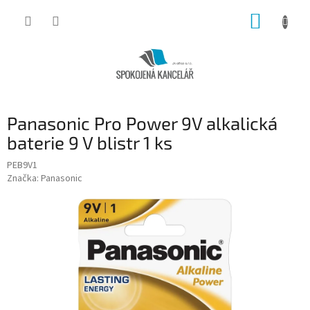
Přejít
NÁKUP
na
obsah
KOŠÍK
Panasonic Pro Power 9V alkalická
baterie 9 V blistr 1 ks
PEB9V1
Značka:
Panasonic