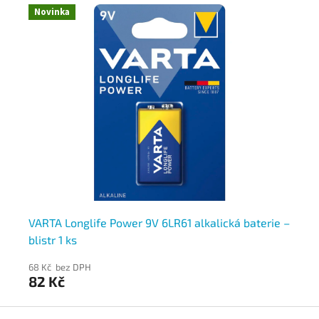
Novinka
,5
VARTA Longlife Power 9V 6LR61 alkalická baterie –
En
blistr 1 ks
ks
68 Kč bez DPH
76
82 Kč
9
Z