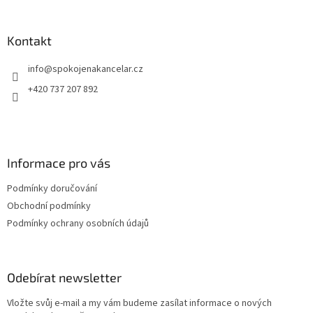
á
p
a
Kontakt
t
info
@
spokojenakancelar.cz
í
+420 737 207 892
Informace pro vás
Podmínky doručování
Obchodní podmínky
Podmínky ochrany osobních údajů
Odebírat newsletter
Vložte svůj e-mail a my vám budeme zasílat informace o nových