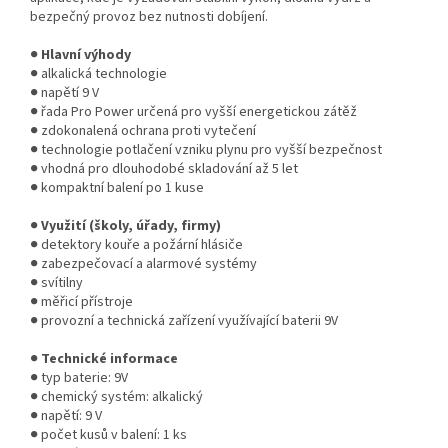
bezpečný provoz bez nutnosti dobíjení.
●
Hlavní výhody
● alkalická technologie
● napětí 9 V
● řada Pro Power určená pro vyšší energetickou zátěž
● zdokonalená ochrana proti vytečení
● technologie potlačení vzniku plynu pro vyšší bezpečnost
● vhodná pro dlouhodobé skladování až 5 let
● kompaktní balení po 1 kuse
●
Využití (školy, úřady, firmy)
● detektory kouře a požární hlásiče
● zabezpečovací a alarmové systémy
● svítilny
● měřicí přístroje
● provozní a technická zařízení využívající baterii 9V
●
Technické informace
● typ baterie: 9V
● chemický systém: alkalický
● napětí: 9 V
● počet kusů v balení: 1 ks