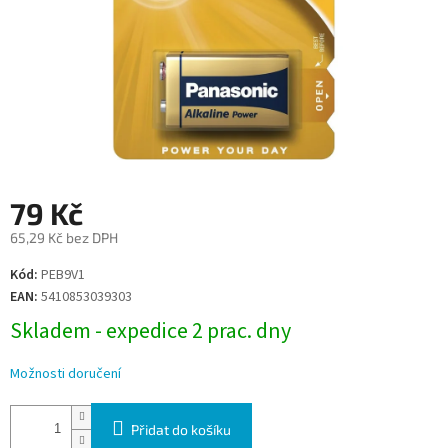
79 Kč
65,29 Kč bez DPH
Měrná
Kód:
PEB9V1
cena:
EAN:
5410853039303
Skladem - expedice 2 prac. dny
Možnosti doručení
Přidat do košíku