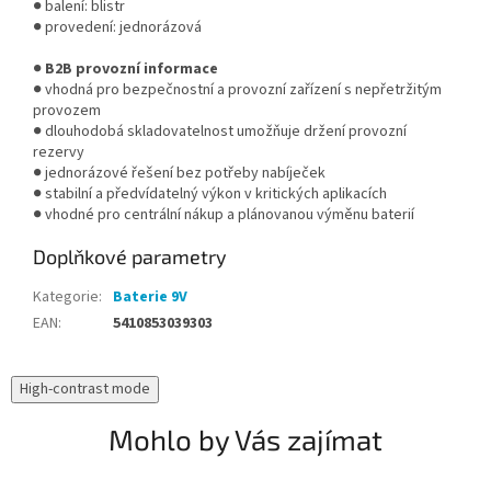
● balení: blistr
● provedení: jednorázová
●
B2B provozní informace
● vhodná pro bezpečnostní a provozní zařízení s nepřetržitým
provozem
● dlouhodobá skladovatelnost umožňuje držení provozní
rezervy
● jednorázové řešení bez potřeby nabíječek
● stabilní a předvídatelný výkon v kritických aplikacích
● vhodné pro centrální nákup a plánovanou výměnu baterií
Doplňkové parametry
Kategorie
:
Baterie 9V
EAN
:
5410853039303
High-contrast mode
Mohlo by Vás zajímat