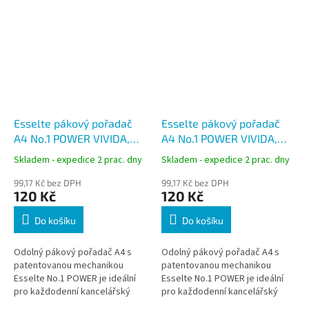
Esselte pákový pořadač
Esselte pákový pořadač
A4 No.1 POWER VIVIDA,
A4 No.1 POWER VIVIDA,
hřbet 75 mm, žlutý
hřbet 75 mm, červený
Skladem - expedice 2 prac. dny
Skladem - expedice 2 prac. dny
99,17 Kč bez DPH
99,17 Kč bez DPH
120 Kč
120 Kč
Do košíku
Do košíku
Odolný pákový pořadač A4 s
Odolný pákový pořadač A4 s
patentovanou mechanikou
patentovanou mechanikou
Esselte No.1 POWER je ideální
Esselte No.1 POWER je ideální
pro každodenní kancelářský
pro každodenní kancelářský
provoz i archivaci dokumentů.
provoz i archivaci dokumentů.