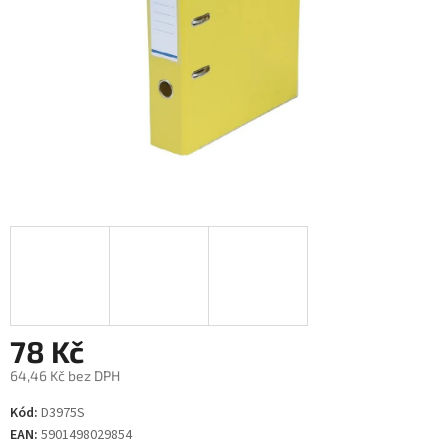
78 Kč
64,46 Kč bez DPH
Měrná
Kód:
D3975S
cena:
EAN:
5901498029854