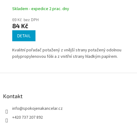
Skladem - expedice 2 prac. dny
Skl
69 Kč bez DPH
69
84 Kč
8
DETAIL
Kvalitní pořadač potažený z vnější strany potažený odolnou
Kva
polypropylenovou fólii a z vnitřní strany hladkým papírem.
pol
Z
á
p
a
Kontakt
t
info
@
spokojenakancelar.cz
í
+420 737 207 892