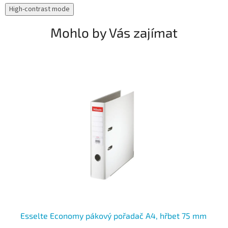
High-contrast mode
Mohlo by Vás zajímat
Esselte Economy pákový pořadač A4, hřbet 75 mm
Es