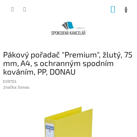
Přejít
NÁKUP
na
obsah
KOŠÍK
Pákový pořadač "Premium", žlutý, 75
mm, A4, s ochranným spodním
kováním, PP, DONAU
D3975S
Značka:
Donau