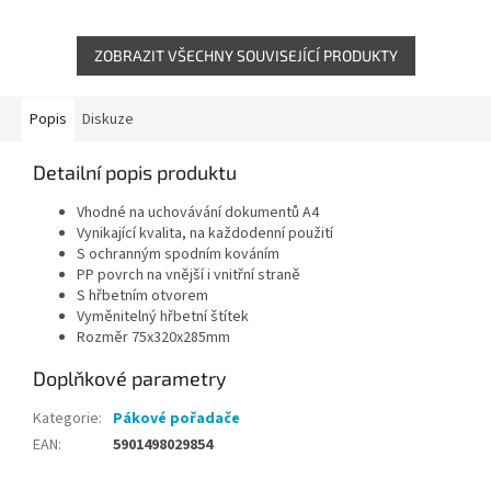
PP fólie s podílem recyklátu
PP fólie s podílem recyklátu
zajišťuje...
zajišťuje...
ZOBRAZIT VŠECHNY SOUVISEJÍCÍ PRODUKTY
Popis
Diskuze
Detailní popis produktu
Vhodné na uchovávání dokumentů A4
Vynikající kvalita, na každodenní použití
S ochranným spodním kováním
PP povrch na vnější i vnitřní straně
S hřbetním otvorem
Vyměnitelný hřbetní štítek
Rozměr
75x320x285mm
Doplňkové parametry
Kategorie
:
Pákové pořadače
EAN
:
5901498029854