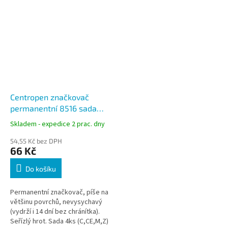
Centropen značkovač
permanentní 8516 sada
4ks, stopa 2-5 mm
Skladem - expedice 2 prac. dny
54,55 Kč bez DPH
66 Kč
Do košíku
Permanentní značkovač, píše na
většinu povrchů, nevysychavý
(vydrží i 14 dní bez chránítka).
Seřízlý hrot. Sada 4ks (C,CE,M,Z)