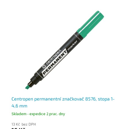
&
Centropen permanentní značkovač 8576, stopa 1-
Ce
4,6 mm
st
Skladem - expedice 2 prac. dny
Skl
13 Kč bez DPH
21 