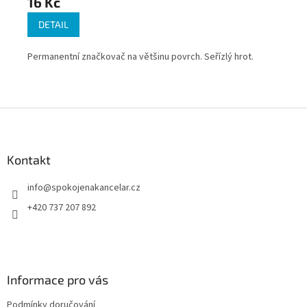
16 Kč
25
DETAIL
Permanentní značkovač na většinu povrch. Seřízlý hrot.
Uni
ý na
pou
Z
á
p
a
Kontakt
t
info
@
spokojenakancelar.cz
í
+420 737 207 892
Informace pro vás
Podmínky doručování