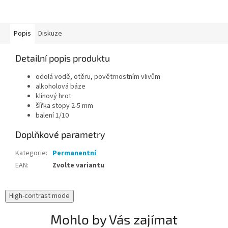
Popis
Diskuze
Detailní popis produktu
odolá vodě, otěru, povětrnostním vlivům
alkoholová báze
klínový hrot
šířka stopy 2-5 mm
balení 1/10
Doplňkové parametry
Kategorie
:
Permanentní
EAN
:
Zvolte variantu
High-contrast mode
Mohlo by Vás zajímat