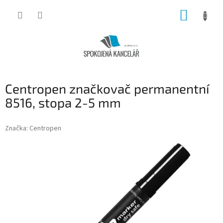
Přejít
NÁKUP
na
obsah
KOŠÍK
Centropen značkovač permanentní
8516, stopa 2-5 mm
Značka:
Centropen