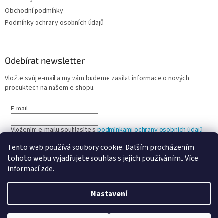
Obchodní podmínky
Podmínky ochrany osobních údajů
Odebírat newsletter
Vložte svůj e-mail a my vám budeme zasílat informace o nových
produktech na našem e-shopu.
E-mail
Vložením e-mailu souhlasíte s
podmínkami ochrany osobních údajů
Tento web používá soubory cookie. Dalším procházením
PŘIHLÁSIT SE
tohoto webu vyjadřujete souhlas s jejich používáním.. Více
informací
zde
.
Nastavení
Vytvořil Shoptet