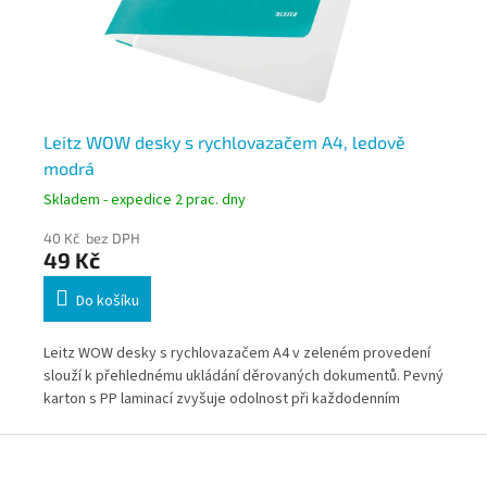
á
Leitz WOW desky s rychlovazačem A4, ledově
Le
modrá
Skladem - expedice 2 prac. dny
Skl
40 Kč bez DPH
74
49 Kč
8
Do košíku
rvě
Leitz WOW desky s rychlovazačem A4 v zeleném provedení
Lei
vný
slouží k přehlednému ukládání děrovaných dokumentů. Pevný
urč
ním
karton s PP laminací zvyšuje odolnost při každodenním
děr
používání. Kapacita až 250 listů (80 g/m²) pokrývá běžnou
30 
Z
kancelářskou i školní agendu.
pre
á