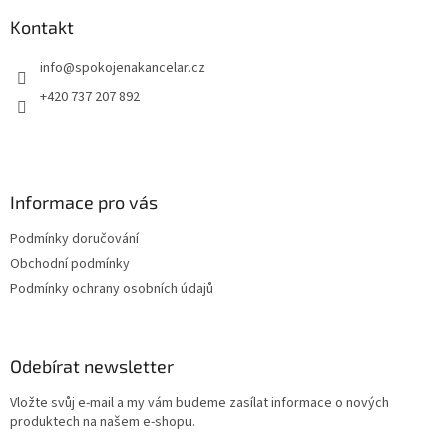
p
a
Kontakt
t
info
@
spokojenakancelar.cz
í
+420 737 207 892
Informace pro vás
Podmínky doručování
Obchodní podmínky
Podmínky ochrany osobních údajů
Odebírat newsletter
Vložte svůj e-mail a my vám budeme zasílat informace o nových
produktech na našem e-shopu.