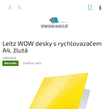
Přejít
NÁKUP
na
obsah
KOŠÍK
Leitz WOW desky s rychlovazačem
A4, žlutá
30010016
Značka:
Leitz
Novinka