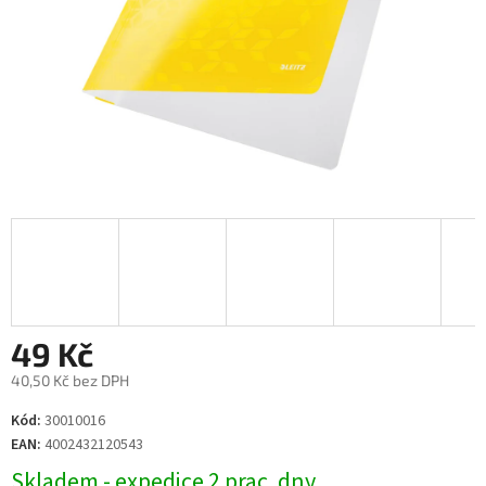
49 Kč
40,50 Kč bez DPH
Měrná
Kód:
30010016
cena:
EAN:
4002432120543
Skladem - expedice 2 prac. dny