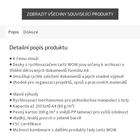
laminací zvyšuje odolnost při
karton s PP laminací zvyšuje
každodenním...
odolnost při každodenním...
ZOBRAZIT VŠECHNY SOUVISEJÍCÍ PRODUKTY
Popis
Diskuze
Detailní popis produktu
● K čemu slouží
● Desky s rychlovazačem Leitz WOW jsou určeny k archivaci a
třídění děrovaných dokumentů formátu A4
● Umožňují rychlé založení dokumentů a jejich snadné vyjmutí
● Vhodné pro organizaci projektů, spisů a pracovních materiálů
● Hlavní výhody
● Rychlovazací mechanismus pro jednoduchou manipulaci s listy
● Kapacita až 250 listů A4 (80 g/m²)
● Pevný karton 300 g/m² s vnější PP laminací pro vyšší odolnost
● Hladký, lesklý povrch v zelené barvě
● FSC certifikace
● Možnost kombinace s dalšími produkty řady Leitz WOW