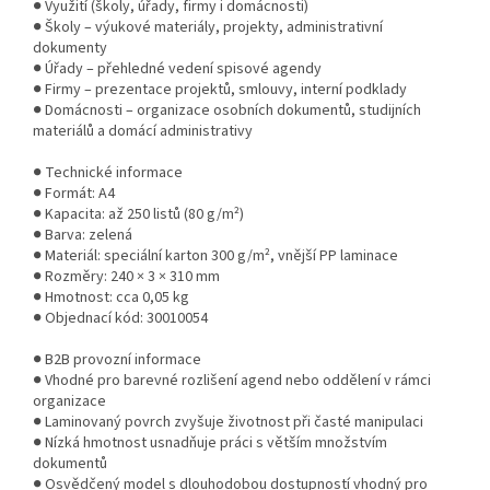
● Využití (školy, úřady, firmy i domácnosti)
● Školy – výukové materiály, projekty, administrativní
dokumenty
● Úřady – přehledné vedení spisové agendy
● Firmy – prezentace projektů, smlouvy, interní podklady
● Domácnosti – organizace osobních dokumentů, studijních
materiálů a domácí administrativy
● Technické informace
● Formát: A4
● Kapacita: až 250 listů (80 g/m²)
● Barva: zelená
● Materiál: speciální karton 300 g/m², vnější PP laminace
● Rozměry: 240 × 3 × 310 mm
● Hmotnost: cca 0,05 kg
● Objednací kód: 30010054
● B2B provozní informace
● Vhodné pro barevné rozlišení agend nebo oddělení v rámci
organizace
● Laminovaný povrch zvyšuje životnost při časté manipulaci
● Nízká hmotnost usnadňuje práci s větším množstvím
dokumentů
● Osvědčený model s dlouhodobou dostupností vhodný pro