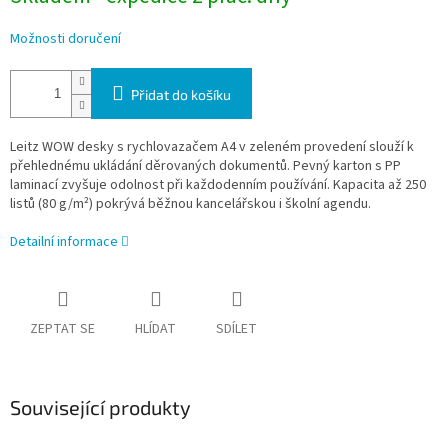
Možnosti doručení
Přidat do košíku
Leitz WOW desky s rychlovazačem A4 v zeleném provedení slouží k
přehlednému ukládání děrovaných dokumentů. Pevný karton s PP
laminací zvyšuje odolnost při každodenním používání. Kapacita až 250
listů (80 g/m²) pokrývá běžnou kancelářskou i školní agendu.
Detailní informace
ZEPTAT SE
HLÍDAT
SDÍLET
Související produkty