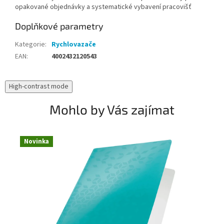
opakované objednávky a systematické vybavení pracovišť
Doplňkové parametry
Kategorie
:
Rychlovazače
EAN
:
4002432120543
High-contrast mode
Mohlo by Vás zajímat
Novinka
N