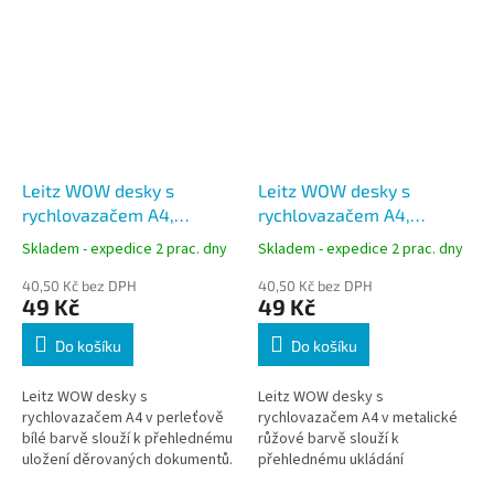
Leitz WOW desky s
Leitz WOW desky s
rychlovazačem A4,
rychlovazačem A4,
perleťová bílá
metalická růžová
Skladem - expedice 2 prac. dny
Skladem - expedice 2 prac. dny
40,50 Kč bez DPH
40,50 Kč bez DPH
49 Kč
49 Kč
Do košíku
Do košíku
Leitz WOW desky s
Leitz WOW desky s
rychlovazačem A4 v perleťově
rychlovazačem A4 v metalické
bílé barvě slouží k přehlednému
růžové barvě slouží k
uložení děrovaných dokumentů.
přehlednému ukládání
Pevný karton s vnější PP
děrovaných dokumentů. Pevný