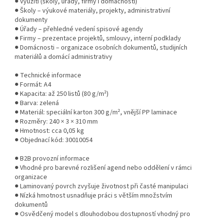
● Využití (školy, úřady, firmy i domácnosti)
● Školy – výukové materiály, projekty, administrativní
dokumenty
● Úřady – přehledné vedení spisové agendy
● Firmy – prezentace projektů, smlouvy, interní podklady
● Domácnosti – organizace osobních dokumentů, studijních
materiálů a domácí administrativy
● Technické informace
● Formát: A4
● Kapacita: až 250 listů (80 g/m²)
● Barva: zelená
● Materiál: speciální karton 300 g/m², vnější PP laminace
● Rozměry: 240 × 3 × 310 mm
● Hmotnost: cca 0,05 kg
● Objednací kód: 30010054
● B2B provozní informace
● Vhodné pro barevné rozlišení agend nebo oddělení v rámci
organizace
● Laminovaný povrch zvyšuje životnost při časté manipulaci
● Nízká hmotnost usnadňuje práci s větším množstvím
dokumentů
● Osvědčený model s dlouhodobou dostupností vhodný pro