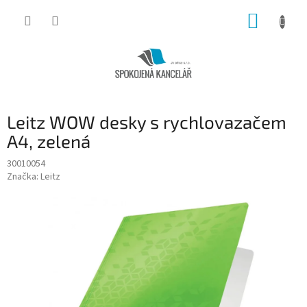
Přejít
NÁKUP
na
obsah
KOŠÍK
Leitz WOW desky s rychlovazačem
A4, zelená
30010054
Značka:
Leitz