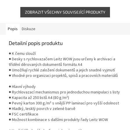
laminací zvyšuje odolnost při
karton s PP laminací zvyšuje
každodenním...
odolnost při každodenním...
ZOBRAZIT VŠECHNY SOUVISEJÍCÍ PRODUKTY
Popis
Diskuze
Detailní popis produktu
● K čemu slouží
● Desky s rychlovazačem Leitz WOW jsou určeny k archivaci a
třídění děrovaných dokumentů formátu A4
● Umožňují rychlé založení dokumentů a jejich snadné vyjmutí
● Vhodné pro organizaci projektů, spisů a pracovních materiálů
● Hlavní výhody
● Rychlovazací mechanismus pro jednoduchou manipulaci s listy
● Kapacita až 250 listů A4 (80 g/m²)
● Pevný karton 300 g/m² s vnější PP laminací pro vyšší odolnost
● Hladký, lesklý povrch v zelené barvě
● FSC certifikace
● Možnost kombinace s dalšími produkty řady Leitz WOW