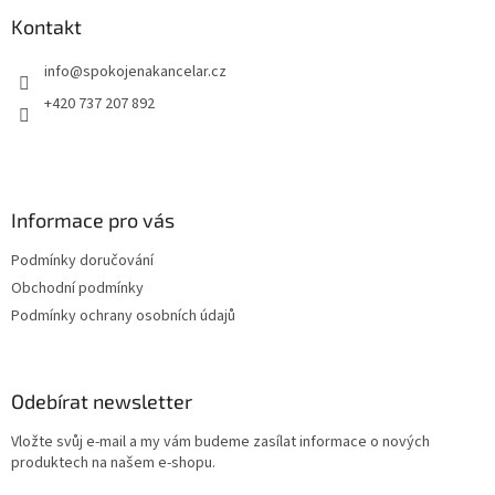
p
a
Kontakt
t
info
@
spokojenakancelar.cz
í
+420 737 207 892
Informace pro vás
Podmínky doručování
Obchodní podmínky
Podmínky ochrany osobních údajů
Odebírat newsletter
Vložte svůj e-mail a my vám budeme zasílat informace o nových
produktech na našem e-shopu.