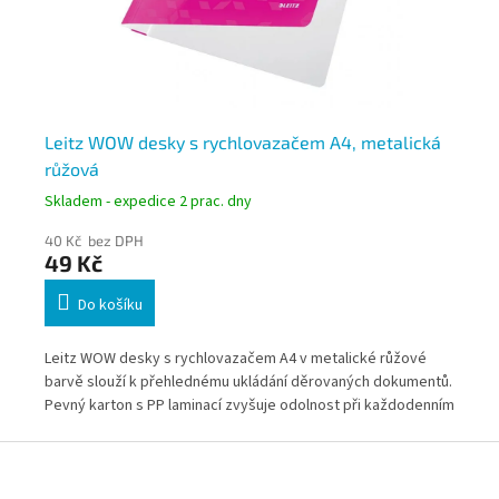
Leitz WOW desky s rychlovazačem A4, metalická
Le
růžová
mo
Skladem - expedice 2 prac. dny
Skl
40 Kč bez DPH
40
49 Kč
4
Do košíku
u A4
Leitz WOW desky s rychlovazačem A4 v metalické růžové
Lei
barvě slouží k přehlednému ukládání děrovaných dokumentů.
bar
 až
Pevný karton s PP laminací zvyšuje odolnost při každodenním
Pev
 i
používání. Kapacita až 250 listů (80 g/m²) je vhodná pro
pov
Z
školní, kancelářskou i domácí agendu.
kan
á