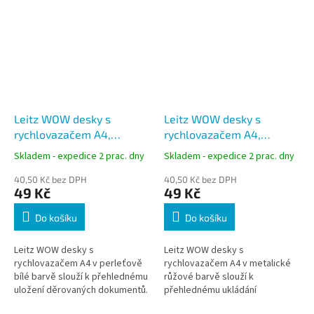
Leitz WOW desky s
Leitz WOW desky s
rychlovazačem A4,
rychlovazačem A4,
perleťová bílá
metalická růžová
Skladem - expedice 2 prac. dny
Skladem - expedice 2 prac. dny
40,50 Kč bez DPH
40,50 Kč bez DPH
49 Kč
49 Kč
Do košíku
Do košíku
Leitz WOW desky s
Leitz WOW desky s
rychlovazačem A4 v perleťově
rychlovazačem A4 v metalické
bílé barvě slouží k přehlednému
růžové barvě slouží k
uložení děrovaných dokumentů.
přehlednému ukládání
Pevný karton s vnější PP
děrovaných dokumentů. Pevný