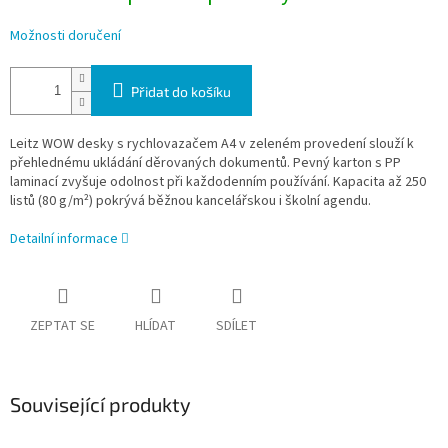
Možnosti doručení
Přidat do košíku
Leitz WOW desky s rychlovazačem A4 v zeleném provedení slouží k
přehlednému ukládání děrovaných dokumentů. Pevný karton s PP
laminací zvyšuje odolnost při každodenním používání. Kapacita až 250
listů (80 g/m²) pokrývá běžnou kancelářskou i školní agendu.
Detailní informace
ZEPTAT SE
HLÍDAT
SDÍLET
Související produkty