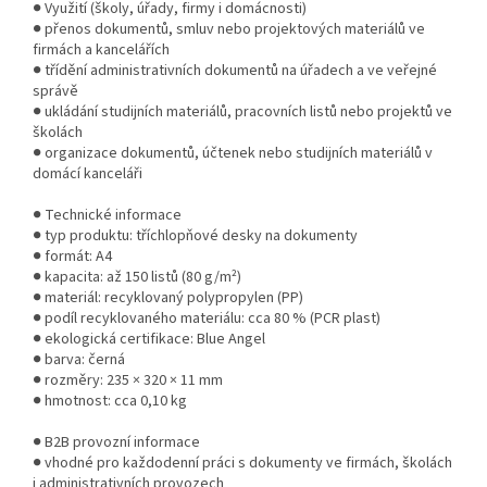
● Využití (školy, úřady, firmy i domácnosti)
● přenos dokumentů, smluv nebo projektových materiálů ve
firmách a kancelářích
● třídění administrativních dokumentů na úřadech a ve veřejné
správě
● ukládání studijních materiálů, pracovních listů nebo projektů ve
školách
● organizace dokumentů, účtenek nebo studijních materiálů v
domácí kanceláři
● Technické informace
● typ produktu: tříchlopňové desky na dokumenty
● formát: A4
● kapacita: až 150 listů (80 g/m²)
● materiál: recyklovaný polypropylen (PP)
● podíl recyklovaného materiálu: cca 80 % (PCR plast)
● ekologická certifikace: Blue Angel
● barva: černá
● rozměry: 235 × 320 × 11 mm
● hmotnost: cca 0,10 kg
● B2B provozní informace
● vhodné pro každodenní práci s dokumenty ve firmách, školách
i administrativních provozech