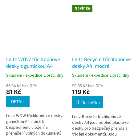
Novinka
Leitz WOW tříchlopňové
Leitz Recycle tříchlopňové
desky s gumičkou A4
desky A4, modré
Skladem - expedice 2 prac. dny
Skladem - expedice 2 prac. dny
66,94 Kč bez DPH
98,35 Kč bez DPH
81 Kč
119 Kč
DETAIL
Do košíku
Leitz WOW tříchlopňové desky s
Leitz Recycle tříchlopňové
gumičkou A4 slouží k
desky A4 jsou odolné plastové
bezpečnému uložení a
desky pro bezpečný přenos a
přenášení volných dokumentů.
třídění dokumentů. Jsou