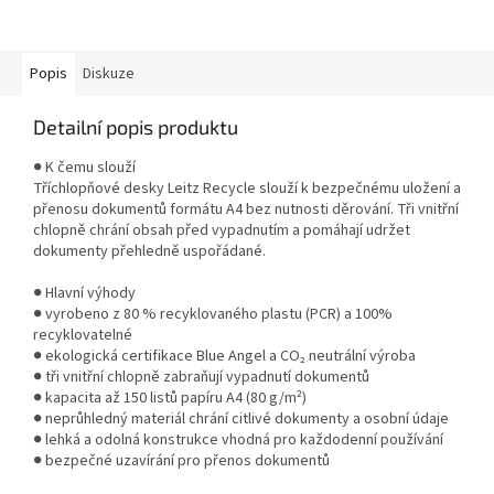
Pevný karton s PP laminací
vyrobeny z 80 % recyklovaného
zajišťuje vyšší odolnost a lesklý
plastu a mají ekologickou
povrch....
certifikaci...
Popis
Diskuze
Detailní popis produktu
● K čemu slouží
Tříchlopňové desky Leitz Recycle slouží k bezpečnému uložení a
přenosu dokumentů formátu A4 bez nutnosti děrování. Tři vnitřní
chlopně chrání obsah před vypadnutím a pomáhají udržet
dokumenty přehledně uspořádané.
● Hlavní výhody
● vyrobeno z 80 % recyklovaného plastu (PCR) a 100%
recyklovatelné
● ekologická certifikace Blue Angel a CO₂ neutrální výroba
● tři vnitřní chlopně zabraňují vypadnutí dokumentů
● kapacita až 150 listů papíru A4 (80 g/m²)
● neprůhledný materiál chrání citlivé dokumenty a osobní údaje
● lehká a odolná konstrukce vhodná pro každodenní používání
● bezpečné uzavírání pro přenos dokumentů