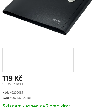
119 Kč
98,35 Kč bez DPH
Měrná
Kód:
46220095
cena:
EAN:
4002432127481
Skladem - expedice 2 prac. dny