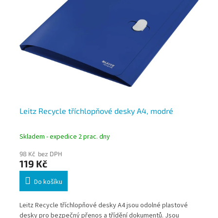
á,
Leitz Recycle tříchlopňové desky A4, modré
Le
sa
Skladem - expedice 2 prac. dny
Skl
98 Kč bez DPH
115
119 Kč
13
Do košíku
oce
Leitz Recycle tříchlopňové desky A4 jsou odolné plastové
Lei
desky pro bezpečný přenos a třídění dokumentů. Jsou
pře