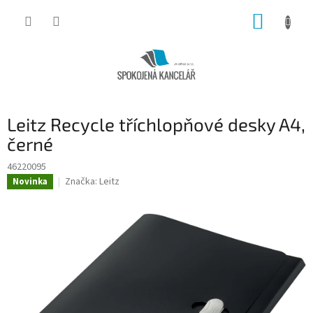
Přejít
NÁKUP
na
obsah
KOŠÍK
Leitz Recycle tříchlopňové desky A4,
černé
46220095
Značka:
Leitz
Novinka