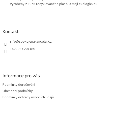
vyrobeny z 80 % recyklovaného plastu a mají ekologickou
gum
certifikaci Blue Angel. Tři vnitřní chlopně chrání dokumenty
umo
Z
před vypadnutím a pojmou až 150 listů papíru.
zaj
á
p
a
Kontakt
t
info
@
spokojenakancelar.cz
í
+420 737 207 892
Informace pro vás
Podmínky doručování
Obchodní podmínky
Podmínky ochrany osobních údajů