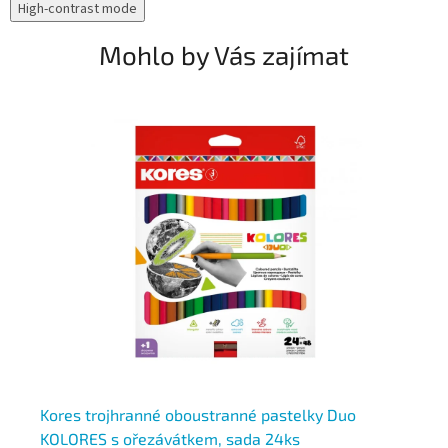
High-contrast mode
Mohlo by Vás zajímat
Kores trojhranné oboustranné pastelky Duo
Ko
KOLORES s ořezávátkem, sada 24ks
ko