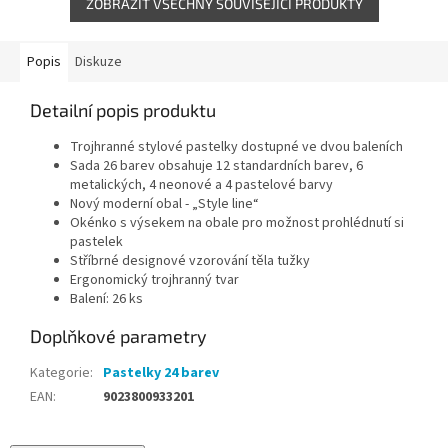
ZOBRAZIT VŠECHNY SOUVISEJÍCÍ PRODUKTY
Popis
Diskuze
Detailní popis produktu
Trojhranné stylové pastelky dostupné ve dvou baleních
Sada 26 barev obsahuje 12 standardních barev, 6
metalických, 4 neonové a 4 pastelové barvy
Nový moderní obal - „Style line“
Okénko s výsekem na obale pro možnost prohlédnutí si
pastelek
Stříbrné designové vzorování těla tužky
Ergonomický trojhranný tvar
Balení: 26 ks
Doplňkové parametry
Kategorie
:
Pastelky 24 barev
EAN
:
9023800933201