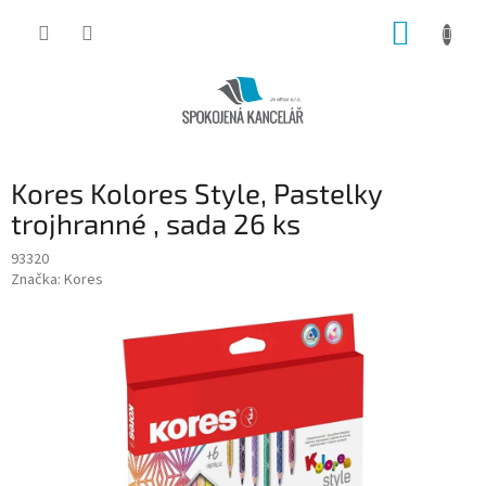
Přejít
NÁKUP
na
obsah
KOŠÍK
Kores Kolores Style, Pastelky
trojhranné , sada 26 ks
93320
Značka:
Kores