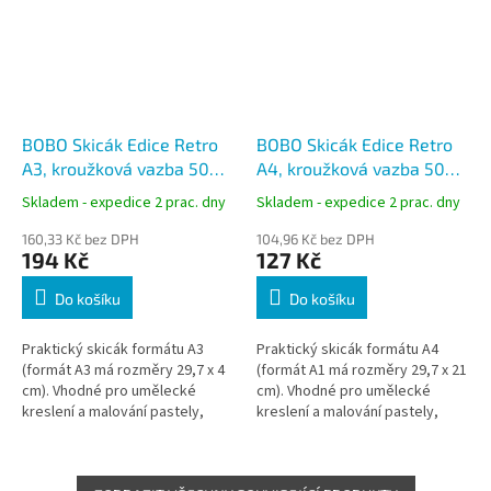
BOBO Skicák Edice Retro
BOBO Skicák Edice Retro
A3, kroužková vazba 50
A4, kroužková vazba 50
listů
listů
Skladem - expedice 2 prac. dny
Skladem - expedice 2 prac. dny
160,33 Kč bez DPH
104,96 Kč bez DPH
194 Kč
127 Kč
Do košíku
Do košíku
Praktický skicák formátu A3
Praktický skicák formátu A4
(formát A3 má rozměry 29,7 x 4
(formát A1 má rozměry 29,7 x 21
cm). Vhodné pro umělecké
cm). Vhodné pro umělecké
kreslení a malování pastely,
kreslení a malování pastely,
pastelkami, tuhou nebo
pastelkami, tuhou nebo
obyčejnou tužkou.
obyčejnou tužkou.