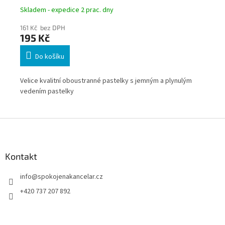
Skladem - expedice 2 prac. dny
Skl
161 Kč bez DPH
153
195 Kč
18
Do košíku
 24
Velice kvalitní oboustranné pastelky s jemným a plynulým
Pré
ní
vedením pastelky
ele
 s
och
umě
Z
nej
á
p
a
Kontakt
t
info
@
spokojenakancelar.cz
í
+420 737 207 892