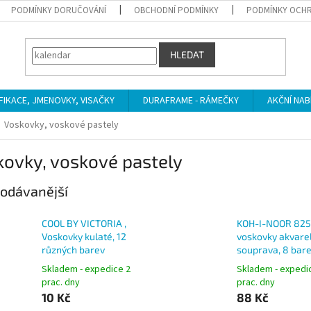
PODMÍNKY DORUČOVÁNÍ
OBCHODNÍ PODMÍNKY
PODMÍNKY OCHR
HLEDAT
IFIKACE, JMENOVKY, VISAČKY
DURAFRAME - RÁMEČKY
AKČNÍ NAB
Voskovky, voskové pastely
kovky, voskové pastely
odávanější
COOL BY VICTORIA ,
KOH-I-NOOR 825
Voskovky kulaté, 12
voskovky akvare
různých barev
souprava, 8 bar
Skladem - expedice 2
Skladem - expedi
prac. dny
prac. dny
10 Kč
88 Kč