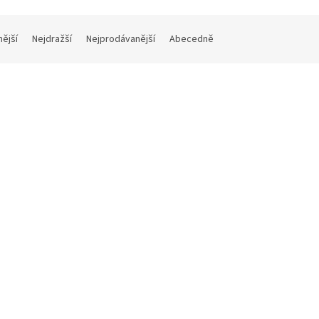
nější
Nejdražší
Nejprodávanější
Abecedně
 BY VICTORIA , Voskovky
KOH-I-NOOR 8231 souprava
é, 12 různých barev
voskovek, 6 barev
Skladem - expedice 2 prac. dny
Skladem - expedice 2 
č bez DPH
8,26 Kč bez DPH