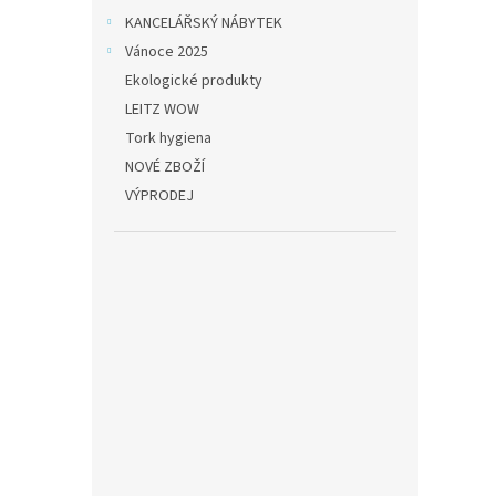
paste
KANCELÁŘSKÝ NÁBYTEK
Vánoce 2025
Ekologické produkty
370,2
448
LEITZ WOW
Tork hygiena
Soupr
NOVÉ ZBOŽÍ
KOH-I
VÝPRODEJ
sytých
i rozm
voskov