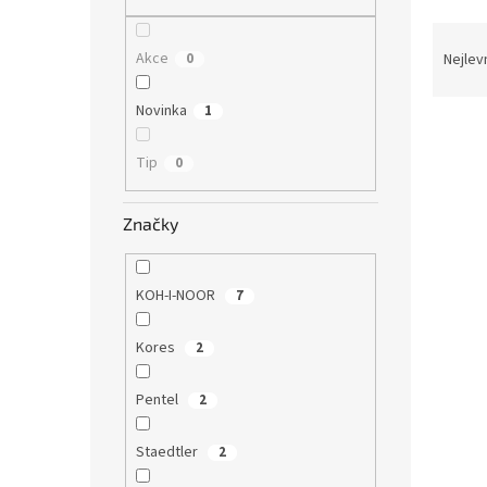
n
e
Ř
l
a
Akce
0
Nejlev
z
e
Novinka
1
V
n
ý
í
Tip
0
p
p
i
r
s
o
Značky
p
d
r
u
o
k
KOH-I-NOOR
7
d
t
u
ů
Kores
2
COOL
k
kulat
t
Pentel
2
ů
Staedtler
2
8,26 K