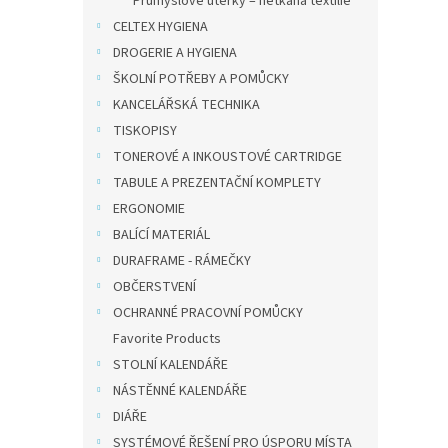
Průmyslové utěrky – netkaná textilie
CELTEX HYGIENA
DROGERIE A HYGIENA
72,73 
88 
ŠKOLNÍ POTŘEBY A POMŮCKY
KANCELÁŘSKÁ TECHNIKA
Akvar
TISKOPISY
sadě 8
TONEROVÉ A INKOUSTOVÉ CARTRIDGE
let. N
možno
TABULE A PREZENTAČNÍ KOMPLETY
efekt.
ERGONOMIE
BALÍCÍ MATERIÁL
DURAFRAME - RÁMEČKY
OBČERSTVENÍ
OCHRANNÉ PRACOVNÍ POMŮCKY
Favorite Products
STOLNÍ KALENDÁŘE
NÁSTĚNNÉ KALENDÁŘE
DIÁŘE
KOH-
SYSTÉMOVÉ ŘEŠENÍ PRO ÚSPORU MÍSTA
soup