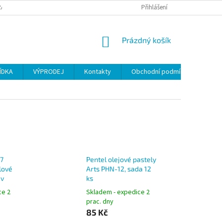
ANY OSOBNÍCH ÚDAJŮ
Přihlášení
NÁKUPNÍ
Prázdný košík
KOŠÍK
ÍDKA
VÝPRODEJ
Kontakty
Obchodní podmínky
7
Pentel olejové pastely
lové
Arts PHN-12, sada 12
ev
ks
ce 2
Skladem - expedice 2
prac. dny
85 Kč