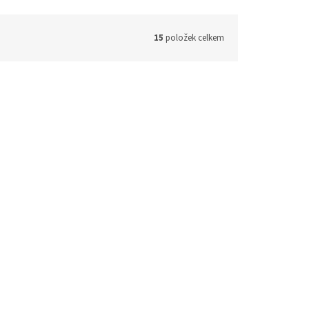
15
položek celkem
KOH-I-NOOR 8232 souprava
voskovek, 12 barev
prac. dny
Skladem - expedice 2 prac. dny
18,18 Kč bez DPH