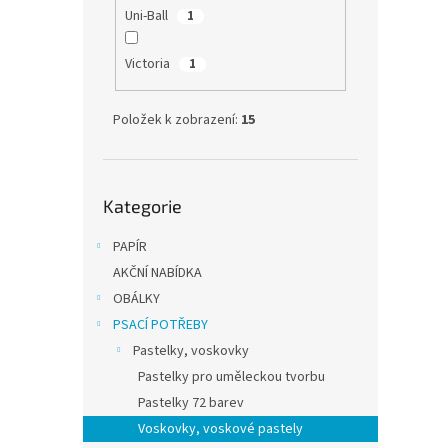
10 
Uni-Ball
1
Školní
Victoria
1
Položek k zobrazení:
15
Přeskočit
Kategorie
kategorie
PAPÍR
AKČNÍ NABÍDKA
OBÁLKY
PSACÍ POTŘEBY
Pastelky, voskovky
KOH-
Pastelky pro uměleckou tvorbu
vosk
Pastelky 72 barev
Voskovky, voskové pastely