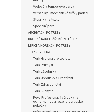
Rollery
Vodové a temperové barvy
69,42
84 
Versatilky - mechanické tužky padací
Stojánky na tužky
Velká
Speciální pera
8236 o
ARCHIVAČNÍ POTŘEBY
kreati
stopu,
DROBNÉ KANCELÁŘSKÉ POTŘEBY
pro šk
LEPÍCÍ A KOREKČNÍ POTŘEBY
Novi
TORK HYGIENA
Tork Hygiena pro toalety
Tork Průmysl
Tork zásobníky
Tork Ubrousky a Prostírání
Tork Zdravotnictví
Tork Kuchyně
Peva Profesionální výrobky na
KOH-
ochranu, mytí a regeneraci lidské
akva
pokožky