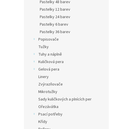
Pastelky 48 barev
32,23 
39 
Pastelky 12 barev
Pastelky 24 barev
Školn
Pastelky 6 barev
obsahu
Pastelky 36 barev
a vyba
dobře 
Popisovače
domácn
Tužky
Tuhy a náplně
Kuličková pera
Gelová pera
Linery
Zvýrazňovače
Mikrotužky
Sady kuličkových a plnících per
Ořezávátka
KOH-
Psací potřeby
vosk
Křídy