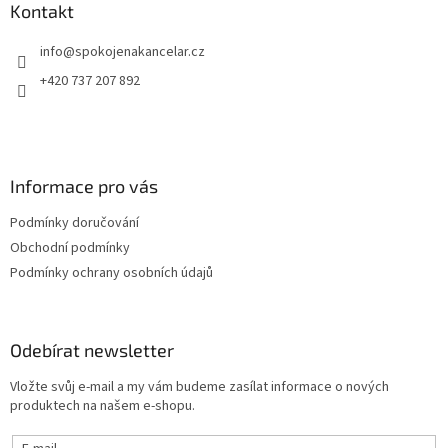
a
Kontakt
t
info
@
spokojenakancelar.cz
í
+420 737 207 892
Informace pro vás
Podmínky doručování
Obchodní podmínky
Podmínky ochrany osobních údajů
Odebírat newsletter
Vložte svůj e-mail a my vám budeme zasílat informace o nových
produktech na našem e-shopu.