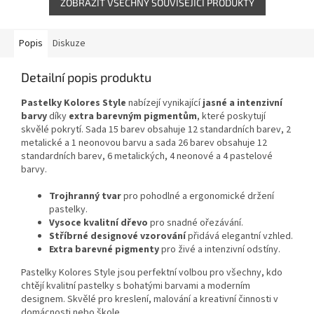
ZOBRAZIT VŠECHNY SOUVISEJÍCÍ PRODUKTY
Popis
Diskuze
Detailní popis produktu
Pastelky Kolores Style
nabízejí vynikající
jasné a intenzivní
barvy
díky
extra barevným pigmentům
, které poskytují
skvělé pokrytí. Sada 15 barev obsahuje 12 standardních barev, 2
metalické a 1 neonovou barvu a sada 26 barev obsahuje 12
standardních barev, 6 metalických, 4 neonové a 4 pastelové
barvy.
Trojhranný tvar
pro pohodlné a ergonomické držení
pastelky.
Vysoce kvalitní dřevo
pro snadné ořezávání.
Stříbrné designové vzorování
přidává elegantní vzhled.
Extra barevné pigmenty
pro živé a intenzivní odstíny.
Pastelky Kolores Style jsou perfektní volbou pro všechny, kdo
chtějí kvalitní pastelky s bohatými barvami a moderním
designem. Skvělé pro kreslení, malování a kreativní činnosti v
domácnosti nebo škole.