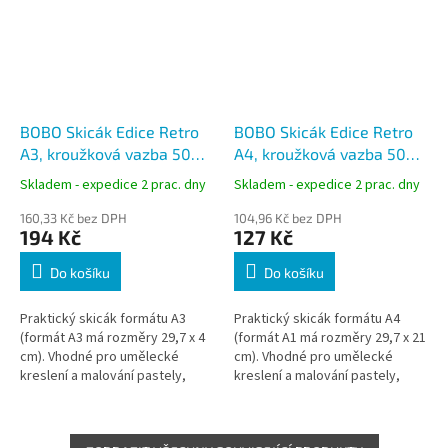
BOBO Skicák Edice Retro
BOBO Skicák Edice Retro
A3, kroužková vazba 50
A4, kroužková vazba 50
listů
listů
Skladem - expedice 2 prac. dny
Skladem - expedice 2 prac. dny
160,33 Kč bez DPH
104,96 Kč bez DPH
194 Kč
127 Kč
Do košíku
Do košíku
Praktický skicák formátu A3
Praktický skicák formátu A4
(formát A3 má rozměry 29,7 x 4
(formát A1 má rozměry 29,7 x 21
cm). Vhodné pro umělecké
cm). Vhodné pro umělecké
kreslení a malování pastely,
kreslení a malování pastely,
pastelkami, tuhou nebo
pastelkami, tuhou nebo
obyčejnou tužkou.
obyčejnou tužkou.