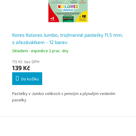
12
Kores Kolores Jumbo, trojhranné pastelky 11,5 mm,
Ko
s ořezávátkem - 12 barev
KO
Skladem - expedice 2 prac. dny
Skl
115 Kč bez DPH
82
139 Kč
9
Do košíku
Pastelky v Jumbo velikosti s jemným a plynulým vedením
Vel
tuha
paselky
ve
Z
á
p