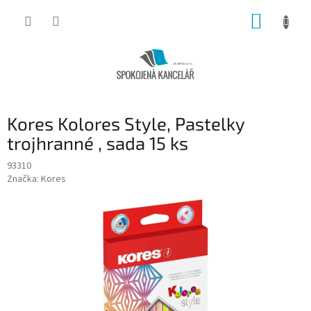
Přejít
NÁKUP
na
obsah
KOŠÍK
Kores Kolores Style, Pastelky
trojhranné , sada 15 ks
93310
Značka:
Kores