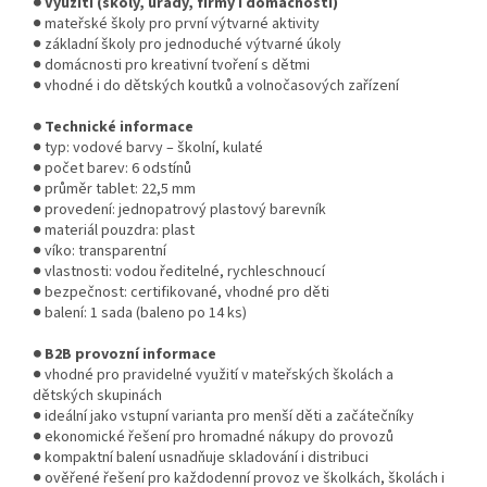
● Využití (školy, úřady, firmy i domácnosti)
● mateřské školy pro první výtvarné aktivity
● základní školy pro jednoduché výtvarné úkoly
● domácnosti pro kreativní tvoření s dětmi
● vhodné i do dětských koutků a volnočasových zařízení
● Technické informace
● typ: vodové barvy – školní, kulaté
● počet barev: 6 odstínů
● průměr tablet: 22,5 mm
● provedení: jednopatrový plastový barevník
● materiál pouzdra: plast
● víko: transparentní
● vlastnosti: vodou ředitelné, rychleschnoucí
● bezpečnost: certifikované, vhodné pro děti
● balení: 1 sada (baleno po 14 ks)
● B2B provozní informace
● vhodné pro pravidelné využití v mateřských školách a
dětských skupinách
● ideální jako vstupní varianta pro menší děti a začátečníky
● ekonomické řešení pro hromadné nákupy do provozů
● kompaktní balení usnadňuje skladování i distribuci
● ověřené řešení pro každodenní provoz ve školkách, školách i