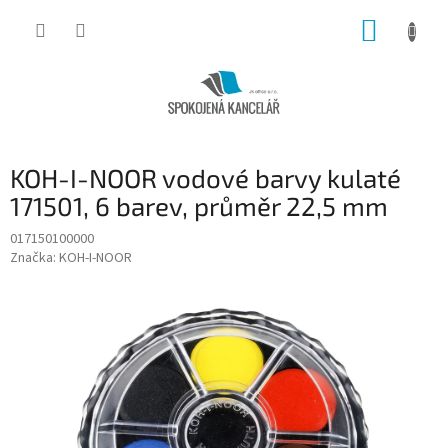
Přejít
NÁKUP
na
obsah
KOŠÍK
KOH-I-NOOR vodové barvy kulaté
171501, 6 barev, průměr 22,5 mm
017150100000
Značka:
KOH-I-NOOR