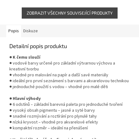
pigmentu a snadné rozmývání
pro...
ZOBRAZIT VŠECHNY SOUVISEJÍCÍ PRODUKTY
Popis
Diskuze
Detailní popis produktu
● K čemu slouží
● vodové barvy určené pro základní výtvarnou výchovu a
kreativní tvorbu
● vhodné pro malování na papír a další savé materiály
● ideální pro první seznámení s barvami a akvarelovou technikou
● jednoduché použití s vodou – vhodné pro malé děti
● Hlavní výhody
● 6 odstínů – základní barevná paleta pro jednoduché tvoření
● vysoký obsah pigmentu – jasné a syté barvy
● snadné rozmývání a roztírání pro plynulé tahy
● nízká kryvost – vhodné pro akvarelové efekty
● kompaktní rozměr – ideální na přenášení