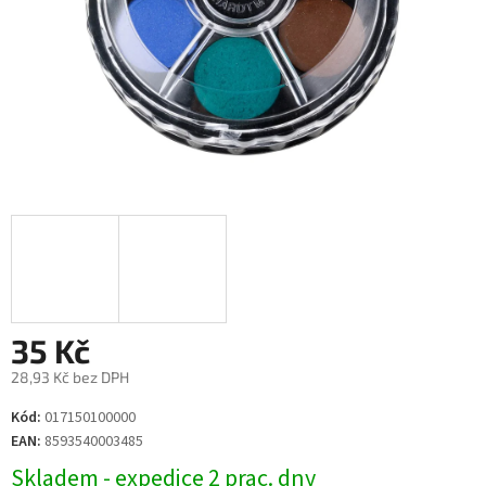
35 Kč
28,93 Kč bez DPH
Měrná
Kód:
017150100000
cena:
EAN:
8593540003485
Skladem - expedice 2 prac. dny