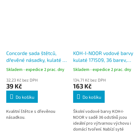
Concorde sada štětců,
KOH-I-NOOR vodové barvy
dřevěné násadky, kulaté a
kulaté 171509, 36 barev,
ploché
průměr 22,5 mm
Skladem - expedice 2 prac. dny
Skladem - expedice 2 prac. dny
32,23 Kč bez DPH
134,71 Kč bez DPH
39 Kč
163 Kč
Do košíku
Do košíku
Kvalitní štětce s dřevěnou
Školní vodové barvy KOH-I-
násadkou.
NOOR v sadě 36 odstínů jsou
ideální pro výtvarnou výchovu i
domácí tvoření. Nabízí syté
barvy s vysokým obsahem