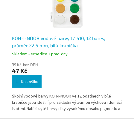
KOH-I-NOOR vodové barvy 171510, 12 barev,
KO
průměr 22,5 mm, bílá krabička
pr
Skladem - expedice 2 prac. dny
Skl
39 Kč bez DPH
40
47 Kč
4
Do košíku
ou
Školní vodové barvy KOH-I-NOOR ve 12 odstínech v bílé
Ško
urou
krabičce jsou ideální pro základní výtvarnou výchovu i domácí
pro
tvoření. Nabízí syté barvy díky vysokému obsahu pigmentu a
bar
snadné použití pro děti i začátečníky. Kompaktní balení s
Kom
Z
víčkem je vhodné pro každodenní použití.
pou
á