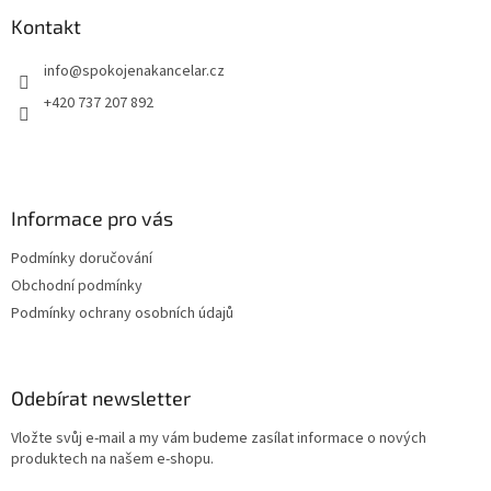
p
a
Kontakt
t
info
@
spokojenakancelar.cz
í
+420 737 207 892
Informace pro vás
Podmínky doručování
Obchodní podmínky
Podmínky ochrany osobních údajů
Odebírat newsletter
Vložte svůj e-mail a my vám budeme zasílat informace o nových
produktech na našem e-shopu.