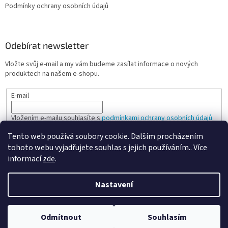
Podmínky ochrany osobních údajů
Odebírat newsletter
Vložte svůj e-mail a my vám budeme zasílat informace o nových
produktech na našem e-shopu.
E-mail
Vložením e-mailu souhlasíte s
podmínkami ochrany osobních údajů
Tento web používá soubory cookie. Dalším procházením
PŘIHLÁSIT SE
tohoto webu vyjadřujete souhlas s jejich používáním.. Více
informací
zde
.
Nastavení
Vytvořil Shoptet
Odmítnout
Souhlasím
Copyright 2026
Spokojená kancelář
. Všechna práva vyhrazena.