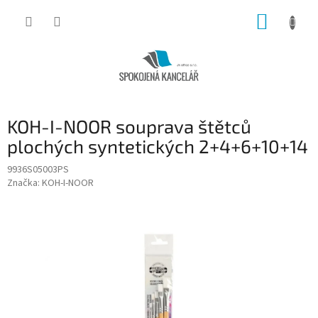
Přejít
NÁKUP
na
obsah
KOŠÍK
KOH-I-NOOR souprava štětců
plochých syntetických 2+4+6+10+14
9936S05003PS
Značka:
KOH-I-NOOR