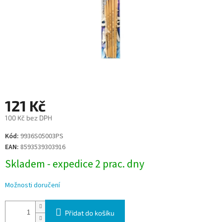
121 Kč
100 Kč bez DPH
Měrná
Kód:
9936S05003PS
cena:
EAN:
8593539303916
Skladem - expedice 2 prac. dny
Možnosti doručení
Přidat do košíku