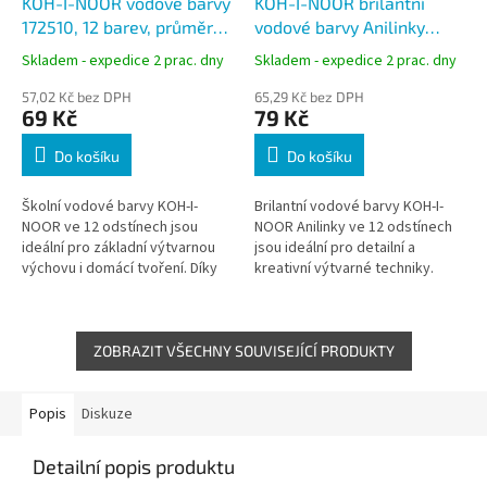
KOH-I-NOOR vodové barvy
KOH-I-NOOR brilantní
172510, 12 barev, průměr
vodové barvy Anilinky
30 mm
174503, 12 barev, průměr
Skladem - expedice 2 prac. dny
Skladem - expedice 2 prac. dny
22,5 mm
57,02 Kč bez DPH
65,29 Kč bez DPH
69 Kč
79 Kč
Do košíku
Do košíku
Školní vodové barvy KOH-I-
Brilantní vodové barvy KOH-I-
NOOR ve 12 odstínech jsou
NOOR Anilinky ve 12 odstínech
ideální pro základní výtvarnou
jsou ideální pro detailní a
výchovu i domácí tvoření. Díky
kreativní výtvarné techniky.
vysokému obsahu pigmentu
Nabízí intenzivní, zářivé barvy s
poskytují syté barvy a snadnou
vysokým obsahem pigmentu a...
práci...
ZOBRAZIT VŠECHNY SOUVISEJÍCÍ PRODUKTY
Popis
Diskuze
Detailní popis produktu