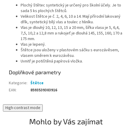
Plochý štětec syntetický je určený pro školní účely. Je to
sada 5 ks plochých štětců.
Velikost štětce je č. 2, 4, 6, 10 a 14. Mají přírodní lakovaný
dřík, syntetický bílý vlas a toulec z hliníku.
Vlas je dlouhý 10, 12, 13, 15 a 20 mm, šířka vlasu je 5, 6,4,
7,5, 10,2 a 12,8 mm a rukojeť je dlouhá 145, 155, 160, 170 a
175 mm.
Vlas je lepený.
Štětce jsou uloženy v plastovém sáčku s eurozávěsem,
vlasem směrem k eurozávěsu.
Uvnitř je potištěná papírová vložka.
Doplňkové parametry
Kategorie
:
Štětce
EAN
:
8593539303916
High-contrast mode
Mohlo by Vás zajímat