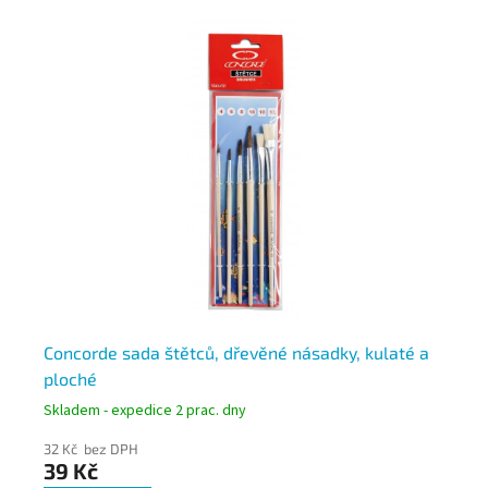
Concorde sada štětců, dřevěné násadky, kulaté a
Co
ploché
a 
Skladem - expedice 2 prac. dny
Skl
32 Kč bez DPH
62
39 Kč
75