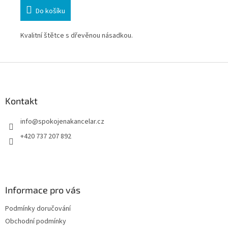
Do košíku
Kvalitní štětce s dřevěnou násadkou.
Kva
plo
Z
á
p
a
Kontakt
t
info
@
spokojenakancelar.cz
í
+420 737 207 892
Informace pro vás
Podmínky doručování
Obchodní podmínky