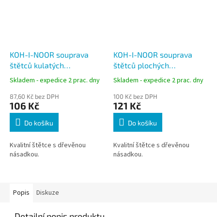
KOH-I-NOOR souprava
KOH-I-NOOR souprava
štětců kulatých
štětců plochých
syntetických 2+4+6+8+10
syntetických 2+4+6+10+14
Skladem - expedice 2 prac. dny
Skladem - expedice 2 prac. dny
87,60 Kč bez DPH
100 Kč bez DPH
106 Kč
121 Kč
Do košíku
Do košíku
Kvalitní štětce s dřevěnou
Kvalitní štětce s dřevěnou
násadkou.
násadkou.
Popis
Diskuze
Detailní popis produktu