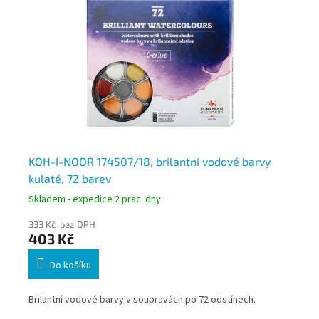
a
KOH-I-NOOR 174507/18, brilantní vodové barvy
KO
kulaté, 72 barev
17
Skladem - expedice 2 prac. dny
Skl
333 Kč bez DPH
23
403 Kč
2
Do košíku
t.
Brilantní vodové barvy v soupravách po 72 odstínech.
Bri
ods