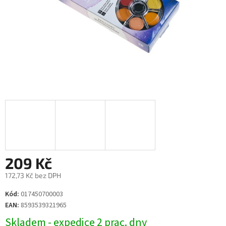
209 Kč
172,73 Kč bez DPH
Měrná
Kód:
017450700003
cena:
EAN:
8593539321965
Skladem - expedice 2 prac. dny