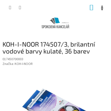
Přejít
NÁKUP
na
obsah
KOŠÍK
KOH-I-NOOR 174507/3, brilantní
vodové barvy kulaté, 36 barev
017450700003
Značka:
KOH-I-NOOR