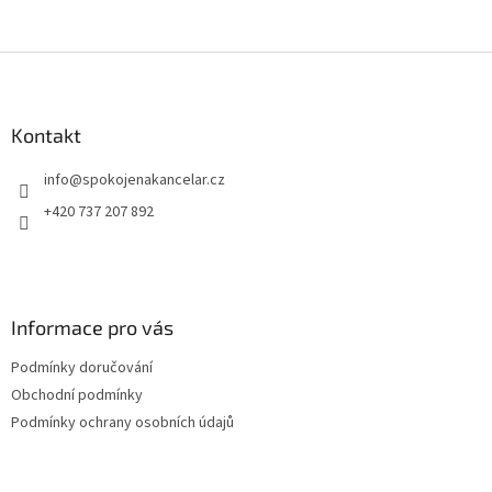
Nab
a v
Z
pok
á
p
a
Kontakt
t
info
@
spokojenakancelar.cz
í
+420 737 207 892
Informace pro vás
Podmínky doručování
Obchodní podmínky
Podmínky ochrany osobních údajů