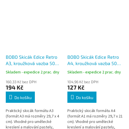
BOBO Skicák Edice Retro
BOBO Skicák Edice Retro
A3, kroužková vazba 50
A4, kroužková vazba 50
listů
listů
Skladem - expedice 2 prac. dny
Skladem - expedice 2 prac. dny
160,33 Kč bez DPH
104,96 Kč bez DPH
194 Kč
127 Kč
Do košíku
Do košíku
Praktický skicák formátu A3
Praktický skicák formátu A4
(formát A3 má rozměry 29,7 x 4
(formát A1 má rozměry 29,7 x 21
cm). Vhodné pro umělecké
cm). Vhodné pro umělecké
kreslení a malování pastely,
kreslení a malování pastely,