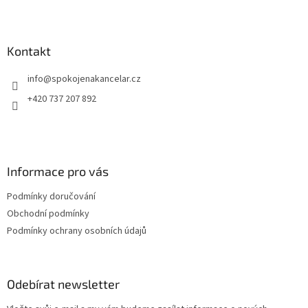
Z
a snadné přenášení.
sna
á
p
a
Kontakt
t
info
@
spokojenakancelar.cz
í
+420 737 207 892
Informace pro vás
Podmínky doručování
Obchodní podmínky
Podmínky ochrany osobních údajů
Odebírat newsletter