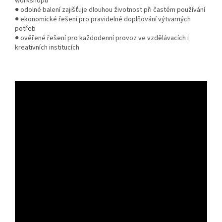
workshopů
● odolné balení zajišťuje dlouhou životnost při častém používání
● ekonomické řešení pro pravidelné doplňování výtvarných
potřeb
● ověřené řešení pro každodenní provoz ve vzdělávacích i
kreativních institucích