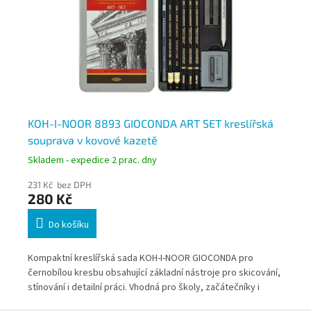
KOH-I-NOOR 8893 GIOCONDA ART SET kreslířská
KO
souprava v kovové kazetě
so
Skladem - expedice 2 prac. dny
Skl
231 Kč bez DPH
30
280 Kč
3
Do košíku
24
Kompaktní kreslířská sada KOH-I-NOOR GIOCONDA pro
Kom
černobílou kresbu obsahující základní nástroje pro skicování,
čer
stínování i detailní práci. Vhodná pro školy, začátečníky i
stí
pokročilé kreslíře. Kovová kazeta zajišťuje bezpečné uložení
plo