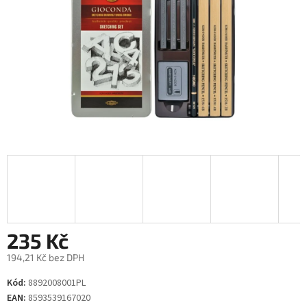
235 Kč
194,21 Kč bez DPH
Měrná
Kód:
8892008001PL
cena:
EAN:
8593539167020