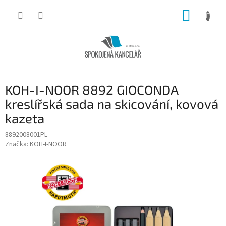
Přejít
NÁKUP
na
obsah
KOŠÍK
KOH-I-NOOR 8892 GIOCONDA
kreslířská sada na skicování, kovová
kazeta
8892008001PL
Značka:
KOH-I-NOOR