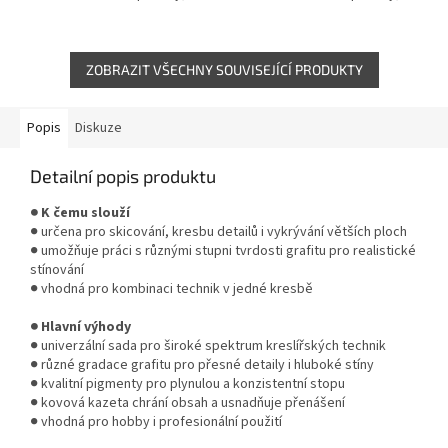
pastelkami, tuhou nebo
pastelkami, tuhou nebo
obyčejnou tužkou.
obyčejnou tužkou.
ZOBRAZIT VŠECHNY SOUVISEJÍCÍ PRODUKTY
Popis
Diskuze
Detailní popis produktu
● K čemu slouží
● určena pro skicování, kresbu detailů i vykrývání větších ploch
● umožňuje práci s různými stupni tvrdosti grafitu pro realistické
stínování
● vhodná pro kombinaci technik v jedné kresbě
● Hlavní výhody
● univerzální sada pro široké spektrum kreslířských technik
● různé gradace grafitu pro přesné detaily i hluboké stíny
● kvalitní pigmenty pro plynulou a konzistentní stopu
● kovová kazeta chrání obsah a usnadňuje přenášení
● vhodná pro hobby i profesionální použití