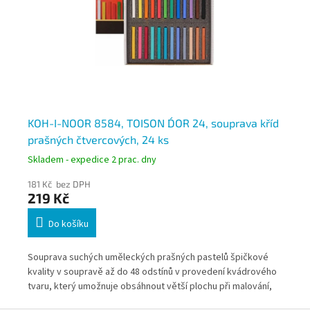
KOH-I-NOOR 8584, TOISON D´OR 24, souprava kříd
KO
prašných čtvercových, 24 ks
pa
Skladem - expedice 2 prac. dny
Skl
181 Kč bez DPH
56
219 Kč
6
Do košíku
R
Souprava suchých uměleckých prašných pastelů špičkové
Pro
kvality v soupravě až do 48 odstínů v provedení kvádrového
NOO
tvaru, který umožnuje obsáhnout větší plochu při malování,
svě
ické
špičkou křídý lze zase docílit i jemných kreseb.
bar