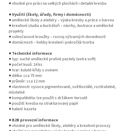
● vhodné pro práci na velkých plochách i detailní kresbu
● Využití (školy, úřady, firmy i domácnosti)
● umělecké školy a ateliéry – výuka kresby a práce s barvou
● kreativní studia a ilustrátoři – návrhy, ilustrace a umělecké
projekty
● volnočasové kroužky – rozvoj výtvarných dovedností
● domácnosti – hobby kreslení i pokročilá tvorba
● Technické informace
● typ: suché umělecké prašné pastely (extra soft)
● počet kusů: 24 ks
● tvar: kulaté křídy s ovinem
● délka: cca 75 mm
● průměr: cca 12 mm
● vlastnosti: vysoce pigmentované, světlostálé, roztíratelné,
mísitelné
● kompatibilita: lze použít s držákem Versatil
● použití: kresba na strukturovaný papír
● balení: kazeta
● B2B provozní informace
● vhodné pro umělecké školy, ateliéry a kreativní provozy