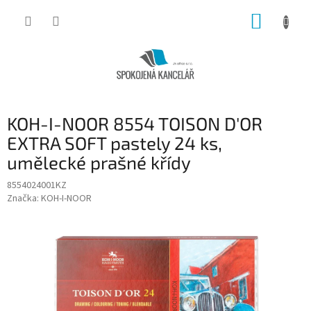
Přejít
NÁKUP
na
obsah
KOŠÍK
KOH-I-NOOR 8554 TOISON D'OR
EXTRA SOFT pastely 24 ks,
umělecké prašné křídy
8554024001KZ
Značka:
KOH-I-NOOR