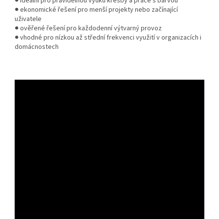
● ideální pro pravidelnou výuku kresby a práce s barvou
● ekonomické řešení pro menší projekty nebo začínající
uživatele
● ověřené řešení pro každodenní výtvarný provoz
● vhodné pro nízkou až střední frekvenci využití v organizacích i
domácnostech