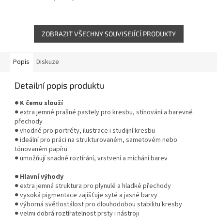
křídami. Zabraňuje sprašování,
snižuje otěr a chrání kresby...
ZOBRAZIT VŠECHNY SOUVISEJÍCÍ PRODUKTY
Popis
Diskuze
Detailní popis produktu
● K čemu slouží
● extra jemné prašné pastely pro kresbu, stínování a barevné
přechody
● vhodné pro portréty, ilustrace i studijní kresbu
● ideální pro práci na strukturovaném, sametovém nebo
tónovaném papíru
● umožňují snadné roztírání, vrstvení a míchání barev
● Hlavní výhody
● extra jemná struktura pro plynulé a hladké přechody
● vysoká pigmentace zajišťuje syté a jasné barvy
● výborná světlostálost pro dlouhodobou stabilitu kresby
● velmi dobrá roztíratelnost prsty i nástroji