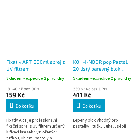
Fixativ ART, 300ml sprej s
KOH-I-NOOR pop Pastel,
UV filtrem
20 listý barevný blok
300x420, pastely + uhel +
Skladem - expedice 2 prac. dny
Skladem - expedice 2 prac. dny
tužky
131,40 Kč bez DPH
339,67 Kč bez DPH
159 Kč
411 Kč
Do košíku
Do košíku
Fixativ ART je profesionální
Lepený blok vhodný pro
fixační sprej s UV filtrem určený
pastelky , tužku , úhel , sépii .
k fixaci kreseb vytvořených
tužkou, uhlem, pastely a