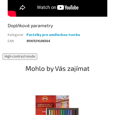
Doplňkové parametry
Kategorie
:
Pastelky pro uměleckou tvorbu
EAN
:
8593539186564
High-contrast mode
Mohlo by Vás zajímat