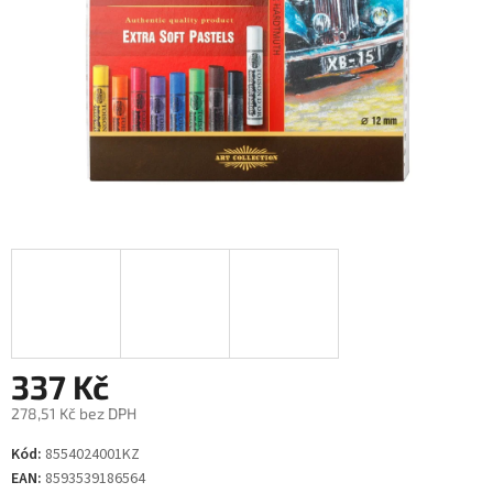
337 Kč
278,51 Kč bez DPH
Měrná
Kód:
8554024001KZ
cena:
EAN:
8593539186564