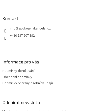
Z
míc
á
p
a
Kontakt
t
info
@
spokojenakancelar.cz
í
+420 737 207 892
Informace pro vás
Podmínky doručování
Obchodní podmínky
Podmínky ochrany osobních údajů
Odebírat newsletter