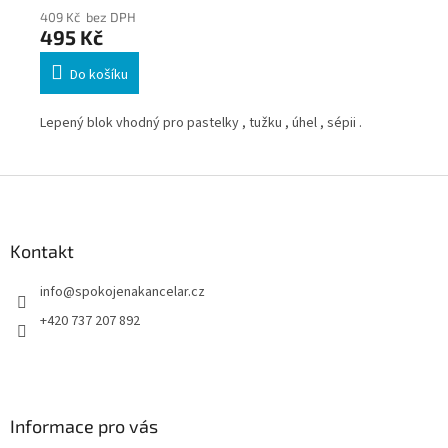
409 Kč bez DPH
34
495 Kč
41
Do košíku
Lepený blok vhodný pro pastelky , tužku , úhel , sépii .
Lep
Z
á
p
a
Kontakt
t
info
@
spokojenakancelar.cz
í
+420 737 207 892
Informace pro vás