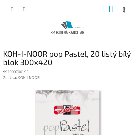
Přejít
NÁKUP
na
obsah
KOŠÍK
KOH-I-NOOR pop Pastel, 20 listý bílý
blok 300x420
9920007001SF
Značka:
KOH-I-NOOR