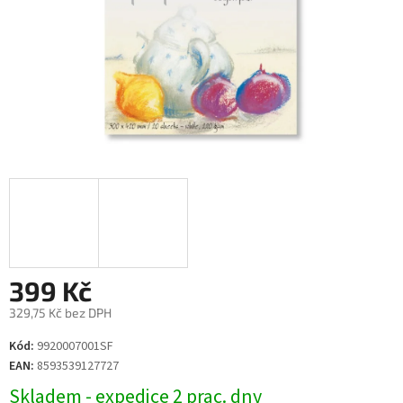
399 Kč
329,75 Kč bez DPH
Měrná
Kód:
9920007001SF
cena:
EAN:
8593539127727
Skladem - expedice 2 prac. dny