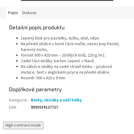
Popis
Diskuze
Detailní popis produktu
Lepený blok pro pastelky, tužku, uhel, sépii.
Na přední obálce v horní části mašle, název pop Pastel,
barevný motiv,
formát 300 x 420 mm – 20 bílých listů, 220 g/m2.
Zadní část obálky: karton. Lepení: v hlavě.
Na záložce obálky na zadní straně bloku – jazykové
mutace, text v anglickém jazyce na přední obálce.
Rozměr 300 x 420 x 9 mm.
Doplňkové parametry
Kategorie
:
Bloky, skicáky a náčrtníky
EAN
:
8593539127727
High-contrast mode