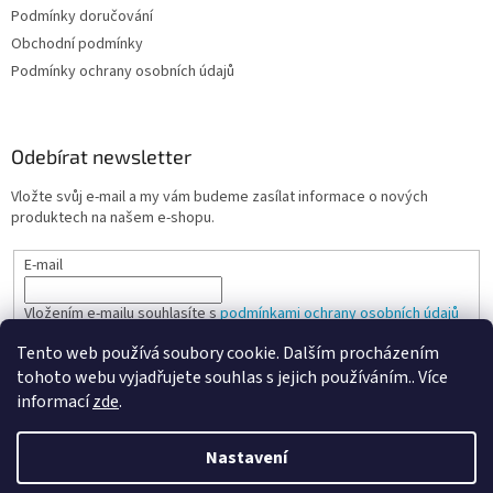
Podmínky doručování
Obchodní podmínky
Podmínky ochrany osobních údajů
Odebírat newsletter
Vložte svůj e-mail a my vám budeme zasílat informace o nových
produktech na našem e-shopu.
E-mail
Vložením e-mailu souhlasíte s
podmínkami ochrany osobních údajů
Tento web používá soubory cookie. Dalším procházením
PŘIHLÁSIT SE
tohoto webu vyjadřujete souhlas s jejich používáním.. Více
informací
zde
.
Nastavení
Vytvořil Shoptet