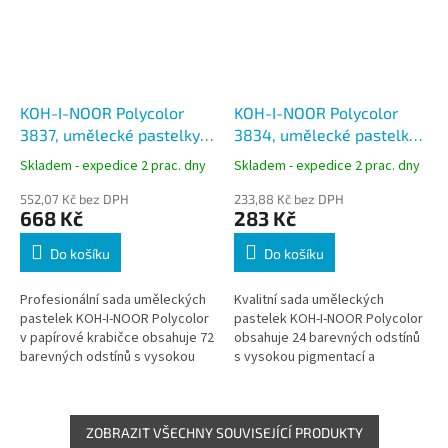
KOH-I-NOOR Polycolor
KOH-I-NOOR Polycolor
3837, umělecké pastelky,
3834, umělecké pastelky,
72 barev, papírová
24 barev
Skladem - expedice 2 prac. dny
Skladem - expedice 2 prac. dny
krabička
552,07 Kč bez DPH
233,88 Kč bez DPH
668 Kč
283 Kč
Do košíku
Do košíku
Profesionální sada uměleckých
Kvalitní sada uměleckých
pastelek KOH-I-NOOR Polycolor
pastelek KOH-I-NOOR Polycolor
v papírové krabičce obsahuje 72
obsahuje 24 barevných odstínů
barevných odstínů s vysokou
s vysokou pigmentací a
pigmentací a výbornou
výbornou světlostálostí.
světlostálostí. Součástí balení...
Součástí balení jsou grafitové
tužky a...
ZOBRAZIT VŠECHNY SOUVISEJÍCÍ PRODUKTY