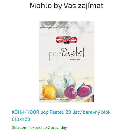
Mohlo by Vás zajímat
cí
KOH-I-NOOR pop Pastel, 20 listý barevný blok
KO
610x420
30
Skladem - expedice 2 prac. dny
Skl