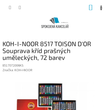
Přejít
NÁKUP
na
obsah
KOŠÍK
KOH-I-NOOR 8517 TOISON D'OR
Souprava kříd prašných
uměleckých, 72 barev
8517072006KS
Značka:
KOH-I-NOOR