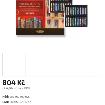
804 Kč
664,46 Kč bez DPH
Měrná
Kód:
8517072006KS
cena:
EAN:
8593539280262