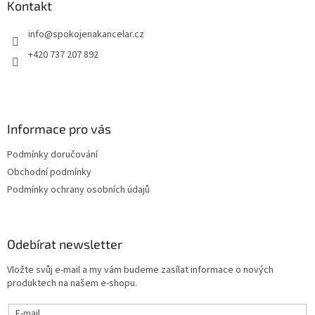
a
Kontakt
t
info
@
spokojenakancelar.cz
í
+420 737 207 892
Informace pro vás
Podmínky doručování
Obchodní podmínky
Podmínky ochrany osobních údajů
Odebírat newsletter
Vložte svůj e-mail a my vám budeme zasílat informace o nových
produktech na našem e-shopu.
E-mail