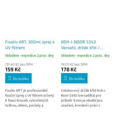
Fixativ ART, 300ml sprej s
KOH-I-NOOR 5343
UV filtrem
Versatil, držák kříd /
mechanická (padací) tužka
Skladem - expedice 2 prac. dny
Skladem - expedice 2 prac. dny
9 mm, celokovová černá
131,40 Kč bez DPH
147,11 Kč bez DPH
159 Kč
178 Kč
Do košíku
Do košíku
Fixativ ART je profesionální
Celokovový držák kříd Koh-i-
fixační sprej s UV filtrem určený
Noor 5343 (versatilka) pro
k fixaci kreseb vytvořených
průměr 9 mm je ideální pro
tužkou, uhlem, pastely a
značení, kreslení i práci v
křídami. Zabraňuje sprašování,
náročných podmínkách.
snižuje otěr a chrání kresby...
Robustní konstrukce zajišťuje