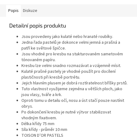
dlouhou...
Popis
Diskuze
Detailní popis produktu
Jsou provedeny jako kulaté nebo hranaté roubíky.
Jedna řada pastelů je dokonce velmi jemná a prašná a
patří ke světové špičce.
Jsou vhodné pro kresbu na stukturovaném sametovém
tónovaném papíru.
Kresbu lze velmi snadno rozmazávat a vzájemně mísit.
Kulaté prašné pastely je vhodné použít pro docílení
plastičnosti při kresbě portrétu.
Jejich hlavním plusem je dobrá roztíratelnost bříšky prstů.
Tuto vlastnost využijeme zejména u větších ploch, jako
jsou vlasy, tváře a krk.
Oproti tomu u detailu očí, nosu a úst stačí pouze nastínit
obrys.
Po dokončení kresbu je nutné výtvor stabilizovat
vhodným fixativem.
Délka křídy 75 mm
Síla křídy - průměr 10 mm
TOISON D’OR PASTELS