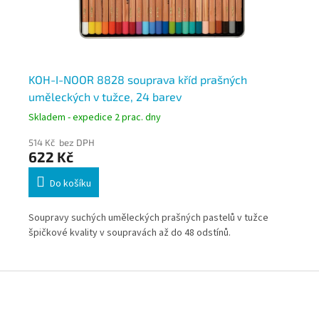
KOH-I-NOOR 8828 souprava kříd prašných
KO
uměleckých v tužce, 24 barev
um
ka
Skladem - expedice 2 prac. dny
Skl
514 Kč bez DPH
1 6
622 Kč
1 
Do košíku
Soupravy suchých uměleckých prašných pastelů v tužce
Um
špičkové kvality v soupravách až do 48 odstínů.
859
rbu
Nab
vla
Z
á
p