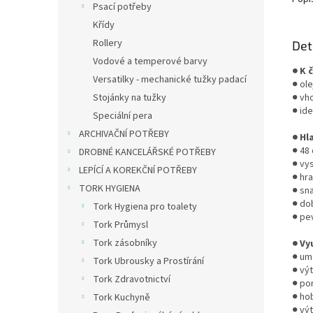
Psací potřeby
Křídy
Rollery
Det
Vodové a temperové barvy
● K 
Versatilky - mechanické tužky padací
● ole
Stojánky na tužky
● vh
● ide
Speciální pera
ARCHIVAČNÍ POTŘEBY
● Hl
● 48 
DROBNÉ KANCELÁŘSKÉ POTŘEBY
● vy
LEPÍCÍ A KOREKČNÍ POTŘEBY
● hra
TORK HYGIENA
● sn
● do
Tork Hygiena pro toalety
● pe
Tork Průmysl
Tork zásobníky
● Vy
● umě
Tork Ubrousky a Prostírání
● výt
Tork Zdravotnictví
● por
● ho
Tork Kuchyně
● vý