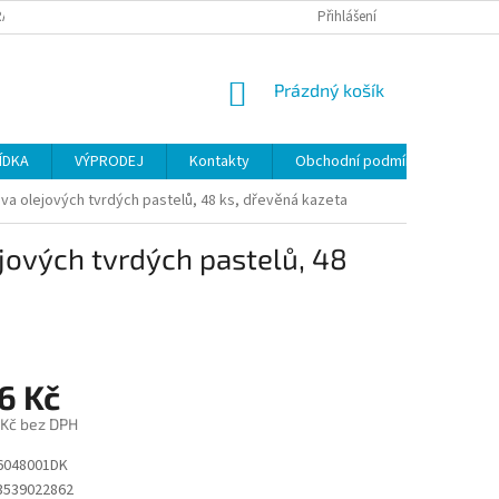
ANY OSOBNÍCH ÚDAJŮ
Přihlášení
NÁKUPNÍ
Prázdný košík
KOŠÍK
ÍDKA
VÝPRODEJ
Kontakty
Obchodní podmínky
 olejových tvrdých pastelů, 48 ks, dřevěná kazeta
ových tvrdých pastelů, 48
6 Kč
 Kč bez DPH
6048001DK
3539022862