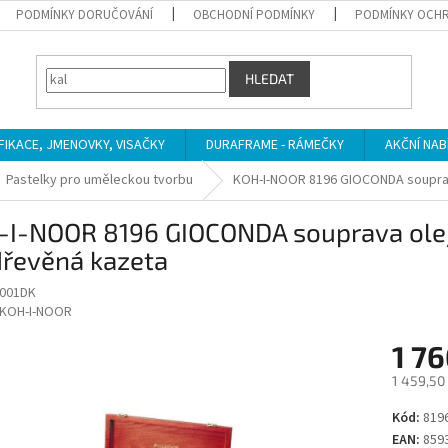
PODMÍNKY DORUČOVÁNÍ
OBCHODNÍ PODMÍNKY
PODMÍNKY OCHR
HLEDAT
IFIKACE, JMENOVKY, VISAČKY
DURAFRAME - RÁMEČKY
AKČNÍ NAB
Pastelky pro uměleckou tvorbu
KOH-I-NOOR 8196 GIOCONDA souprava
-I-NOOR 8196 GIOCONDA souprava olej
dřevěná kazeta
8001DK
KOH-I-NOOR
1 76
1 459,50
Měrná
Kód:
819
cena:
EAN:
859