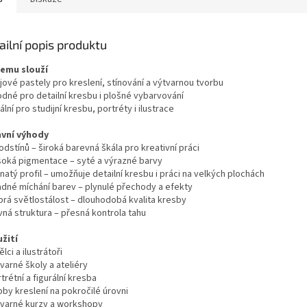
ailní popis produktu
čemu slouží
jové pastely pro kreslení, stínování a výtvarnou tvorbu
odné pro detailní kresbu i plošné vybarvování
ální pro studijní kresbu, portréty i ilustrace
avní výhody
odstínů – široká barevná škála pro kreativní práci
soká pigmentace – syté a výrazné barvy
natý profil – umožňuje detailní kresbu i práci na velkých plochách
adné míchání barev – plynulé přechody a efekty
brá světlostálost – dlouhodobá kvalita kresby
vná struktura – přesná kontrola tahu
užití
lci a ilustrátoři
varné školy a ateliéry
trétní a figurální kresba
bby kreslení na pokročilé úrovni
tvarné kurzy a workshopy