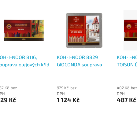
OH-I-NOOR 8116,
KOH-I-NOOR 8829
KOH-I-N
ouprava olejových kříd
GIOCONDA souprava
TOISON D
vrdých uměleckých 48
prašných pastelů v
souprava
s
tužce, 48 barev
čtvercov
37 Kč bez
929 Kč bez
402 Kč be
PH
DPH
DPH
529 Kč
1 124 Kč
487 Kč