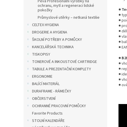
Peva Profesionální výrobky na
ochranu, mytí a regeneraci lidské
● Te
pokožky
● typ
Průmyslové utěrky – netkaná textilie
● po
CELTEX HYGIENA
● pro
● dé
DROGERIE A HYGIENA
● vl
ŠKOLNÍ POTŘEBY A POMŮCKY
● ba
KANCELÁŘSKÁ TECHNIKA
● EA
TISKOPISY
● B2
TONEROVÉ A INKOUSTOVÉ CARTRIDGE
● vh
● re
TABULE A PREZENTAČNÍ KOMPLETY
● ide
ERGONOMIE
● vh
BALÍCÍ MATERIÁL
● ov
DURAFRAME - RÁMEČKY
OBČERSTVENÍ
OCHRANNÉ PRACOVNÍ POMŮCKY
Favorite Products
STOLNÍ KALENDÁŘE