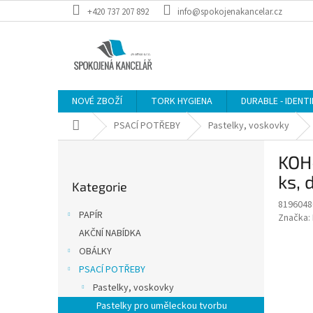
Přejít
+420 737 207 892
info@spokojenakancelar.cz
na
obsah
NOVÉ ZBOŽÍ
TORK HYGIENA
DURABLE - IDENT
Domů
PSACÍ POTŘEBY
Pastelky, voskovky
P
KOH
o
Přeskočit
s
ks, 
Kategorie
kategorie
t
819604
r
PAPÍR
Značka:
a
AKČNÍ NABÍDKA
n
OBÁLKY
n
í
PSACÍ POTŘEBY
p
Pastelky, voskovky
a
Pastelky pro uměleckou tvorbu