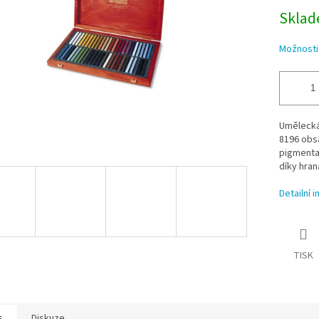
Sklade
Možnosti
Umělecká
8196 obsa
pigmenta
díky hran
Detailní 
TISK
s
Diskuze