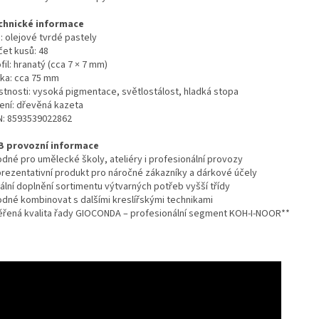
chnické informace
: olejové tvrdé pastely
čet kusů: 48
fil: hranatý (cca 7 × 7 mm)
lka: cca 75 mm
astnosti: vysoká pigmentace, světlostálost, hladká stopa
lení: dřevěná kazeta
N: 8593539022862
B provozní informace
odné pro umělecké školy, ateliéry i profesionální provozy
prezentativní produkt pro náročné zákazníky a dárkové účely
ální doplnění sortimentu výtvarných potřeb vyšší třídy
odné kombinovat s dalšími kreslířskými technikami
ěřená kvalita řady GIOCONDA – profesionální segment KOH-I-NOOR**