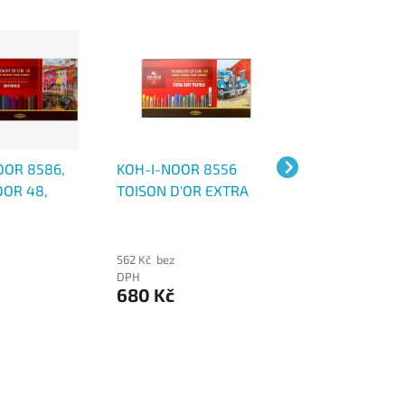
OOR 8586,
KOH-I-NOOR 8556
KOH-I-NOOR 85
´OR 48,
TOISON D'OR EXTRA
TOISON D'OR sof
 kříd prašných
SOFT pastely 48 ks,
pastely 48 ks,
ých, 48 ks
umělecké prašné křídy
umělecké prašné
z
562 Kč bez
742 Kč bez
DPH
DPH
680 Kč
898 Kč