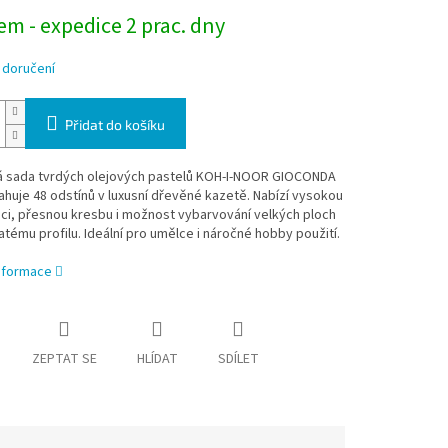
m - expedice 2 prac. dny
 doručení
Přidat do košíku
 sada tvrdých olejových pastelů KOH-I-NOOR GIOCONDA
huje 48 odstínů v luxusní dřevěné kazetě. Nabízí vysokou
ci, přesnou kresbu i možnost vybarvování velkých ploch
atému profilu. Ideální pro umělce i náročné hobby použití.
informace
ZEPTAT SE
HLÍDAT
SDÍLET