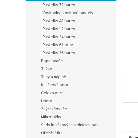
n
Pastelky 72 barev
e
Voskovky, voskové pastely
l
Pastelky 48 barev
Pastelky 12 barev
Pastelky 24 barev
Pastelky 6 barev
Pastelky 36 barev
Popisovače
Tužky
Tuhy a náplně
Kuličková pera
Gelová pera
Linery
Zvýrazňovače
Mikrotužky
Sady kuličkových a plnících per
Ořezávátka
Popi