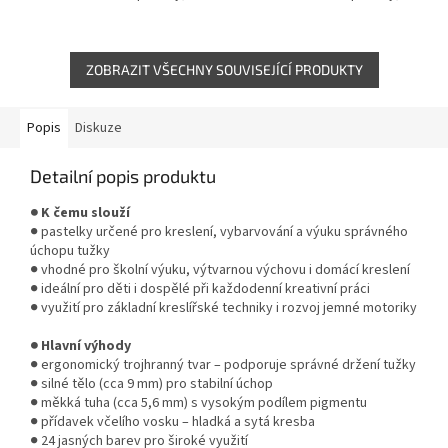
pastelkami, tuhou nebo
pastelkami, tuhou nebo
obyčejnou tužkou.
obyčejnou tužkou.
ZOBRAZIT VŠECHNY SOUVISEJÍCÍ PRODUKTY
Popis
Diskuze
Detailní popis produktu
● K čemu slouží
● pastelky určené pro kreslení, vybarvování a výuku správného
úchopu tužky
● vhodné pro školní výuku, výtvarnou výchovu i domácí kreslení
● ideální pro děti i dospělé při každodenní kreativní práci
● využití pro základní kreslířské techniky i rozvoj jemné motoriky
● Hlavní výhody
● ergonomický trojhranný tvar – podporuje správné držení tužky
● silné tělo (cca 9 mm) pro stabilní úchop
● měkká tuha (cca 5,6 mm) s vysokým podílem pigmentu
● přídavek včelího vosku – hladká a sytá kresba
● 24 jasných barev pro široké využití