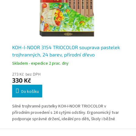
KOH-I-NOOR 3154 TRIOCOLOR souprava pastelek
KO
trojhranných, 24 barev, přírodní dřevo
tr
Skladem - expedice 2 prac. dny
Skl
273 Kč bez DPH
221
330 Kč
2
Do košíku
Silné trojhranné pastelky KOH-I-NOOR TRIOCOLOR v
Sil
přírodním provedení s 24 sytými odstíny. Ergonomický tvar
bar
podporuje správné držení, ideální pro děti, školy i běžné
pro
kreslení.
dys
Z