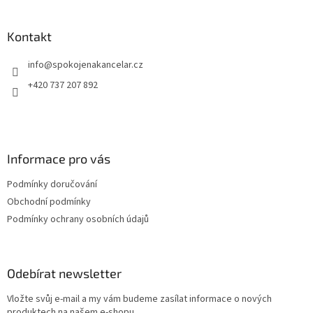
á
p
a
Kontakt
t
info
@
spokojenakancelar.cz
í
+420 737 207 892
Informace pro vás
Podmínky doručování
Obchodní podmínky
Podmínky ochrany osobních údajů
Odebírat newsletter
Vložte svůj e-mail a my vám budeme zasílat informace o nových
produktech na našem e-shopu.