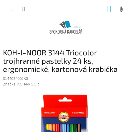
Přejít
NÁKUP
na
obsah
KOŠÍK
KOH-I-NOOR 3144 Triocolor
trojhranné pastelky 24 ks,
ergonomické, kartonová krabička
3144024005KS
Značka:
KOH-I-NOOR