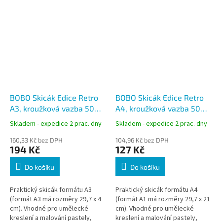
BOBO Skicák Edice Retro
BOBO Skicák Edice Retro
A3, kroužková vazba 50
A4, kroužková vazba 50
listů
listů
Skladem - expedice 2 prac. dny
Skladem - expedice 2 prac. dny
160,33 Kč bez DPH
104,96 Kč bez DPH
194 Kč
127 Kč
Do košíku
Do košíku
Praktický skicák formátu A3
Praktický skicák formátu A4
(formát A3 má rozměry 29,7 x 4
(formát A1 má rozměry 29,7 x 21
cm). Vhodné pro umělecké
cm). Vhodné pro umělecké
kreslení a malování pastely,
kreslení a malování pastely,