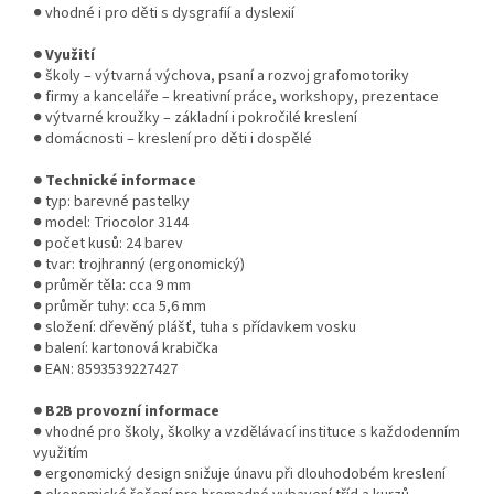
● vhodné i pro děti s dysgrafií a dyslexií
● Využití
● školy – výtvarná výchova, psaní a rozvoj grafomotoriky
● firmy a kanceláře – kreativní práce, workshopy, prezentace
● výtvarné kroužky – základní i pokročilé kreslení
● domácnosti – kreslení pro děti i dospělé
● Technické informace
● typ: barevné pastelky
● model: Triocolor 3144
● počet kusů: 24 barev
● tvar: trojhranný (ergonomický)
● průměr těla: cca 9 mm
● průměr tuhy: cca 5,6 mm
● složení: dřevěný plášť, tuha s přídavkem vosku
● balení: kartonová krabička
● EAN: 8593539227427
● B2B provozní informace
● vhodné pro školy, školky a vzdělávací instituce s každodenním
využitím
● ergonomický design snižuje únavu při dlouhodobém kreslení