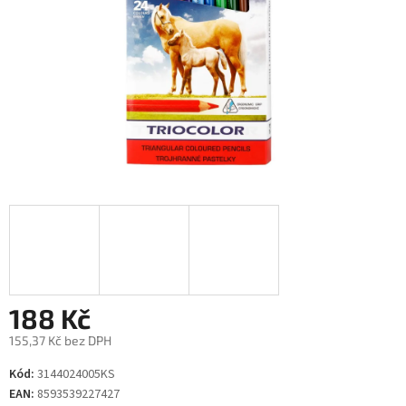
188 Kč
155,37 Kč bez DPH
Měrná
Kód:
3144024005KS
cena:
EAN:
8593539227427