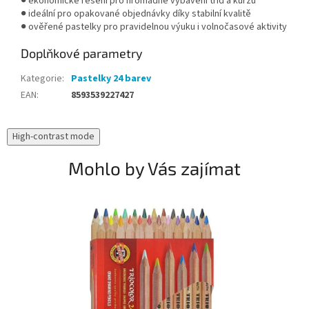
● ekonomické řešení pro hromadné vybavení tříd a kurzů
● ideální pro opakované objednávky díky stabilní kvalitě
● ověřené pastelky pro pravidelnou výuku i volnočasové aktivity
Doplňkové parametry
Kategorie
:
Pastelky 24 barev
EAN
:
8593539227427
High-contrast mode
Mohlo by Vás zajímat