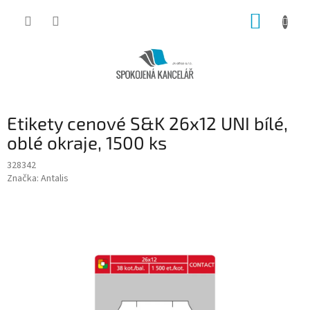
Přejít
NÁKUP
na
obsah
KOŠÍK
Etikety cenové S&K 26x12 UNI bílé,
oblé okraje, 1500 ks
328342
Značka:
Antalis