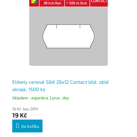
Etikety cenové S&K 26x12 Contact bílé, oblé
Et
okraje, 1500 ks
11
Skladem - expedice 2 prac. dny
Skl
16 Kč bez DPH
15 
19 Kč
18
Do košíku