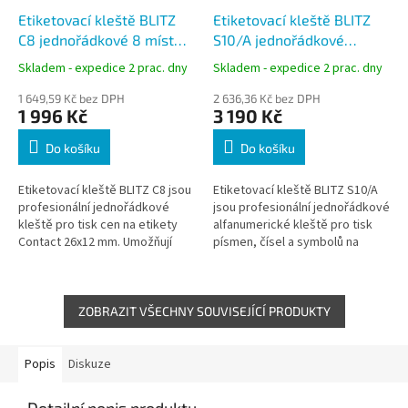
Etiketovací kleště BLITZ
Etiketovací kleště BLITZ
C8 jednořádkové 8 míst
S10/A jednořádkové
pro etikety 26x12 mm
alfanumerické 10 míst pro
Skladem - expedice 2 prac. dny
Skladem - expedice 2 prac. dny
etikety 26x12 mm
1 649,59 Kč bez DPH
2 636,36 Kč bez DPH
1 996 Kč
3 190 Kč
Do košíku
Do košíku
Etiketovací kleště BLITZ C8 jsou
Etiketovací kleště BLITZ S10/A
profesionální jednořádkové
jsou profesionální jednořádkové
kleště pro tisk cen na etikety
alfanumerické kleště pro tisk
Contact 26x12 mm. Umožňují
písmen, čísel a symbolů na
rychlé a přehledné označování
etikety Contact 26x12 mm.
zboží včetně symbolů měn Kč,...
Umožňují označování cen,...
ZOBRAZIT VŠECHNY SOUVISEJÍCÍ PRODUKTY
Popis
Diskuze
Detailní popis produktu