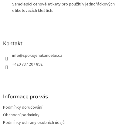
Samolepící cenové etikety pro použití v jednořádkových
Sam
etiketovacích kleštích.
eti
Z
á
p
a
Kontakt
t
info
@
spokojenakancelar.cz
í
+420 737 207 892
Informace pro vás
Podmínky doručování
Obchodní podmínky
Podmínky ochrany osobních údajů