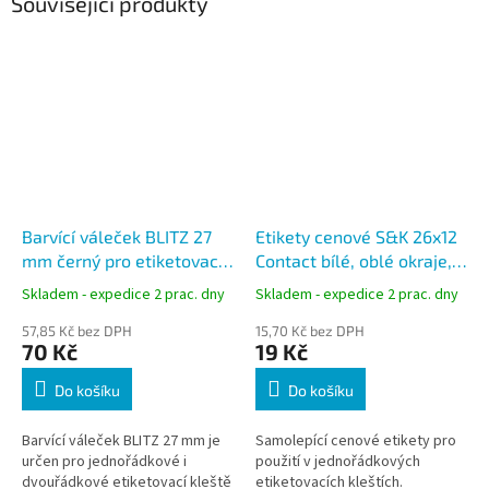
Související produkty
Barvící váleček BLITZ 27
Etikety cenové S&K 26x12
mm černý pro etiketovací
Contact bílé, oblé okraje,
kleště
1500 ks
Skladem - expedice 2 prac. dny
Skladem - expedice 2 prac. dny
57,85 Kč bez DPH
15,70 Kč bez DPH
70 Kč
19 Kč
Do košíku
Do košíku
Barvící váleček BLITZ 27 mm je
Samolepící cenové etikety pro
určen pro jednořádkové i
použití v jednořádkových
dvouřádkové etiketovací kleště
etiketovacích kleštích.