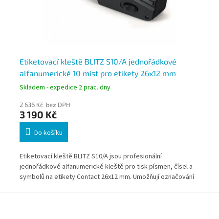
ro
Etiketovací kleště BLITZ S10/A jednořádkové
Et
alfanumerické 10 míst pro etikety 26x12 mm
al
Skladem - expedice 2 prac. dny
Skl
2 636 Kč bez DPH
3 2
3 190 Kč
3 
Do košíku
0
Etiketovací kleště BLITZ S10/A jsou profesionální
Eti
jednořádkové alfanumerické kleště pro tisk písmen, čísel a
dvo
symbolů na etikety Contact 26x12 mm. Umožňují označování
sym
cen, skladových kódů, akcí i textových informací typu
zna
Z
„SLEVA“. Osvědčené řešení pro maloobchod, sklady i
řád
á
provozy s každodenním značením produktů.
pro
p