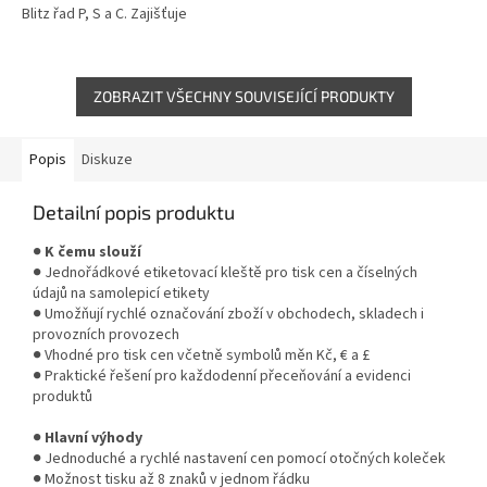
Blitz řad P, S a C. Zajišťuje
kvalitní a dobře čitelný tisk cen,
dat a označení na...
ZOBRAZIT VŠECHNY SOUVISEJÍCÍ PRODUKTY
Popis
Diskuze
Detailní popis produktu
●
K čemu slouží
● Jednořádkové etiketovací kleště pro tisk cen a číselných
údajů na samolepicí etikety
● Umožňují rychlé označování zboží v obchodech, skladech i
provozních provozech
● Vhodné pro tisk cen včetně symbolů měn Kč, € a £
● Praktické řešení pro každodenní přeceňování a evidenci
produktů
●
Hlavní výhody
● Jednoduché a rychlé nastavení cen pomocí otočných koleček
● Možnost tisku až 8 znaků v jednom řádku