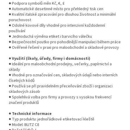
● Podpora symbolů měn Kč, €, £
● Automatické desetinné místo pro přehledný tisk cen
● Kvalitní italské zpracování pro dlouhou životnost a minimální
poruchovost
● Odolné kovové díly vhodné pro intenzivní každodenní
používání
● Jednoduchá výměna etiket i barvicího válečku
● Bezpečnostní poutko pro pohodlnější manipulaci během práce
● Ověřené řešení v praxi pro maloobchodní a skladové provozy
●
Využití (školy, úřady, firmy i domácnosti)
● Ideální pro maloobchodní prodejny, večerky, papírnictví a
sklady
● Vhodné pro označování cen, skladových údajů nebo interních
číselných kódů
● Používá se při pravidelném přeceňování zboží i organizaci
skladových zásob
● Spolehlivá volba pro firmy a provozy s vysokou frekvencí
značení produktů
●
Technické informace
● Typ produktu: jednořádkové etiketovací kleště
● Model: BLITZ C8