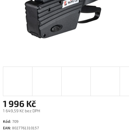
1 996 Kč
1 649,59 Kč bez DPH
Měrná
Kód:
709
cena:
EAN:
8027761310157