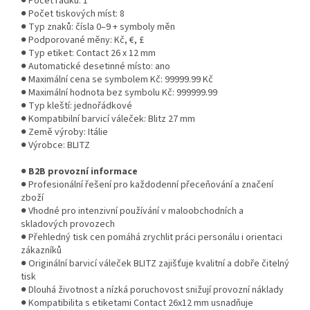
● Počet řádků: 1
● Počet tiskových míst: 8
● Typ znaků: čísla 0–9 + symboly měn
● Podporované měny: Kč, €, £
● Typ etiket: Contact 26 x 12 mm
● Automatické desetinné místo: ano
● Maximální cena se symbolem Kč: 99999.99 Kč
● Maximální hodnota bez symbolu Kč: 999999.99
● Typ kleští: jednořádkové
● Kompatibilní barvicí váleček: Blitz 27 mm
● Země výroby: Itálie
● Výrobce: BLITZ
●
B2B provozní informace
● Profesionální řešení pro každodenní přeceňování a značení
zboží
● Vhodné pro intenzivní používání v maloobchodních a
skladových provozech
● Přehledný tisk cen pomáhá zrychlit práci personálu i orientaci
zákazníků
● Originální barvicí váleček BLITZ zajišťuje kvalitní a dobře čitelný
tisk
● Dlouhá životnost a nízká poruchovost snižují provozní náklady
● Kompatibilita s etiketami Contact 26x12 mm usnadňuje