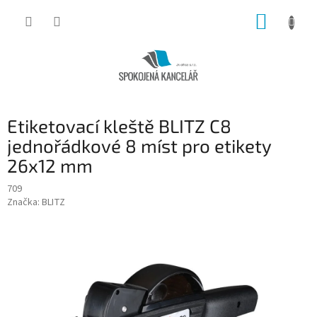
Přejít
NÁKUP
na
obsah
KOŠÍK
Etiketovací kleště BLITZ C8
jednořádkové 8 míst pro etikety
26x12 mm
709
Značka:
BLITZ