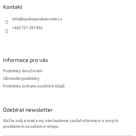
a
Kontakt
t
info
@
spokojenakancelar.cz
í
+420 737 207 892
Informace pro vás
Podmínky doručování
Obchodní podmínky
Podmínky ochrany osobních údajů
Odebírat newsletter
Vložte svůj e-mail a my vám budeme zasílat informace o nových
produktech na našem e-shopu.