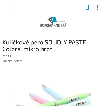
Přejít
NÁKUP
na
obsah
KOŠÍK
Kuličkové pero SOLIDLY PASTEL
Colors, mikro hrot
0107 P
Značka:
Adore