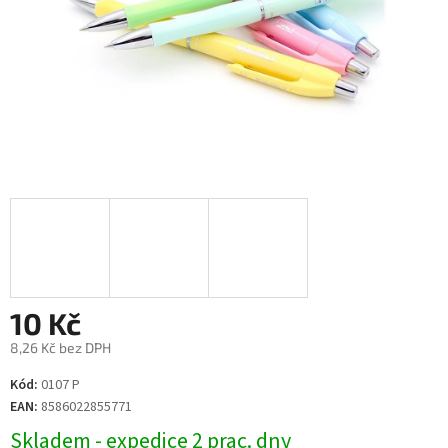
10 Kč
8,26 Kč bez DPH
Měrná
Kód:
0107 P
cena:
EAN:
8586022855771
Skladem - expedice 2 prac. dny