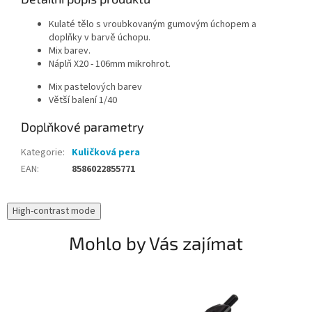
Kulaté tělo s vroubkovaným gumovým úchopem a
doplňky v barvě úchopu.
Mix barev.
Náplň X20 - 106mm mikrohrot.
Mix pastelových barev
Větší balení 1/40
Doplňkové parametry
Kategorie
:
Kuličková pera
EAN
:
8586022855771
High-contrast mode
Mohlo by Vás zajímat