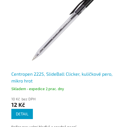
Centropen 2225, SlideBall Clicker, kuličkové pero,
Ku
mikro hrot
mi
Skladem - expedice 2 prac. dny
Skl
10 Kč bez DPH
12 
12 Kč
15
DETAIL