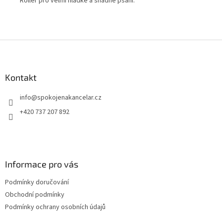
Roller pro velmi hladké a snadné psaní.
Erg
umo
ink
Z
á
p
a
Kontakt
t
info
@
spokojenakancelar.cz
í
+420 737 207 892
Informace pro vás
Podmínky doručování
Obchodní podmínky
Podmínky ochrany osobních údajů