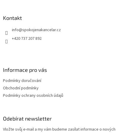
á
praktické řešení pro sklady, výrobní provozy, kanceláře i
p
gastro zázemí. Koš není součástí balení !! * Zboží na
objednávku z Německa, doba dodání může být 3-5
a
Kontakt
pracovních dní
t
info
@
spokojenakancelar.cz
í
+420 737 207 892
Informace pro vás
Podmínky doručování
Obchodní podmínky
Podmínky ochrany osobních údajů
Odebírat newsletter
Vložte svůj e-mail a my vám budeme zasílat informace o nových