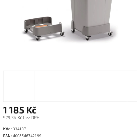
1 185 Kč
979,34 Kč bez DPH
Měrná
Kód:
334137
cena:
EAN:
4005546742199