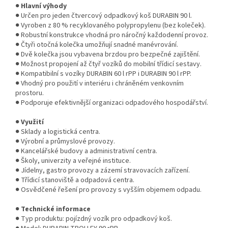
●
Hlavní výhody
● Určen pro jeden čtvercový odpadkový koš DURABIN 90 l.
● Vyroben z 80 % recyklovaného polypropylenu (bez koleček).
● Robustní konstrukce vhodná pro náročný každodenní provoz.
● Čtyři otočná kolečka umožňují snadné manévrování.
● Dvě kolečka jsou vybavena brzdou pro bezpečné zajištění.
● Možnost propojení až čtyř vozíků do mobilní třídicí sestavy.
● Kompatibilní s vozíky DURABIN 60 l rPP i DURABIN 90 l rPP.
● Vhodný pro použití v interiéru i chráněném venkovním
prostoru.
● Podporuje efektivnější organizaci odpadového hospodářství.
●
Využití
● Sklady a logistická centra.
● Výrobní a průmyslové provozy.
● Kancelářské budovy a administrativní centra.
● Školy, univerzity a veřejné instituce.
● Jídelny, gastro provozy a zázemí stravovacích zařízení.
● Třídicí stanoviště a odpadová centra.
● Osvědčené řešení pro provozy s vyšším objemem odpadu.
●
Technické informace
● Typ produktu: pojízdný vozík pro odpadkový koš.