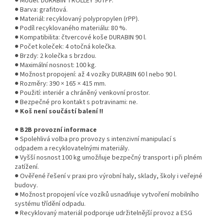
● Model: DURABIN TROLLEY 90 rPP.
● Barva: grafitová.
● Materiál: recyklovaný polypropylen (rPP).
● Podíl recyklovaného materiálu: 80 %.
● Kompatibilita: čtvercové koše DURABIN 90 l.
● Počet koleček: 4 otočná kolečka.
● Brzdy: 2 kolečka s brzdou.
● Maximální nosnost: 100 kg.
● Možnost propojení: až 4 vozíky DURABIN 60 l nebo 90 l.
● Rozměry: 390 × 165 × 415 mm.
● Použití: interiér a chráněný venkovní prostor.
● Bezpečné pro kontakt s potravinami: ne.
●
Koš není součástí balení !!
●
B2B provozní informace
● Spolehlivá volba pro provozy s intenzivní manipulací s
odpadem a recyklovatelnými materiály.
● Vyšší nosnost 100 kg umožňuje bezpečný transport i při plném
zatížení.
● Ověřené řešení v praxi pro výrobní haly, sklady, školy i veřejné
budovy.
● Možnost propojení více vozíků usnadňuje vytvoření mobilního
systému třídění odpadu.
● Recyklovaný materiál podporuje udržitelnější provoz a ESG