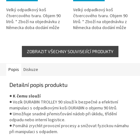
Velký odpadkový koš
Velký odpadkový koš
čtvercového tvaru. Objem 90
čtvercového tvaru. Objem 90
litrů. * Zboží na objednávku z
litrů. * Zboží na objednávku z
Německa doba dodání může
Německa doba dodání může
být 3-5 pracovních dní
být 5-7 pracovních dní
ZOBRAZIT VŠECHNY SOUVISEJÍCÍ PRODUKTY
Popis
Diskuze
Detailní popis produktu
●
K čemu slouží
● Vozík DURABIN TROLLEY 90 slouží k bezpečné a efektivní
manipulaci s odpadkovými koši DURABIN o objemu 90 litrů.
● Umožňuje snadné přemisťování nádob při úklidu, třídění
odpadu nebo interní logistice.
● Pomáhá zrychlit provozní procesy a snižovat fyzickou námahu
při manipulaci s odpadem.