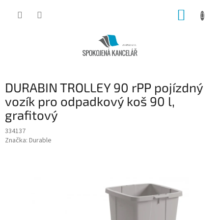
Přejít
NÁKUP
na
obsah
KOŠÍK
DURABIN TROLLEY 90 rPP pojízdný
vozík pro odpadkový koš 90 l,
grafitový
334137
Značka:
Durable