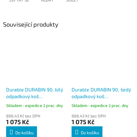
ZEPTAT SE
HLÍDAT
SDÍLET
Související produkty
Durable DURABIN 90, bílý
Durable DURABIN 90, šedý
odpadkový koš
odpadkový koš
čtvercového tvaru,
čtvercového tvaru,
Skladem - expedice 2 prac. dny
Skladem - expedice 2 prac. dny
kapacita 90 litrů
kapacita 90 litrů
888,43 Kč bez DPH
888,43 Kč bez DPH
1 075 Kč
1 075 Kč
Do košíku
Do košíku