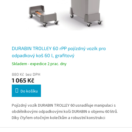
DURABIN TROLLEY 60 rPP pojízdný vozík pro
Du
odpadkový koš 60 l, grafitový
ob
Skladem - expedice 2 prac. dny
Skl
880 Kč bez DPH
69
1 065 Kč
8
Do košíku
í
Pojízdný vozík DURABIN TROLLEY 60 usnadňuje manipulaci s
Obd
60
obdélníkovými odpadkovými koši DURABIN o objemu 60 litrů.
mat
 být
Díky čtyřem otočným kolečkům a robustní konstrukci
lit
umožňuje snadné přemisťování i plně naložených nádob. Je
být
Z
vyroben z 80 % recyklovaného polypropylenu a představuje