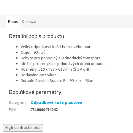
dodání může být 5-7 pracovních
být 5-7 pracovních dní
dní
Popis
Diskuze
Detailní popis produktu
Velký odpadkový koš čtvercového tvaru.
Objem 90 litrů.
Úchyty pro pohodlný a jednoduchý transport.
Ideální pro recyklaci jednotlivých druhů odpadu.
Rozměry: 510 x 487 x 630 mm (Š x V x H)
Dodáváno bez víka !
Durable Durabin Square Bin 90 Litre - Blue
Doplňkové parametry
Kategorie
:
Odpadkové koše plastové
EAN
:
7318080474042
High-contrast mode