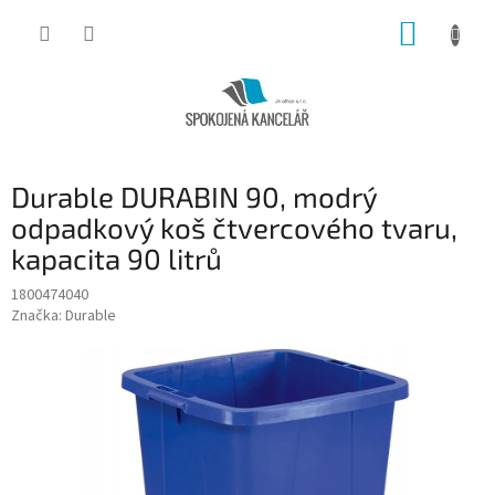
Přejít
NÁKUP
na
obsah
KOŠÍK
Durable DURABIN 90, modrý
odpadkový koš čtvercového tvaru,
kapacita 90 litrů
1800474040
Značka:
Durable