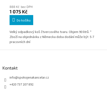
888 Kč bez DPH
88
1 075 Kč
1 
Do košíku
s
Velký odpadkový koš čtvercového tvaru. Objem 90 litrů. *
Vel
ů.
Zboží na objednávku z Německa doba dodání může být 5-7
Zbo
pracovních dní
pra
Je
Z
uje
á
p
a
Kontakt
t
info
@
spokojenakancelar.cz
í
+420 737 207 892