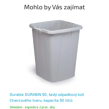
Mohlo by Vás zajímat
Durable DURABIN 90, šedý odpadkový koš
Du
čtvercového tvaru, kapacita 90 litrů
čt
Skladem - expedice 2 prac. dny
Skl