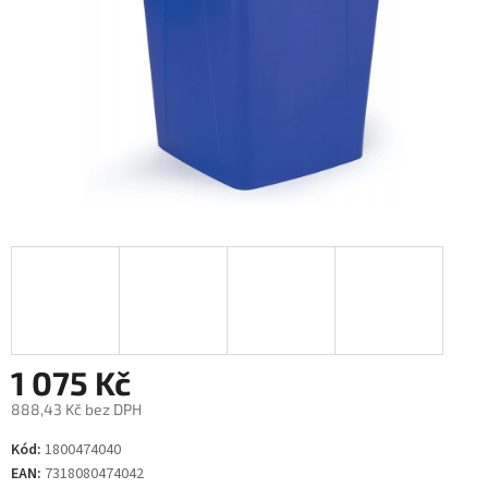
1 075 Kč
888,43 Kč bez DPH
Měrná
Kód:
1800474040
cena:
EAN:
7318080474042