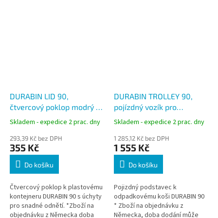
DURABIN LID 90,
DURABIN TROLLEY 90,
čtvercový poklop modrý k
pojízdný vozík pro
odpadkovému koši
odpadkové koše 90 litrů,
Skladem - expedice 2 prac. dny
Skladem - expedice 2 prac. dny
Durabin 90
bílý
293,39 Kč bez DPH
1 285,12 Kč bez DPH
355 Kč
1 555 Kč
Do košíku
Do košíku
Čtvercový poklop k plastovému
Pojizdný podstavec k
kontejneru DURABIN 90 s úchyty
odpadkovému koši DURABIN 90
pro snadné odnětí. *Zboží na
* Zboží na objednávku z
objednávku z Německa doba
Německa, doba dodání může