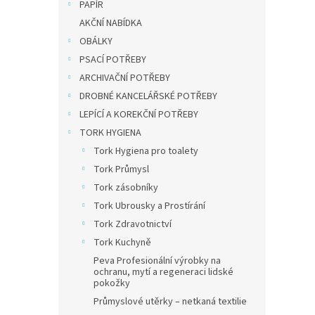
třídě
t
PAPÍR
recy
ů
AKČNÍ NABÍDKA
OBÁLKY
PSACÍ POTŘEBY
301,65
365
ARCHIVAČNÍ POTŘEBY
DROBNÉ KANCELÁŘSKÉ POTŘEBY
RECOBI
LEPÍCÍ A KOREKČNÍ POTŘEBY
odpad 
použit
TORK HYGIENA
domác
Tork Hygiena pro toalety
recykl
Tork Průmysl
Tork zásobníky
Tork Ubrousky a Prostírání
Tork Zdravotnictví
Tork Kuchyně
Peva Profesionální výrobky na
ochranu, mytí a regeneraci lidské
pokožky
Průmyslové utěrky – netkaná textilie