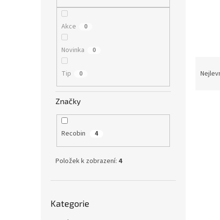
n
e
l
Akce
0
Novinka
0
Ř
a
Tip
Nejlev
0
z
e
Značky
V
n
ý
í
p
p
Recobin
4
i
r
s
o
p
d
Položek k zobrazení:
4
r
u
o
k
d
t
Přeskočit
u
ů
Kategorie
kategorie
RECO
k