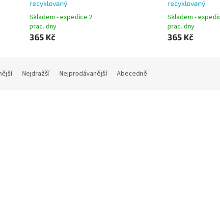
recyklovaný
recyklovaný
Skladem - expedice 2
Skladem - expedi
prac. dny
prac. dny
365 Kč
365 Kč
nější
Nejdražší
Nejprodávanější
Abecedně
BIN Office kartonový koš na
RECOBIN Office kartonový k