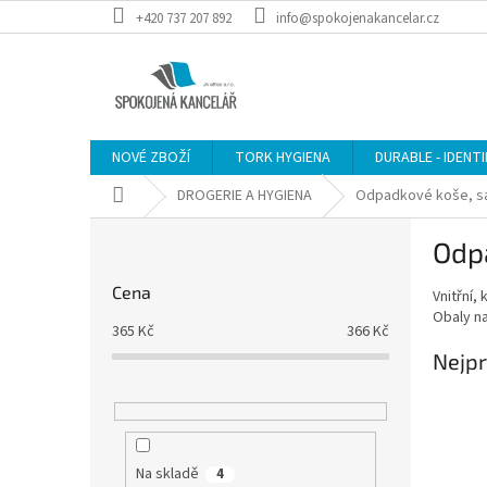
Přejít
+420 737 207 892
info@spokojenakancelar.cz
na
obsah
NOVÉ ZBOŽÍ
TORK HYGIENA
DURABLE - IDENT
Domů
DROGERIE A HYGIENA
Odpadkové koše, sá
P
Odp
o
s
Cena
Vnitřní,
t
Obaly na
r
365
Kč
366
Kč
a
Nejpr
n
n
í
p
a
Na skladě
4