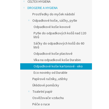
RECO
CELTEX HYGIENA
třídě
DROGERIE A HYGIENA
recy
Prostředky do myček nádobí
Odpadkové koše, sáčky, pytle
301,65
Odpadkové koše kovové
365
Pytle do odpadkových košů nad 120
litrů
RECOBI
Sáčky do odpadkových košů do 60
odpad
litrů
o obje
Odpadkové koše plastové
recykl
použití
Víka na odpadkové koše Durabin
Odpadkové koše kartonové - eko
Eco novinky od Durable
Papírové ručníky, utěrky
Úklidové pomůcky
Toaletní papír
Osvěžovače vzduchu
Péče o ruce