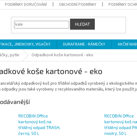
PODMÍNKY DORUČOVÁNÍ
OBCHODNÍ PODMÍNKY
PODMÍNKY OCHR
HLEDAT
IFIKACE, JMENOVKY, VISAČKY
DURAFRAME - RÁMEČKY
AKČNÍ NAB
čky, pytle
Odpadkové koše kartonové - eko
adkové koše kartonové - eko
 kancelářský odpadkový koš pro třídění odpadků vyrobený z ekologického m
 odpadky jsou také vyrobeny z recyklovaného materiálu, který lze použít 
odávanější
RECOBIN Office
RECOBIN Office
kartonový koš na
kartonový koš n
tříděný odpad TRASH,
tříděný odpad PA
černý, 50 l,
modrý, 50 l,