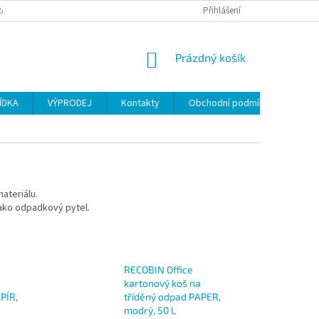
ANY OSOBNÍCH ÚDAJŮ
Přihlášení
NÁKUPNÍ
Prázdný košík
KOŠÍK
ÍDKA
VÝPRODEJ
Kontakty
Obchodní podmínky
ateriálu.
jako odpadkový pytel.
RECOBIN Office
a
kartonový koš na
PÍR,
tříděný odpad PAPER,
modrý, 50 l,