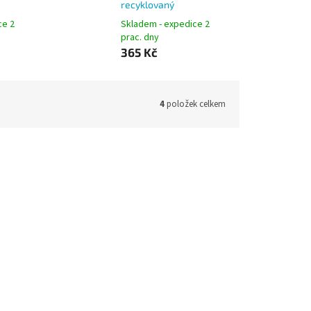
recyklovaný
ce 2
Skladem - expedice 2
prac. dny
365 Kč
4
položek celkem
oš na
RECOBIN Office kartonový koš na