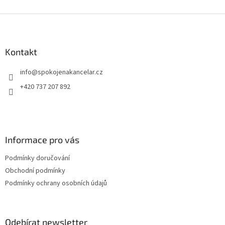
Z
á
p
a
Kontakt
t
info
@
spokojenakancelar.cz
í
+420 737 207 892
Informace pro vás
Podmínky doručování
Obchodní podmínky
Podmínky ochrany osobních údajů
Odebírat newsletter