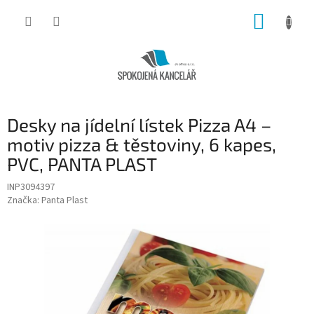
Přejít
NÁKUP
na
obsah
KOŠÍK
Desky na jídelní lístek Pizza A4 –
motiv pizza & těstoviny, 6 kapes,
PVC, PANTA PLAST
INP3094397
Značka:
Panta Plast