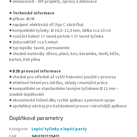
● domácnosti – DIY projekty, opravy a dekorace
● Technické informace
● příkon: 40 W
● napájení: elektrická síť (typ C zástrčka)
● kompatibilní tyčinky: Ø 10,5–11,5 mm, délka cca 10 cm
● součást balení: 1× tavná pistole + 2× tavná tyčinka
● doba nahřátí: cca 5 minut
● typ lepidla: tavné, permanentní
● vhodné materiály: dřevo, plast, kov, keramika, textil, kůže,
karton, EVA pěna
● B2B provozní informace
● vhodné pro středně až vyšší frekvenci použití v provozu
● efektivní řešení pro údržbu, sklady i montážní práce
● kompatibilní se standardními tavnými tyčinkami Ø 11 mm –
snadné doplňování
● ekonomické řešení díky rychlé aplikaci a pevnosti spoje
● spolehlivý nástroj pro každodenní provoz i náročnější aplikace
Doplňkové parametry
Kategorie
:
Lepící tyčinky a lepící pasty
EAN
:
8410782139423