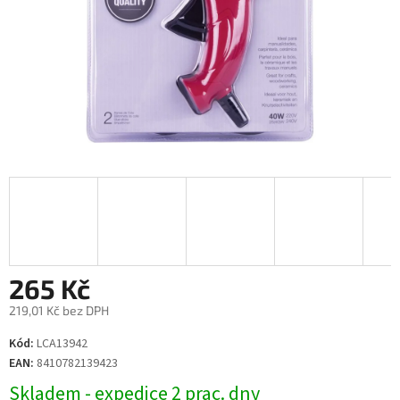
265 Kč
219,01 Kč bez DPH
Měrná
Kód:
LCA13942
cena:
EAN:
8410782139423
Skladem - expedice 2 prac. dny