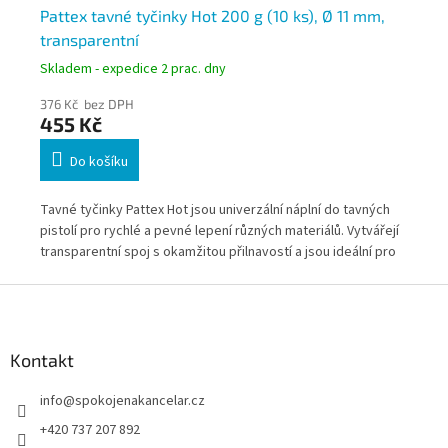
Pattex tavné tyčinky Hot 200 g (10 ks), Ø 11 mm,
Pa
transparentní
Skladem - expedice 2 prac. dny
Skl
376 Kč bez DPH
37
455 Kč
4
Do košíku
Tavné tyčinky Pattex Hot jsou univerzální náplní do tavných
Tav
pistolí pro rychlé a pevné lepení různých materiálů. Vytvářejí
řeš
transparentní spoj s okamžitou přilnavostí a jsou ideální pro
sta
opravy, montáže i dekorace. Vhodné pro domácnosti i
pře
Z
provozní použití.
kre
á
p
a
Kontakt
t
info
@
spokojenakancelar.cz
í
+420 737 207 892