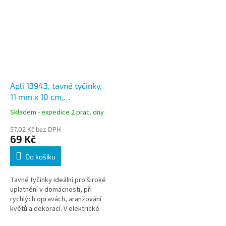
Apli 13943, tavné tyčinky,
11 mm x 10 cm,
transparentní - 10 ks
Skladem - expedice 2 prac. dny
57,02 Kč bez DPH
69 Kč
Do košíku
Tavné tyčinky ideální pro široké
uplatnění v domácnosti, při
rychlých opravách, aranžování
květů a dekorací. V elektrické
pistoli se tavná patrona roztaví