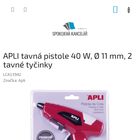
Přejít
NÁKUP
na
obsah
KOŠÍK
APLI tavná pistole 40 W, Ø 11 mm, 2
tavné tyčinky
LCA13942
Značka:
Apli