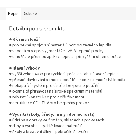
a stisknutím kohoutku...
Popis
Diskuze
Detailní popis produktu
● K čemu slouží
● pro pevné spojování materiálů pomocí tavného lepidla
● vhodná pro opravy, montáže i větší lepené plochy
● umožňuje přesnou aplikaci lepidla i při vyšším objemu práce
● Hlavní výhody
● vyšší výkon 40 W pro rychlejší práci a stabilní tavení lepidla
● přesné dávkování pomocí spouště – kontrola množství lepidla
● nekapající systém pro čisté a bezpečné použití
● okamžitá přilnavost na široké spektrum materiálů
● robustní konstrukce pro delší životnost
● certifikace CE a TÜV pro bezpečný provoz
● Využití (školy, úřady, firmy i domácnosti)
● údržba a opravy ve firmách, skladech a provozech
● dílny a výroba – rychlé fixace materiálů
● školy a kreativní dílny – pokročilejší tvoření