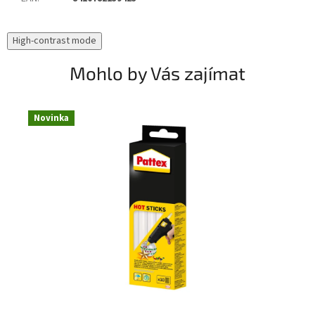
High-contrast mode
Mohlo by Vás zajímat
Novinka
N