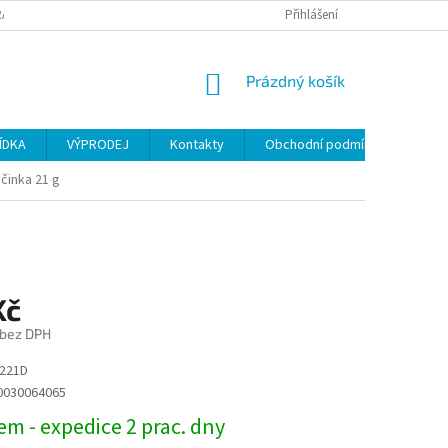
ANY OSOBNÍCH ÚDAJŮ
Přihlášení
NÁKUPNÍ
Prázdný košík
KOŠÍK
ÍDKA
VÝPRODEJ
Kontakty
Obchodní podmínky
yčinka 21 g
Kč
 bez DPH
221D
0030064065
m - expedice 2 prac. dny