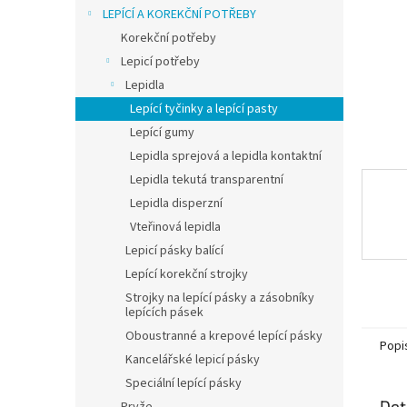
n
LEPÍCÍ A KOREKČNÍ POTŘEBY
e
Korekční potřeby
l
Lepicí potřeby
Lepidla
Lepící tyčinky a lepící pasty
Lepící gumy
Lepidla sprejová a lepidla kontaktní
Lepidla tekutá transparentní
Lepidla disperzní
Vteřinová lepidla
Lepicí pásky balící
Lepící korekční strojky
Strojky na lepící pásky a zásobníky
lepících pásek
Oboustranné a krepové lepící pásky
Popi
Kancelářské lepicí pásky
Speciální lepící pásky
Det