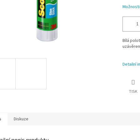
Možnosti
Bílá polo
uzávěrem
Detailní 
TISK
s
Diskuze
ailní popis produktu