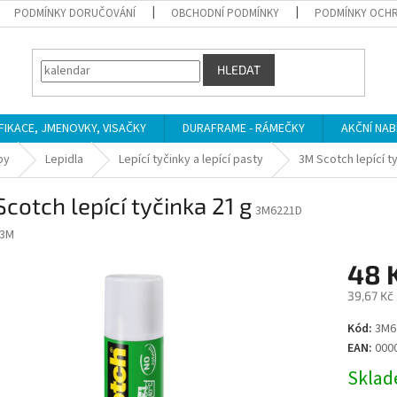
PODMÍNKY DORUČOVÁNÍ
OBCHODNÍ PODMÍNKY
PODMÍNKY OCHR
HLEDAT
IFIKACE, JMENOVKY, VISAČKY
DURAFRAME - RÁMEČKY
AKČNÍ NAB
by
Lepidla
Lepící tyčinky a lepící pasty
3M Scotch lepící t
cotch lepící tyčinka 21 g
3M6221D
3M
48 
39,67 Kč
Měrná
Kód:
3M6
cena:
EAN:
000
Sklade