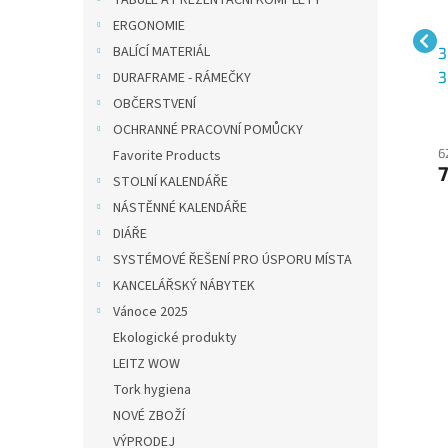
TABULE A PREZENTAČNÍ KOMPLETY
ERGONOMIE
BALÍCÍ MATERIÁL
inka
Kores lepicí tyčinka 20g
HERKULES lepicí tyčinka
3
15 g
3
DURAFRAME - RÁMEČKY
OBČERSTVENÍ
OCHRANNÉ PRACOVNÍ POMŮCKY
30 Kč bez DPH
16 Kč bez DPH
6
Favorite Products
36 Kč
19 Kč
7
STOLNÍ KALENDÁŘE
NÁSTĚNNÉ KALENDÁŘE
DIÁŘE
SYSTÉMOVÉ ŘEŠENÍ PRO ÚSPORU MÍSTA
KANCELÁŘSKÝ NÁBYTEK
Vánoce 2025
Ekologické produkty
LEITZ WOW
Tork hygiena
NOVÉ ZBOŽÍ
VÝPRODEJ