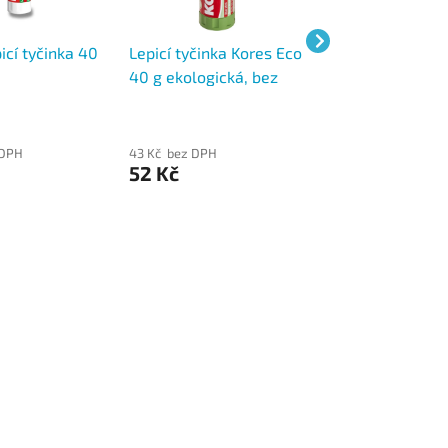
icí tyčinka 40
Lepicí tyčinka Kores Eco
Pritt lepicí tyčin
40 g ekologická, bez
rozpouštědel
 DPH
43 Kč bez DPH
45 Kč bez DPH
52 Kč
54 Kč