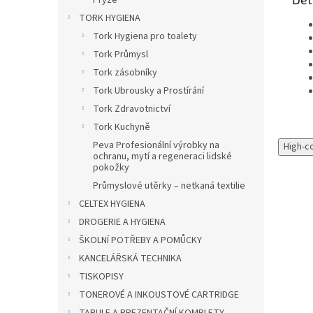
Pryže
TORK HYGIENA
Tork Hygiena pro toalety
Tork Průmysl
Tork zásobníky
Tork Ubrousky a Prostírání
Tork Zdravotnictví
Tork Kuchyně
Peva Profesionální výrobky na
High-c
ochranu, mytí a regeneraci lidské
pokožky
Průmyslové utěrky – netkaná textilie
CELTEX HYGIENA
DROGERIE A HYGIENA
ŠKOLNÍ POTŘEBY A POMŮCKY
KANCELÁŘSKÁ TECHNIKA
TISKOPISY
TONEROVÉ A INKOUSTOVÉ CARTRIDGE