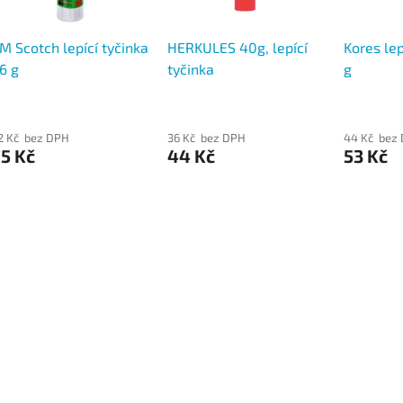
M Scotch lepící tyčinka
HERKULES 40g, lepící
Kores lep
6 g
tyčinka
g
2 Kč bez DPH
36 Kč bez DPH
44 Kč bez
5 Kč
44 Kč
53 Kč