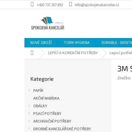
Přejít
+420 737 207 892
info@spokojenakancelar.cz
na
obsah
NOVÉ ZBOŽÍ
TORK HYGIENA
DURABLE - IDENT
Domů
LEPÍCÍ A KOREKČNÍ POTŘEBY
Lepicí potře
P
3M S
o
Přeskočit
s
Značka:
Kategorie
kategorie
t
r
PAPÍR
a
AKČNÍ NABÍDKA
n
OBÁLKY
n
í
PSACÍ POTŘEBY
p
ARCHIVAČNÍ POTŘEBY
a
DROBNÉ KANCELÁŘSKÉ POTŘEBY