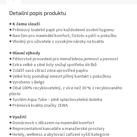
Detailní popis produktu
●
K čemu slouží
● Prémiový toaletní papír pro každodenní osobní hygienu
● Navržen pro maximální komfort, čistotu a péči o pokožku
● Vhodný pro uživatele s vysokými nároky na kvalitu
●
Hlavní výhody
● Pětivrstvé provedení pro mimořádnou jemnost a pevnost
● Extra velké a silné listy snižují spotřebu útržků
● Zvlášť savá stírací zóna uprostřed papíru
● Velké listy pomáhají omezit přímý kontakt s pokožkou
● Vyrobeno v Belgii
● Obal 100% recyklovatelný, z více než 30 % z recyklovaného
plastu
● Systém Aqua Tube – plně splachovatelná dutinka
● Prémiová kvalita značky ZEWA
●
Využití
● Domácnosti s důrazem na maximální komfort
● Reprezentativní kanceláře a manažerské prostory
● Hotely, wellness a ubytovací zařízení vyšší kategorie