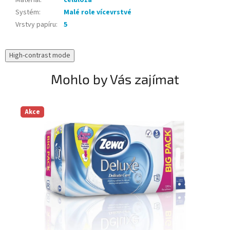
Materiál
:
celulóza
Systém
:
Malé role vícevrstvé
Vrstvy papíru
:
5
High-contrast mode
Mohlo by Vás zajímat
Akce