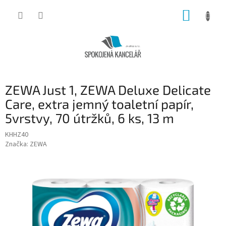
Přejít
NÁKUP
na
obsah
KOŠÍK
ZEWA Just 1, ZEWA Deluxe Delicate
Care, extra jemný toaletní papír,
5vrstvy, 70 útržků, 6 ks, 13 m
KHHZ40
Značka:
ZEWA