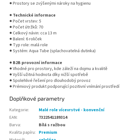
● Prostory se zvýšenými nároky na hygienu
●
Technické informace
● Počet vrstev: 5
● Počet útržků: 70
● Celkový návin: cca 13 m
● Balení: 6 roliček
● Typ role: malá role
● Systém: Aqua Tube (splachovatelná dutinka)
●
B2B provozní informace
● Vhodné pro prostory, kde záleží na dojmu a kvalitě
● Vyšší užitná hodnota díky nižší spotřebě
● Spolehlivé řešení pro dlouhodobý provoz
● Prémiový produkt podporující pozitivní vnímání prostředí
Doplňkové parametry
Kategorie
:
Malé role vícevrstvé - konvenční
EAN
:
7322541189314
Barva
:
Bílá s ražbou
Kvalita papíru
:
Premium