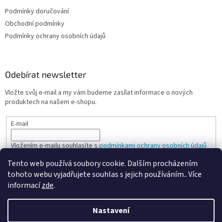
Podmínky doručování
Obchodní podmínky
Podmínky ochrany osobních údajů
Odebírat newsletter
Vložte svůj e-mail a my vám budeme zasílat informace o nových
produktech na našem e-shopu.
E-mail
Vložením e-mailu souhlasíte s
podmínkami ochrany osobních údajů
Tento web používá soubory cookie. Dalším procházením
PŘIHLÁSIT SE
tohoto webu vyjadřujete souhlas s jejich používáním.. Více
informací
zde
.
Nastavení
Vytvořil Shoptet