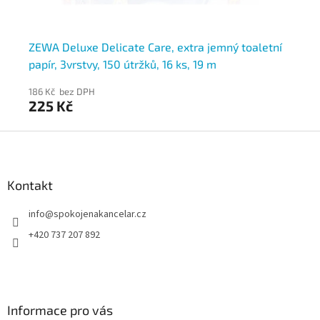
ZEWA Deluxe Delicate Care, extra jemný toaletní
ZE
papír, 3vrstvy, 150 útržků, 16 ks, 19 m
pa
186 Kč bez DPH
27
225 Kč
33
Z
á
p
a
Kontakt
t
info
@
spokojenakancelar.cz
í
+420 737 207 892
Informace pro vás