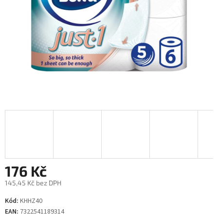
176 Kč
145,45 Kč bez DPH
Měrná
Kód:
KHHZ40
cena:
EAN:
7322541189314