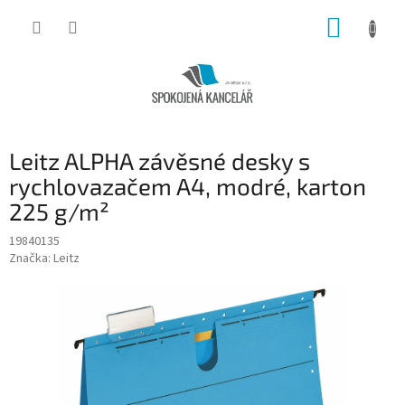
Přejít
NÁKUP
na
obsah
KOŠÍK
Leitz ALPHA závěsné desky s
rychlovazačem A4, modré, karton
225 g/m²
19840135
Značka:
Leitz