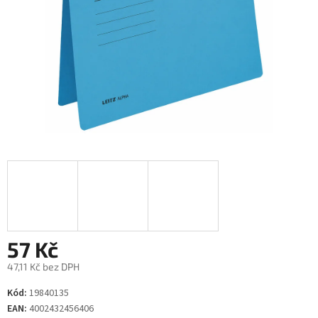
57 Kč
47,11 Kč bez DPH
Měrná
Kód:
19840135
cena:
EAN:
4002432456406