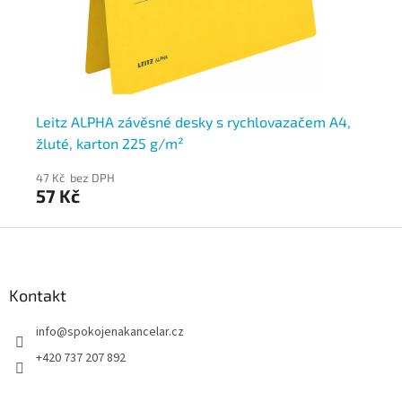
é,
Leitz ALPHA závěsné desky s rychlovazačem A4,
Le
žluté, karton 225 g/m²
če
47 Kč bez DPH
47
57 Kč
57
Z
á
p
a
Kontakt
t
info
@
spokojenakancelar.cz
í
+420 737 207 892