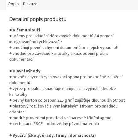
Popis
Diskuze
Detailní popis produktu
● K čemu slouží
● určeny pro ukládání děrovaných dokumentů A4 pomocí
integrovaného rychlovazače
● umožňují pevné uchycení dokumentů bez jejich vypadnutí
● vhodné pro závěsné kartotéky a každodenní práci s
dokumentací
● Hlavní výhody
● pevně uchycená rychlovazací spona pro bezpečné založení
dokumentů
● výřez pro palec usnadňuje manipulaci a vyjímání desek z
kartotéky
● pevný karton colorspan 225 g/m² zajišťuje dlouhou životnost
● plastový rozlišovač s vyměnitelným štítkem pro snadnou
orientaci
● modré provedení pro efektivní barevné třídění agend
● certifikace FSC® – odpovědný původ materiálu
● Využití (školy, úřady, firmy i domácnosti)