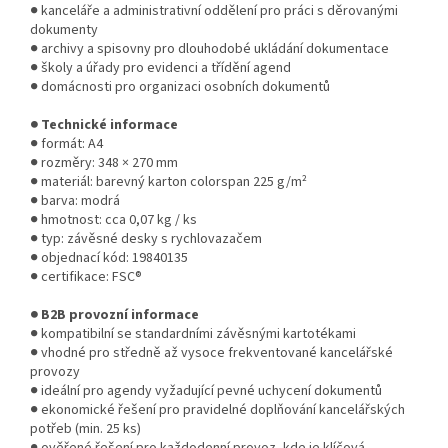
● kanceláře a administrativní oddělení pro práci s děrovanými
dokumenty
● archivy a spisovny pro dlouhodobé ukládání dokumentace
● školy a úřady pro evidenci a třídění agend
● domácnosti pro organizaci osobních dokumentů
● Technické informace
● formát: A4
● rozměry: 348 × 270 mm
● materiál: barevný karton colorspan 225 g/m²
● barva: modrá
● hmotnost: cca 0,07 kg / ks
● typ: závěsné desky s rychlovazačem
● objednací kód: 19840135
● certifikace: FSC®
● B2B provozní informace
● kompatibilní se standardními závěsnými kartotékami
● vhodné pro středně až vysoce frekventované kancelářské
provozy
● ideální pro agendy vyžadující pevné uchycení dokumentů
● ekonomické řešení pro pravidelné doplňování kancelářských
potřeb (min. 25 ks)