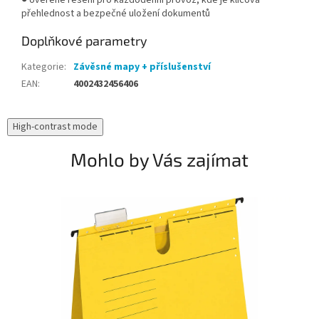
● ověřené řešení pro každodenní provoz, kde je klíčová
přehlednost a bezpečné uložení dokumentů
Doplňkové parametry
Kategorie
:
Závěsné mapy + příslušenství
EAN
:
4002432456406
High-contrast mode
Mohlo by Vás zajímat