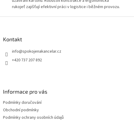
i
uzavírání kartonů. Robustní konstrukce a ergonomická
pos
9
rukojeť zajišťují efektivní práci v logistice i běžném provozu.
Vhodný pro všechny standardní balicí pásky do šíře 50 mm.
Z
á
p
a
Kontakt
t
info
@
spokojenakancelar.cz
í
+420 737 207 892
Informace pro vás
Podmínky doručování
Obchodní podmínky
Podmínky ochrany osobních údajů