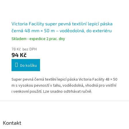
Victoria Facility super pevná textilní lepicí páska
Pa
černá 48 mm × 50 m – voděodolná, do exteriéru
un
Skladem - expedice 2 prac. dny
Skl
78 Kč bez DPH
106
94 Kč
12
Do košíku
Super pevná černá textilní lepicí páska Victoria Facility 48 × 50
Ext
m s vysokou pevností v tahu, voděodolná, vhodná pro vnitřní
fix
i venkovní použití. Lze snadno odtrhávat ručně.
vys
pov
Z
Ide
á
p
a
Kontakt
t