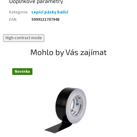
Doplňkové parametry
Kategorie
:
Lepicí pásky balící
EAN
:
5999131707948
High-contrast mode
Mohlo by Vás zajímat
Novinka