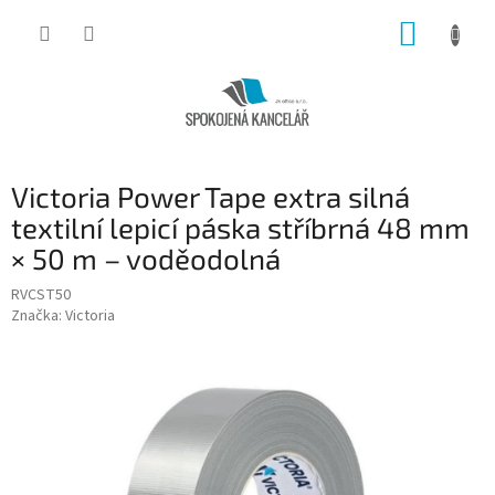
Přejít
NÁKUP
na
obsah
KOŠÍK
Victoria Power Tape extra silná
textilní lepicí páska stříbrná 48 mm
× 50 m – voděodolná
RVCST50
Značka:
Victoria