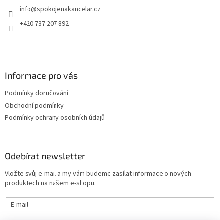
info
@
spokojenakancelar.cz
í
+420 737 207 892
Informace pro vás
Podmínky doručování
Obchodní podmínky
Podmínky ochrany osobních údajů
Odebírat newsletter
Vložte svůj e-mail a my vám budeme zasílat informace o nových
produktech na našem e-shopu.
E-mail