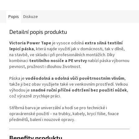
zatahovací čepel zajišťují
pohodlnou a...
Popis
Diskuze
Detailní popis produktu
Victoria Power Tape
je vysoce odolná
extra silná textilní
lepicí páska
, která najde využití jak v domácnosti, tak v dílně,
na stavbě, ve skladu i při profesionálních montážích. Díky
kombinaci
textilního nosiče a PE vrstvy
nabízí páska výbornou
pevnost, pružnost i dlouhou životnost.
Páska je
voděodolná a odolná vůči povětrnostním vlivům
,
takže ji bez obav využijete také ve venkovním prostředí. Velkou
výhodou je
snadné ruční příčné odtržení bez použití nůžek
,
což výrazně zrychluje práci.
Stříbrná barva je univerzální a hodí se pro technické i
opravárenské použití – na trubky, kabely, krycí fólie, fixace
předmětů, balení i nouzové opravy.
Benefity produktu