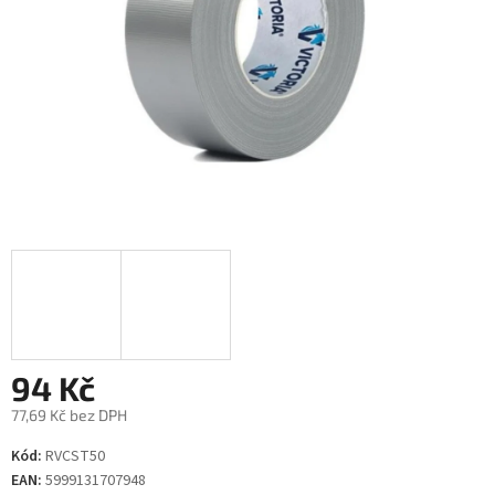
94 Kč
77,69 Kč bez DPH
Měrná
Kód:
RVCST50
cena:
EAN:
5999131707948