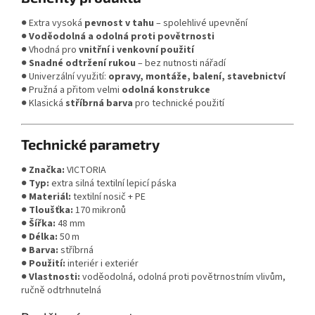
● Extra vysoká
pevnost v tahu
– spolehlivé upevnění
●
Voděodolná a odolná proti povětrnosti
● Vhodná pro
vnitřní i venkovní použití
●
Snadné odtržení rukou
– bez nutnosti nářadí
● Univerzální využití:
opravy, montáže, balení, stavebnictví
● Pružná a přitom velmi
odolná konstrukce
● Klasická
stříbrná barva
pro technické použití
Technické parametry
●
Značka:
VICTORIA
●
Typ:
extra silná textilní lepicí páska
●
Materiál:
textilní nosič + PE
●
Tloušťka:
170 mikronů
●
Šířka:
48 mm
●
Délka:
50 m
●
Barva:
stříbrná
●
Použití:
interiér i exteriér
●
Vlastnosti:
voděodolná, odolná proti povětrnostním vlivům,
ručně odtrhnutelná