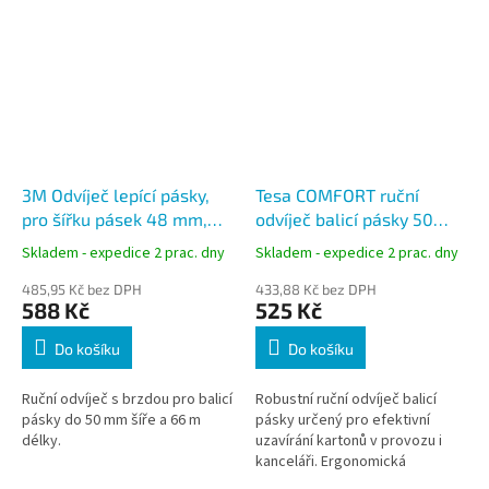
3M Odvíječ lepící pásky,
Tesa COMFORT ruční
pro šířku pásek 48 mm,
odvíječ balicí pásky 50
nastavitelná brzda, TI -
mm x 66 m (tesapack
Skladem - expedice 2 prac. dny
Skladem - expedice 2 prac. dny
1756
6400)
485,95 Kč bez DPH
433,88 Kč bez DPH
588 Kč
525 Kč
Do košíku
Do košíku
Ruční odvíječ s brzdou pro balicí
Robustní ruční odvíječ balicí
pásky do 50 mm šíře a 66 m
pásky určený pro efektivní
délky.
uzavírání kartonů v provozu i
kanceláři. Ergonomická
konstrukce a bezpečnostní