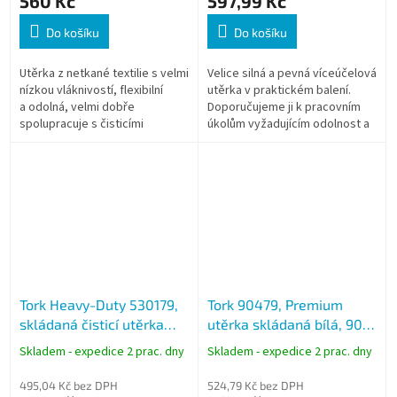
560 Kč
597,99 Kč
Do košíku
Do košíku
Utěrka z netkané textilie s velmi
Velice silná a pevná víceúčelová
nízkou vláknivostí, flexibilní
utěrka v praktickém balení.
a odolná, velmi dobře
Doporučujeme ji k pracovním
spolupracuje s čisticími
úkolům vyžadujícím odolnost a
prostředky, rozpouštedly
savost utěrky a k úkolům, které
a desinfekčními roztoky.
mají vysoké nároky na...
Tork Heavy-Duty 530179,
Tork 90479, Premium
skládaná čisticí utěrka
utěrka skládaná bílá, 90
105 útržků, W4
útržků, W4, pro citlivé
Skladem - expedice 2 prac. dny
Skladem - expedice 2 prac. dny
čištění
495,04 Kč bez DPH
524,79 Kč bez DPH