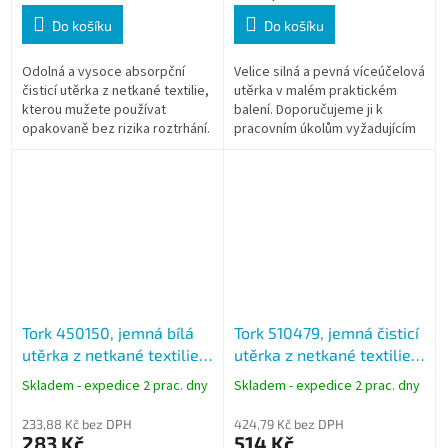
Do košíku
Do košíku
Odolná a vysoce absorpční
Velice silná a pevná víceúčelová
čisticí utěrka z netkané textilie,
utěrka v malém praktickém
kterou mužete používat
balení. Doporučujeme ji k
opakovaně bez rizika roztrhání.
pracovním úkolům vyžadujícím
Je k dispozici ve ctyřech
odolnost a savost utěrky a k
barvách, což umožnuje
úkolům, které mají vysoké
rozdělení...
nároky...
Tork 450150, jemná bílá
Tork 510479, jemná čisticí
utěrka z netkané textilie,
utěrka z netkané textilie,
45 útržků, W8 - drhnutí a
bílá, 130 útržků, W4
Skladem - expedice 2 prac. dny
Skladem - expedice 2 prac. dny
čištění
233,88 Kč bez DPH
424,79 Kč bez DPH
283 Kč
514 Kč