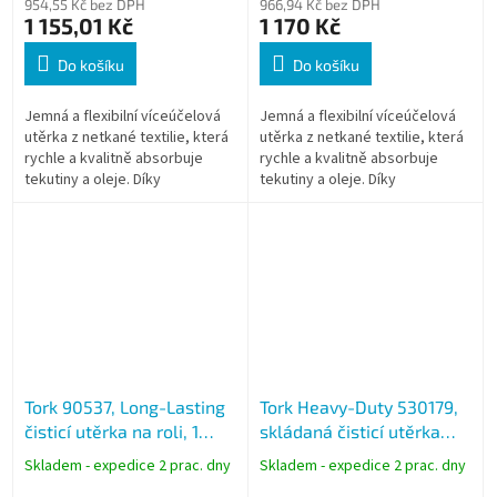
954,55 Kč bez DPH
966,94 Kč bez DPH
1 155,01 Kč
1 170 Kč
Do košíku
Do košíku
Jemná a flexibilní víceúčelová
Jemná a flexibilní víceúčelová
utěrka z netkané textilie, která
utěrka z netkané textilie, která
rychle a kvalitně absorbuje
rychle a kvalitně absorbuje
tekutiny a oleje. Díky
tekutiny a oleje. Díky
exelCLEAN™ dosáhnete s touto
exelCLEAN™ dosáhnete s touto
utěrkou vždy profesionálních...
utěrkou vždy profesionálních...
Tork 90537, Long-Lasting
Tork Heavy-Duty 530179,
čisticí utěrka na roli, 1
skládaná čisticí utěrka
vrstvá 300 útržků, W1 W2
Premium, W4, karton 4 x
Skladem - expedice 2 prac. dny
Skladem - expedice 2 prac. dny
W3
105 útržků