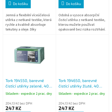
Do košíku
Do košíku
Jemná a flexibilní víceúčelová
Odolná a vysoce absorpční
utěrka z netkané textilie, která
čisticí utěrka z netkané textilie,
rychle a kvalitně absorbuje
kterou mužete používat
tekutiny a oleje. Díky
opakovaně bez rizika roztrhání.
exelCLEAN™ dosáhnete s touto
Je k dispozici ve ctyřech
utěrkou vždy profesionálních...
barvách, což umožnuje
rozdělení...
Tork 194550, barevné
Tork 194650, barevné
čistící utěrky zelené, 40
čistící utěrky žluté, 40
útržků, W8, netkaná
útržků, W8, netkaná
Skladem - expedice 2 prac. dny
Skladem - expedice 2 prac. dny
textilie
textilie
204,13 Kč bez DPH
204,13 Kč bez DPH
247 Kč
247 Kč