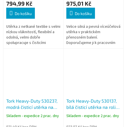
794,99 Kč
975,01 Kč
Do košíku
Do košíku
Utěrka z netkané textilie s velmi
Velice silná a pevná víceúčelová
nízkou vláknitostí, flexibilní a
utěrka v praktickém
odolná, velmi dobře
přenosném balení.
spolupracuje s čisticími
Doporučujeme ji k pracovním
prostředky, rozpouštědly a
úkolům vyžadujícím odolnost a
desinfekčními roztoky.
savost utěrky a k úkolům, které
Praktické...
mají vysoké...
Tork Heavy-Duty 530237,
Tork Heavy-Duty 530137,
modrá čisticí utěrka na
bílá čisticí utěrka na roli 1
roli 1 vrstvá 280 útržků ,
vrstvá 280 útržků , W1 W2
Skladem - expedice 2 prac. dny
Skladem - expedice 2 prac. dny
W1 W2 W3
W3
921,49 Kč bez DPH
923,97 Kč bez DPH