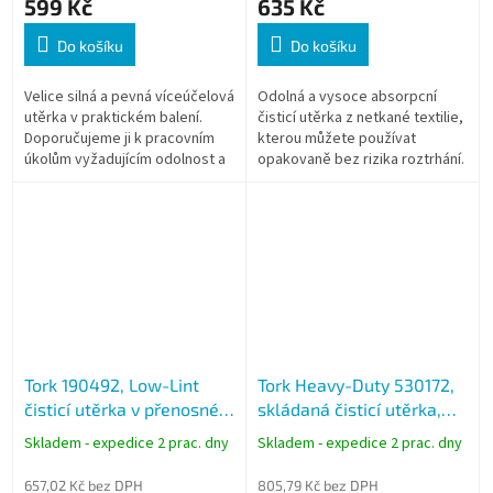
599 Kč
635 Kč
Do košíku
Do košíku
Velice silná a pevná víceúčelová
Odolná a vysoce absorpcní
utěrka v praktickém balení.
čisticí utěrka z netkané textilie,
Doporučujeme ji k pracovním
kterou můžete používat
úkolům vyžadujícím odolnost a
opakovaně bez rizika roztrhání.
savost utěrky a k úkolům, které
mají vysoké nároky na...
Tork 190492, Low-Lint
Tork Heavy-Duty 530172,
čisticí utěrka v přenosném
skládaná čisticí utěrka,
kbelíku, 200 útržků, W10
W7
Skladem - expedice 2 prac. dny
Skladem - expedice 2 prac. dny
657,02 Kč bez DPH
805,79 Kč bez DPH