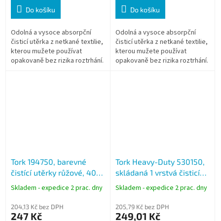
Do košíku
Do košíku
Odolná a vysoce absorpční
Odolná a vysoce absorpční
čisticí utěrka z netkané textilie,
čisticí utěrka z netkané textilie,
kterou mužete používat
kterou mužete používat
opakovaně bez rizika roztrhání.
opakovaně bez rizika roztrhání.
Je k dispozici ve ctyřech
Je k dispozici ve ctyřech
barvách, což umožnuje
barvách, což umožnuje
rozdělení...
rozdělení...
Tork 194750, barevné
Tork Heavy-Duty 530150,
čistící utěrky růžové, 40
skládaná 1 vrstvá čisticí
útržků, W8, netkaná
utěrka 45 útržků, W8
Skladem - expedice 2 prac. dny
Skladem - expedice 2 prac. dny
textilie
204,13 Kč bez DPH
205,79 Kč bez DPH
247 Kč
249,01 Kč