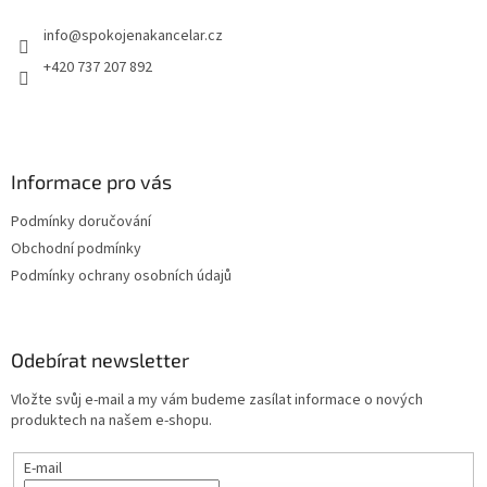
r
t
v
info
@
spokojenakancelar.cz
í
k
y
+420 737 207 892
v
ý
p
i
s
Informace pro vás
u
Podmínky doručování
Obchodní podmínky
Podmínky ochrany osobních údajů
Odebírat newsletter
Vložte svůj e-mail a my vám budeme zasílat informace o nových
produktech na našem e-shopu.
E-mail