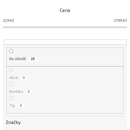
n
Cena
í
p
219
Kč
3799
Kč
r
o
d
u
k
t
Na skladě
25
ů
Akce
0
Novinka
0
Tip
0
Značky