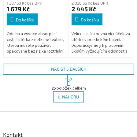
1 387,60 Kč bez DPH
2 020,66 Kč bez DPH
1 679 Kč
2 445 Kč
Do košíku
Do košíku
Odolná a vysoce absorpcní
Velice silná a pevná víceúčelová
čisticí utěrka z netkané textilie,
utěrka v praktickém balení.
kterou mužete používat
Doporučujeme ji k pracovním
opakovane bez rizika roztrhání.
úkolům vyžadujícím odolnost a
Odolná vůči vysokým teplotám
savost utěrky a k úkolům, které
(do 360°).
mají vysoké nároky na...
NAČÍST 5 DALŠÍCH
S
1
2
t
O
r
25
položek celkem
v
á
l
NAHORU
n
á
k
d
o
v
Z
a
á
c
á
n
í
p
í
p
a
Kontakt