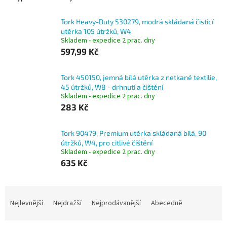
Tork Heavy-Duty 530279, modrá skládaná čisticí
utěrka 105 útržků, W4
Skladem - expedice 2 prac. dny
597,99 Kč
Tork 450150, jemná bílá utěrka z netkané textilie,
45 útržků, W8 - drhnutí a čištění
Skladem - expedice 2 prac. dny
283 Kč
Tork 90479, Premium utěrka skládaná bílá, 90
útržků, W4, pro citlivé čištění
Skladem - expedice 2 prac. dny
635 Kč
Ř
a
Nejlevnější
Nejdražší
Nejprodávanější
Abecedně
z
e