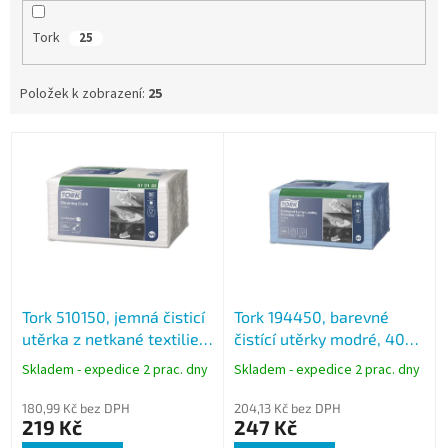
Tork
25
Položek k zobrazení:
25
V
ý
p
i
s
p
r
o
Tork 510150, jemná čisticí
Tork 194450, barevné
d
utěrka z netkané textilie,
čistící utěrky modré, 40
u
bílá, 55 útržků, W8
útržků, W8, netkaná
k
Skladem - expedice 2 prac. dny
Skladem - expedice 2 prac. dny
textilie
t
ů
180,99 Kč bez DPH
204,13 Kč bez DPH
219 Kč
247 Kč