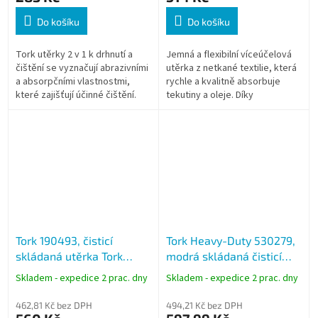
Do košíku
Do košíku
Tork utěrky 2 v 1 k drhnutí a
Jemná a flexibilní víceúčelová
čištění se vyznačují abrazivními
utěrka z netkané textilie, která
a absorpčními vlastnostmi,
rychle a kvalitně absorbuje
které zajišťují účinné čištění.
tekutiny a oleje. Díky
exelCLEAN™ dosáhnete s touto
utěrkou vždy profesionálních...
Tork 190493, čisticí
Tork Heavy-Duty 530279,
skládaná utěrka Tork
modrá skládaná čisticí
Low-Lint, 75 ks, tyrkysová
utěrka 105 útržků, W4
Skladem - expedice 2 prac. dny
Skladem - expedice 2 prac. dny
462,81 Kč bez DPH
494,21 Kč bez DPH