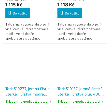
1 115 Kč
1 118 Kč
Do košíku
Do košíku
Tato silná a vysoce absorpční
Tato silná a vysoce absorpční
víceúčelová utěrka z netkané
víceúčelová utěrka z netkané
textilie velmi dobře
textilie velmi dobře
spolupracuje s vetšinou
spolupracuje s vetšinou
rozpouštědel. Je navržena tak,
rozpouštědel. Je navržena tak,
aby chránila vaše ruce před
aby chránila vaše ruce před
poranením...
poranením...
Tork 510237, jemná čisticí
Tork 510137, jemná čisticí
utěrka 1 vrstvá modrá,
utěrka 1 vrstvá bílá, 400
400 útržků, W1 W2 W3,
útržků, W1 W2 W3, návin
Skladem - expedice 2 prac. dny
Skladem - expedice 2 prac. dny
návin 152 m
152 m