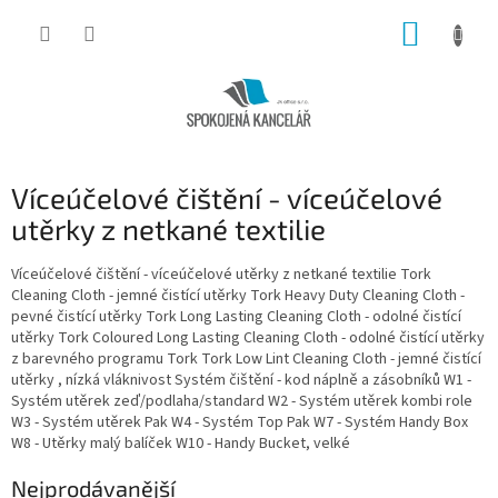
Přejít
NÁKUP
na
obsah
KOŠÍK
Víceúčelové čištění - víceúčelové
utěrky z netkané textilie
Víceúčelové čištění - víceúčelové utěrky z netkané textilie Tork
Cleaning Cloth - jemné čistící utěrky Tork Heavy Duty Cleaning Cloth -
pevné čistící utěrky Tork Long Lasting Cleaning Cloth - odolné čistící
utěrky Tork Coloured Long Lasting Cleaning Cloth - odolné čistící utěrky
z barevného programu Tork Tork Low Lint Cleaning Cloth - jemné čistící
utěrky , nízká vláknivost Systém čištění - kod náplně a zásobníků W1 -
Systém utěrek zeď/podlaha/standard W2 - Systém utěrek kombi role
W3 - Systém utěrek Pak W4 - Systém Top Pak W7 - Systém Handy Box
W8 - Utěrky malý balíček W10 - Handy Bucket, velké
Nejprodávanější