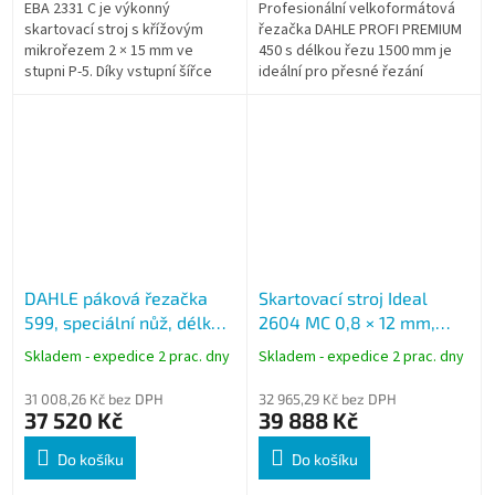
EBA 2331 C je výkonný
Profesionální velkoformátová
skartovací stroj s křížovým
řezačka DAHLE PROFI PREMIUM
mikrořezem 2 × 15 mm ve
450 s délkou řezu 1500 mm je
stupni P-5. Díky vstupní šířce
ideální pro přesné řezání
310 mm umožňuje skartaci
nadměrných formátů. Robustní
dokumentů formátu A3. Vhodný
konstrukce, antistatický stůl a...
pro firmy, úřady a...
DAHLE páková řezačka
Skartovací stroj Ideal
599, speciální nůž, délka
2604 MC 0,8 × 12 mm,
řezu 700 mm (A2)
mikrořez, 100 l
Skladem - expedice 2 prac. dny
Skladem - expedice 2 prac. dny
31 008,26 Kč bez DPH
32 965,29 Kč bez DPH
37 520 Kč
39 888 Kč
Do košíku
Do košíku