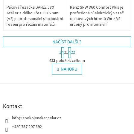
Páková řezačka DAHLE 580
Renz SRW 360 Comfort Plus je
Atelier s délkou řezu 815 mm
profesionální elektrický vazač
(A2) je profesionální stacionární
do kovových hřbetů Wire 3:1
řešení pro řezání materiálů.
určený pro intenzivní
Speciální nůž umožňuje
kancelářský provoz,
zpracování textilu, kůže nebo
copycentra i tiskárny. Nabízí
dýhy....
elektrické...
NAČÍST DALŠÍ 3
S
1
21
22
t
O
r
423
položek celkem
v
á
l
NAHORU
n
á
k
d
o
v
Z
a
á
c
á
n
í
p
í
p
a
Kontakt
r
t
v
info
@
spokojenakancelar.cz
í
k
y
+420 737 207 892
v