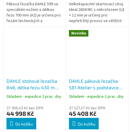
Páková řezačka DAHLE 599 se
Velkokapacitní skartovací stroj
speciálním nožem a délkou
Ideal 2604 MC s mikrořezem 0,8
řezu 700 mm (A2) je určena pro
× 12 mm je určený pro
řezání technických a
nepřetržitý provoz ve větších
řemeslných materiálů. Speciální
kancelářích a administrativních
výbrus nože umožňuje
centrech. Nabízí vysoký
Novinka
zpracování...
stupeň...
DAHLE stohová řezačka
DAHLE páková řezačka
846, délka řezu 430 mm,
581 Atelier s podstavcem,
A3, výška stohu 60 mm
nůž na papír, délka řezu
Skladem - expedice 2 prac. dny
Skladem - expedice 2 prac. dny
815 mm (A2)
37 188,43 Kč bez DPH
37 527,27 Kč bez DPH
44 998 Kč
45 408 Kč
Do košíku
Do košíku