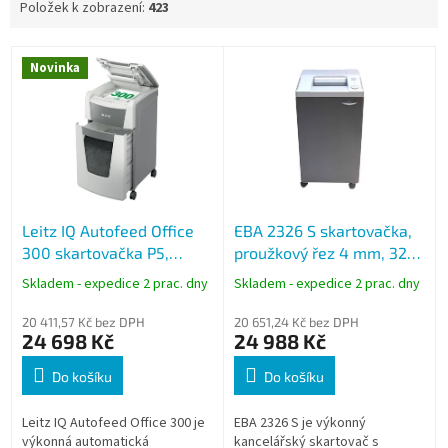
Položek k zobrazení:
423
V
Novinka
ý
p
i
s
p
r
o
Leitz IQ Autofeed Office
EBA 2326 S skartovačka,
d
300 skartovačka P5,
proužkový řez 4 mm, 32
u
mikro řez 2 × 15 mm, 60 l,
listů (70 g/m2), koš 100 l
k
Skladem - expedice 2 prac. dny
Skladem - expedice 2 prac. dny
bílá
t
ů
20 411,57 Kč bez DPH
20 651,24 Kč bez DPH
24 698 Kč
24 988 Kč
Do košíku
Do košíku
Leitz IQ Autofeed Office 300 je
EBA 2326 S je výkonný
výkonná automatická
kancelářský skartovač s