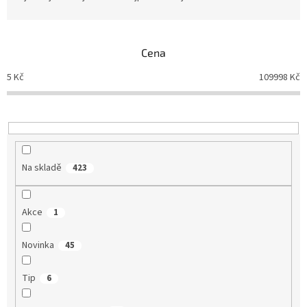
z
e
n
Cena
í
p
5
Kč
109998
Kč
r
o
d
u
k
t
Na skladě
423
ů
Akce
1
Novinka
45
Tip
6