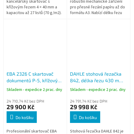
kancelářský skartovač s
robustní mechanické zařízení
křížovým řezem 4 × 40 mm a
pro přesné řezání papíru až do
kapacitou až 27 listů (70 g/m2).
formátu A3. Nabízí délku řezu
Je určen pro stálý provoz ve
430 mm a kapacitu stohu až 40
firmách, školách a úřadech. Díky
mm. Vhodná pro kanceláře,...
100l...
EBA 2326 C skartovač
DAHLE stohová řezačka
dokumentů P-5, křížový
842, délka řezu 430 mm,
řez 2 × 15 mm, 17 listů, koš
A3, výška stohu 30 mm
Skladem - expedice 2 prac. dny
Skladem - expedice 2 prac. dny
100 l
24 710,74 Kč bez DPH
24 791,74 Kč bez DPH
29 900 Kč
29 998 Kč
Do košíku
Do košíku
Profesionální skartovač EBA
Stohová řezačka DAHLE 842 je