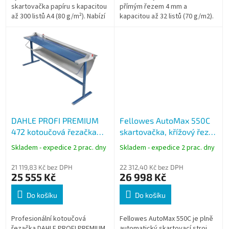
skartovačka papíru s kapacitou
přímým řezem 4 mm a
až 300 listů A4 (80 g/m²). Nabízí
kapacitou až 32 listů (70 g/m2).
vysoký stupeň utajení P5 s
Díky 100l odpadní nádobě a
mikro řezem 2 × 15 mm,
motoru 640 W je určen pro
60minutový...
dlouhodobé zatížení ve...
DAHLE PROFI PREMIUM
Fellowes AutoMax 550C
472 kotoučová řezačka
skartovačka, křížový řez 4
včetně podstavce (délka
× 38 mm, 550 listů (70
Skladem - expedice 2 prac. dny
Skladem - expedice 2 prac. dny
řezu 1830 mm / A0+)
g/m2), koš 83 l
21 119,83 Kč bez DPH
22 312,40 Kč bez DPH
25 555 Kč
26 998 Kč
Do košíku
Do košíku
Profesionální kotoučová
Fellowes AutoMax 550C je plně
řezačka DAHLE PROFI PREMIUM
automatický skartovací stroj