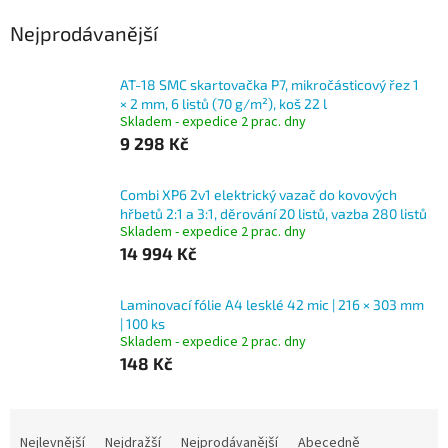
Nejprodávanější
AT-18 SMC skartovačka P7, mikročásticový řez 1
× 2 mm, 6 listů (70 g/m²), koš 22 l
Skladem - expedice 2 prac. dny
9 298 Kč
Combi XP6 2v1 elektrický vazač do kovových
hřbetů 2:1 a 3:1, děrování 20 listů, vazba 280 listů
Skladem - expedice 2 prac. dny
14 994 Kč
Laminovací fólie A4 lesklé 42 mic | 216 × 303 mm
| 100 ks
Skladem - expedice 2 prac. dny
148 Kč
Ř
a
Nejlevnější
Nejdražší
Nejprodávanější
Abecedně