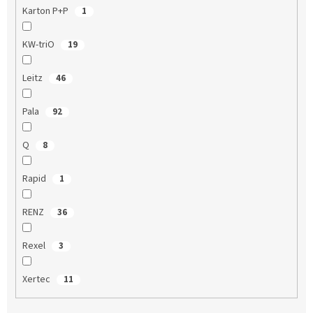
Karton P+P
1
KW-triO
19
Leitz
46
Pala
92
Q
8
Rapid
1
RENZ
36
Rexel
3
Xertec
11