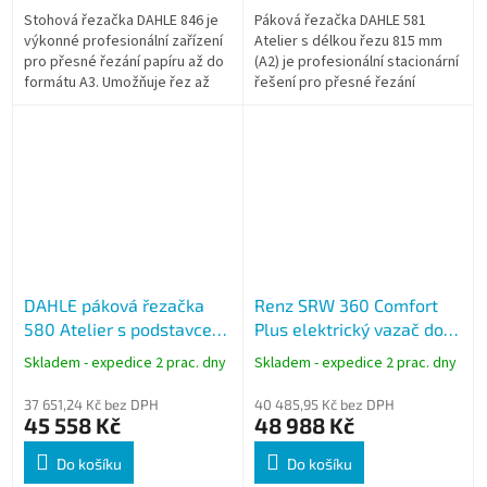
Stohová řezačka DAHLE 846 je
Páková řezačka DAHLE 581
výkonné profesionální zařízení
Atelier s délkou řezu 815 mm
pro přesné řezání papíru až do
(A2) je profesionální stacionární
formátu A3. Umožňuje řez až
řešení pro přesné řezání
600 listů najednou díky výšce
papíru. Integrovaný podstavec,
stohu 60 mm. Vhodná pro...
nožní přítlak a robustní...
DAHLE páková řezačka
Renz SRW 360 Comfort
580 Atelier s podstavcem,
Plus elektrický vazač do
speciální nůž, délka řezu
kovových hřbetů 3:1,
Skladem - expedice 2 prac. dny
Skladem - expedice 2 prac. dny
815 mm (A2)
děrování 22 listů, vazba
130 listů
37 651,24 Kč bez DPH
40 485,95 Kč bez DPH
45 558 Kč
48 988 Kč
Do košíku
Do košíku