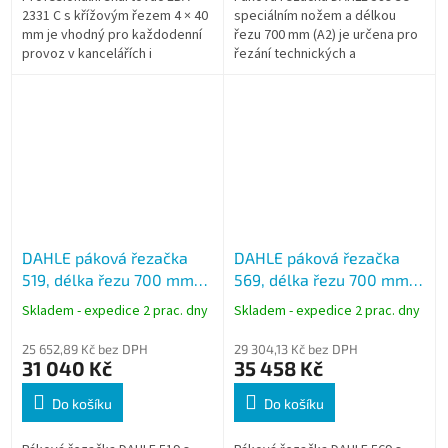
2331 C s křížovým řezem 4 × 40
speciálním nožem a délkou
mm je vhodný pro každodenní
řezu 700 mm (A2) je určena pro
provoz v kancelářích i
řezání technických a
administrativních centrech. Díky
řemeslných materiálů. Speciální
širokému vstupu 310 mm
výbrus nože umožňuje
pohodlně...
zpracování...
DAHLE páková řezačka
DAHLE páková řezačka
519, délka řezu 700 mm
569, délka řezu 700 mm
(A2)
(A2)
Skladem - expedice 2 prac. dny
Skladem - expedice 2 prac. dny
25 652,89 Kč bez DPH
29 304,13 Kč bez DPH
31 040 Kč
35 458 Kč
Do košíku
Do košíku