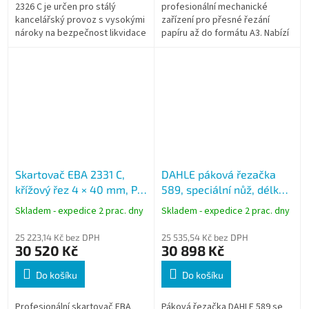
2326 C je určen pro stálý
profesionální mechanické
kancelářský provoz s vysokými
zařízení pro přesné řezání
nároky na bezpečnost likvidace
papíru až do formátu A3. Nabízí
dokumentů. Nabízí skartaci až
kapacitu až 300 listů a robustní
17 listů najednou,
kovovou konstrukci pro
bezpečnostní...
stabilní...
Skartovač EBA 2331 C,
DAHLE páková řezačka
křížový řez 4 × 40 mm, P-
589, speciální nůž, délka
4, 120 l
řezu 700 mm (A2)
Skladem - expedice 2 prac. dny
Skladem - expedice 2 prac. dny
25 223,14 Kč bez DPH
25 535,54 Kč bez DPH
30 520 Kč
30 898 Kč
Do košíku
Do košíku
Profesionální skartovač EBA
Páková řezačka DAHLE 589 se