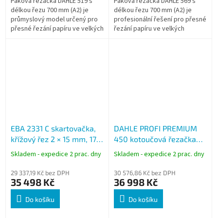
Páková řezačka DAHLE 519 s
Páková řezačka DAHLE 569 s
délkou řezu 700 mm (A2) je
délkou řezu 700 mm (A2) je
průmyslový model určený pro
profesionální řešení pro přesné
přesné řezání papíru ve velkých
řezání papíru ve velkých
formátech. Robustní
formátech. Robustní
konstrukce a nože z oceli
konstrukce, samoostřící nože
Solingen...
Solingen a vysoká...
EBA 2331 C skartovačka,
DAHLE PROFI PREMIUM
křížový řez 2 × 15 mm, 17
450 kotoučová řezačka
listů (70 g/m2), koš 120 l
včetně podstavce (délka
Skladem - expedice 2 prac. dny
Skladem - expedice 2 prac. dny
řezu 1500 mm / A0)
29 337,19 Kč bez DPH
30 576,86 Kč bez DPH
35 498 Kč
36 998 Kč
Do košíku
Do košíku