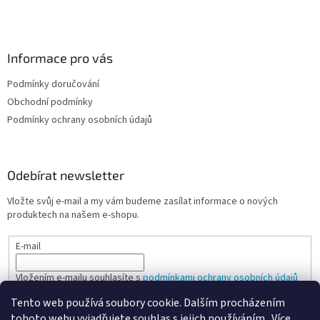
ý
p
i
s
Informace pro vás
u
Podmínky doručování
Obchodní podmínky
Podmínky ochrany osobních údajů
Odebírat newsletter
Vložte svůj e-mail a my vám budeme zasílat informace o nových
produktech na našem e-shopu.
E-mail
Vložením e-mailu souhlasíte s
podmínkami ochrany osobních údajů
Tento web používá soubory cookie. Dalším procházením
PŘIHLÁSIT SE
tohoto webu vyjadřujete souhlas s jejich používáním.. Více