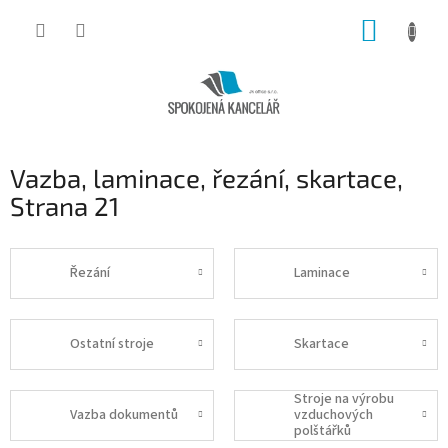
Přejít
NÁKUP
na
obsah
KOŠÍK
Vazba, laminace, řezání, skartace
,
Strana 21
Řezání
Laminace
Ostatní stroje
Skartace
Stroje na výrobu
Vazba dokumentů
vzduchových
polštářků