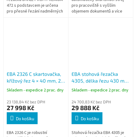
472 s podstavcem je určena
pro pracoviště s vyšším
pro přesné řezání nadměrných
objemem dokumentů a více
formátů až do A0+. Extra dlouhá
uživateli. Umožňuje skartovat
délka řezu 1830 mm ji
až 550 listů (70 g/m2) bez
předurčuje pro...
ručního...
EBA 2326 C skartovačka,
EBA stohová řezačka
křížový řez 4 × 40 mm, 27
4305, délka řezu 430 mm,
listů (70 g/m2), koš 100 l
A3, výška stohu 40 mm
Skladem - expedice 2 prac. dny
Skladem - expedice 2 prac. dny
23 138,84 Kč bez DPH
24 700,83 Kč bez DPH
27 998 Kč
29 888 Kč
Do košíku
Do košíku
EBA 2326 C je robustní
Stohová řezačka EBA 4305 je