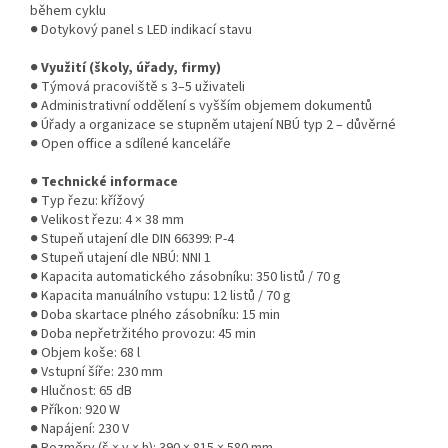
během cyklu
● Dotykový panel s LED indikací stavu
●
Využití (školy, úřady, firmy)
● Týmová pracoviště s 3–5 uživateli
● Administrativní oddělení s vyšším objemem dokumentů
● Úřady a organizace se stupněm utajení NBÚ typ 2 – důvěrné
● Open office a sdílené kanceláře
●
Technické informace
● Typ řezu: křížový
● Velikost řezu: 4 × 38 mm
● Stupeň utajení dle DIN 66399: P-4
● Stupeň utajení dle NBÚ: NNI 1
● Kapacita automatického zásobníku: 350 listů / 70 g
● Kapacita manuálního vstupu: 12 listů / 70 g
● Doba skartace plného zásobníku: 15 min
● Doba nepřetržitého provozu: 45 min
● Objem koše: 68 l
● Vstupní šíře: 230 mm
● Hlučnost: 65 dB
● Příkon: 920 W
● Napájení: 230 V