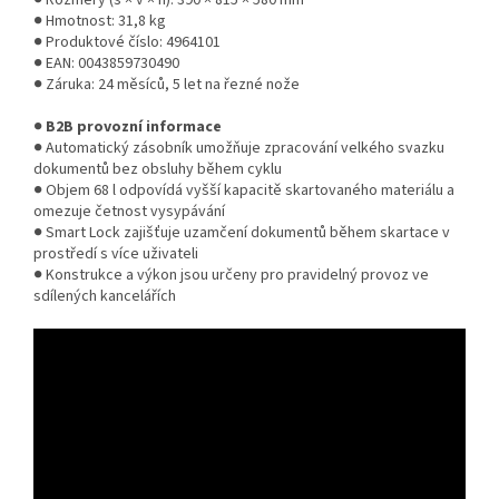
● Rozměry (š × v × h): 390 × 815 × 580 mm
● Hmotnost: 31,8 kg
● Produktové číslo: 4964101
● EAN: 0043859730490
● Záruka: 24 měsíců, 5 let na řezné nože
●
B2B provozní informace
● Automatický zásobník umožňuje zpracování velkého svazku
dokumentů bez obsluhy během cyklu
● Objem 68 l odpovídá vyšší kapacitě skartovaného materiálu a
omezuje četnost vysypávání
● Smart Lock zajišťuje uzamčení dokumentů během skartace v
prostředí s více uživateli
● Konstrukce a výkon jsou určeny pro pravidelný provoz ve
sdílených kancelářích