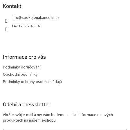
a
Kontakt
t
info
@
spokojenakancelar.cz
í
+420 737 207 892
Informace pro vás
Podmínky doručování
Obchodní podmínky
Podmínky ochrany osobních údajů
Odebírat newsletter
Vložte svůj e-mail a my vám budeme zasílat informace o nových
produktech na našem e-shopu.