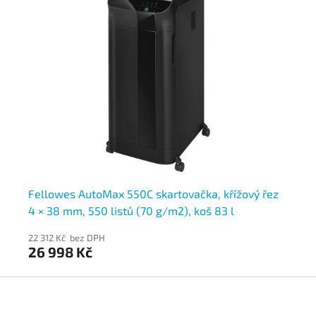
Fellowes AutoMax 550C skartovačka, křížový řez
EB
4 × 38 mm, 550 listů (70 g/m2), koš 83 l
li
22 312 Kč bez DPH
23 
26 998 Kč
27
Z
á
p