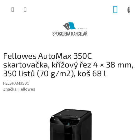
Přejít
NÁKUP
na
obsah
KOŠÍK
Fellowes AutoMax 350C
skartovačka, křížový řez 4 × 38 mm,
350 listů (70 g/m2), koš 68 l
FELSHAM350C
Značka:
Fellowes