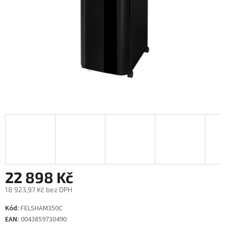
22 898 Kč
18 923,97 Kč bez DPH
Měrná
Kód:
FELSHAM350C
cena:
EAN:
0043859730490