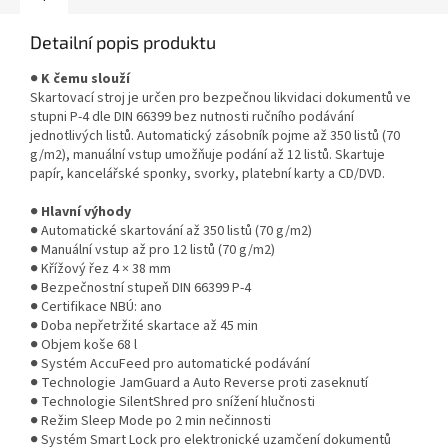
Detailní popis produktu
●
K čemu slouží
Skartovací stroj je určen pro bezpečnou likvidaci dokumentů ve
stupni P-4 dle DIN 66399 bez nutnosti ručního podávání
jednotlivých listů. Automatický zásobník pojme až 350 listů (70
g/m2), manuální vstup umožňuje podání až 12 listů. Skartuje
papír, kancelářské sponky, svorky, platební karty a CD/DVD.
●
Hlavní výhody
● Automatické skartování až 350 listů (70 g/m2)
● Manuální vstup až pro 12 listů (70 g/m2)
● Křížový řez 4 × 38 mm
● Bezpečnostní stupeň DIN 66399 P-4
● Certifikace NBÚ: ano
● Doba nepřetržité skartace až 45 min
● Objem koše 68 l
● Systém AccuFeed pro automatické podávání
● Technologie JamGuard a Auto Reverse proti zaseknutí
● Technologie SilentShred pro snížení hlučnosti
● Režim Sleep Mode po 2 min nečinnosti
● Systém Smart Lock pro elektronické uzamčení dokumentů