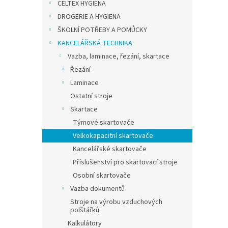
CELTEX HYGIENA
DROGERIE A HYGIENA
ŠKOLNÍ POTŘEBY A POMŮCKY
KANCELÁŘSKÁ TECHNIKA
Vazba, laminace, řezání, skartace
Řezání
Laminace
Ostatní stroje
Skartace
Týmové skartovače
Velkokapacitní skartovače
Kancelářské skartovače
Příslušenství pro skartovací stroje
Osobní skartovače
Vazba dokumentů
Stroje na výrobu vzduchových
polštářků
Kalkulátory