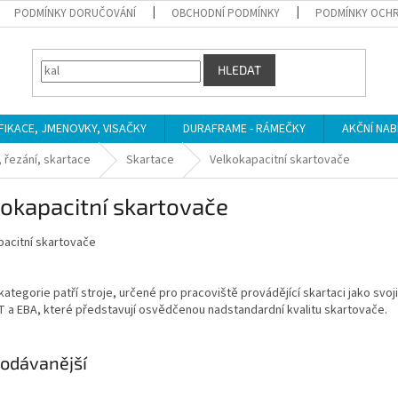
PODMÍNKY DORUČOVÁNÍ
OBCHODNÍ PODMÍNKY
PODMÍNKY OCHR
HLEDAT
IFIKACE, JMENOVKY, VISAČKY
DURAFRAME - RÁMEČKY
AKČNÍ NAB
 řezání, skartace
Skartace
Velkokapacitní skartovače
okapacitní skartovače
pacitní skartovače
kategorie patří stroje, určené pro pracoviště provádějící skartaci jako svoj
T a EBA, které představují osvědčenou nadstandardní kvalitu skartovače.
odávanější