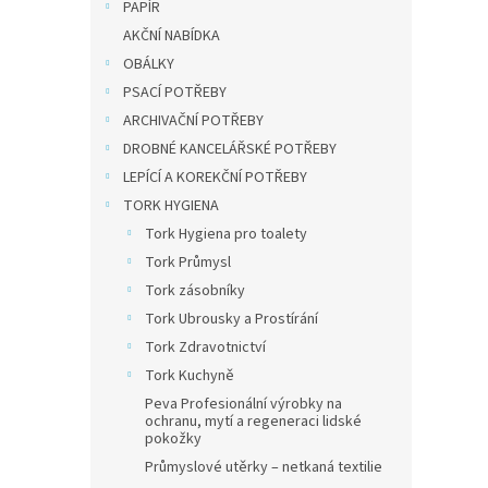
u
ů
PAPÍR
Skart
k
AKČNÍ NABÍDKA
× 12 
t
OBÁLKY
ů
PSACÍ POTŘEBY
ARCHIVAČNÍ POTŘEBY
32 965
DROBNÉ KANCELÁŘSKÉ POTŘEBY
39 
LEPÍCÍ A KOREKČNÍ POTŘEBY
Velkok
TORK HYGIENA
MC s 
Tork Hygiena pro toalety
pro ne
Tork Průmysl
kancel
Nabízí
Tork zásobníky
Tork Ubrousky a Prostírání
Tork Zdravotnictví
Tork Kuchyně
Peva Profesionální výrobky na
ochranu, mytí a regeneraci lidské
pokožky
Průmyslové utěrky – netkaná textilie