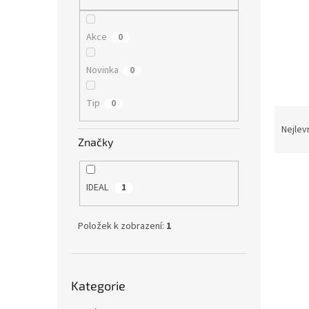
n
e
l
Akce
0
Novinka
0
Tip
0
Ř
a
Nejlev
Značky
z
e
V
n
ý
IDEAL
í
1
p
p
i
r
Položek k zobrazení:
1
s
o
p
d
r
u
Přeskočit
o
k
Kategorie
kategorie
d
t