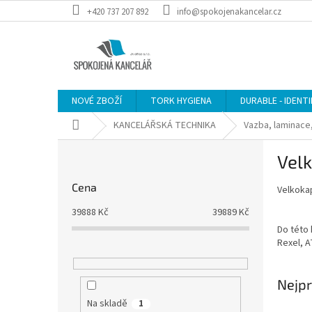
Přejít
+420 737 207 892
info@spokojenakancelar.cz
na
obsah
NOVÉ ZBOŽÍ
TORK HYGIENA
DURABLE - IDENT
Domů
KANCELÁŘSKÁ TECHNIKA
Vazba, laminace,
P
Velk
o
s
Cena
Velkoka
t
r
39888
Kč
39889
Kč
a
Do této 
n
Rexel, A
n
í
Nejpr
p
a
Na skladě
1