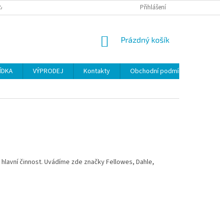
ANY OSOBNÍCH ÚDAJŮ
Přihlášení
NÁKUPNÍ
Prázdný košík
KOŠÍK
ÍDKA
VÝPRODEJ
Kontakty
Obchodní podmínky
i hlavní činnost. Uvádíme zde značky Fellowes, Dahle,