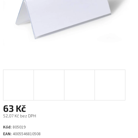
63 Kč
52,07 Kč bez DPH
Měrná
Kód:
805019
cena:
EAN:
4005546810508