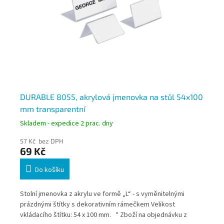
mm
DURABLE 8055, akrylová jmenovka na stůl 54x100
DU
mm transparentní
jm
Skladem - expedice 2 prac. dny
Skl
57 Kč bez DPH
73
69 Kč
8
Do košíku
vu *
Stolní jmenovka z akrylu ve formě „L“ - s vyměnitelnými
Sto
5
prázdnými štítky s dekorativním rámečkem Velikost
prá
vkládacího štítku: 54 x 100 mm. * Zboží na objednávku z
obj