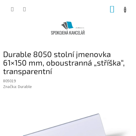
Přejít
NÁKUP
na
obsah
KOŠÍK
Durable 8050 stolní jmenovka
61×150 mm, oboustranná „stříška“,
transparentní
805019
Značka:
Durable