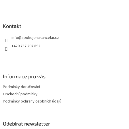
Německa doba dodání může být 5-7 pracovních dní
dní
Z
á
p
a
Kontakt
t
info
@
spokojenakancelar.cz
í
+420 737 207 892
Informace pro vás
Podmínky doručování
Obchodní podmínky
Podmínky ochrany osobních údajů
Odebírat newsletter