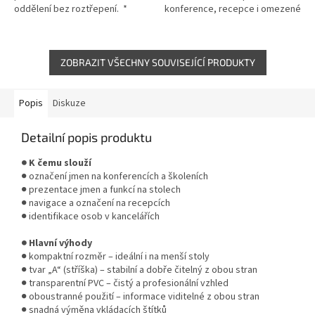
oddělení bez roztřepení. *
konference, recepce i omezené
Zboží na objednávku z
pracovní prostory. * Zboží na
Německa, doba dodání může
objednávku z Německa doba
být ...
dodání...
ZOBRAZIT VŠECHNY SOUVISEJÍCÍ PRODUKTY
Popis
Diskuze
Detailní popis produktu
● K čemu slouží
● označení jmen na konferencích a školeních
● prezentace jmen a funkcí na stolech
● navigace a označení na recepcích
● identifikace osob v kancelářích
● Hlavní výhody
● kompaktní rozměr – ideální i na menší stoly
● tvar „A“ (stříška) – stabilní a dobře čitelný z obou stran
● transparentní PVC – čistý a profesionální vzhled
● oboustranné použití – informace viditelné z obou stran
● snadná výměna vkládacích štítků