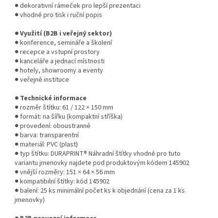
● dekorativní rámeček pro lepší prezentaci
● vhodné pro tisk i ruční popis
● Využití (B2B i veřejný sektor)
● konference, semináře a školení
● recepce a vstupní prostory
● kanceláře a jednací místnosti
● hotely, showroomy a eventy
● veřejné instituce
● Technické informace
● rozměr štítku: 61 / 122 × 150 mm
● formát: na šířku (kompaktní stříška)
● provedení: oboustranné
● barva: transparentní
● materiál: PVC (plast)
● typ štítku: DURAPRINT® Náhradní štítky vhodné pro tuto
variantu jmenovky najdete pod produktovým kódem 145902
● vnější rozměry: 151 × 64 × 56 mm
● kompatibilní štítky: kód 145902
● balení: 25 ks minimální počet ks k objednání (cena za 1 ks
jmenovky)