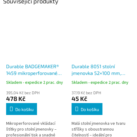
Související produkty
Durable BADGEMAKER®
Durable 8051 stolní
1459 mikroperforované
jmenovka 52×100 mm,
náhradní štítky 61×150
oboustranná „stříška“,
Skladem - expedice 2 prac. dny
Skladem - expedice 2 prac. dny
mm, 40 ks
transparentní
395,04 Kč bez DPH
37,19 Kč bez DPH
478 Kč
45 Kč
Do košíku
Do košíku
Mikroperforované vkládací
Malá stolní jmenovka ve tvaru
štítky pro stolní jmenovky –
stříšky s oboustrannou
profesionální tisk a snadné
čitelností – ideální pro