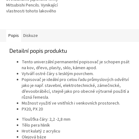
Mitsubishi Pencils. Vynikající
vlastnosti tohoto lakového
popisovače využijete na každý
typ materiálu s oděruvzdornou
schopností.
Popis
Diskuze
Detailní popis produktu
Tento univerzální permanentní popisovač je schopen psát
na kov, dřevo, plasty, sklo, kámen apod.
Vytváří ostré čáry s lesklým povrchem.
Popisovač je ideální pro celou řadu průmyslových odvětví
jako je např. stavební, elektrotechnické, zámečnické,
dřevoobráběcí, stejně jako pro obecné výtvarné použití a
různá řemesla.
Možnost využití ve vnitřních i venkovních prostorech.
PX20, PX 20
Tloušťka čáry: 2,2 -2,8 mm
Tělo pera hliník
Hrot kulatý z acrylicu
Olejová báze