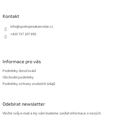
á
p
a
Kontakt
t
info
@
spokojenakancelar.cz
í
+420 737 207 892
Informace pro vás
Podmínky doručování
Obchodní podmínky
Podmínky ochrany osobních údajů
Odebírat newsletter
Vložte svůj e-mail a my vám budeme zasílat informace o nových