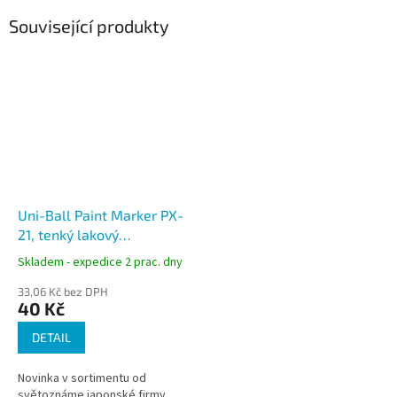
Související produkty
Uni-Ball Paint Marker PX-
21, tenký lakový
popisovač, stopa 0,8 - 1,2
Skladem - expedice 2 prac. dny
mm
33,06 Kč bez DPH
40 Kč
DETAIL
Novinka v sortimentu od
světoznáme japonské firmy