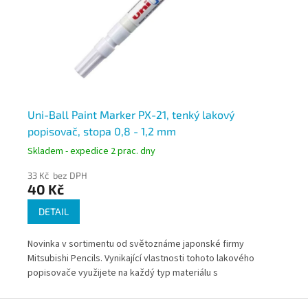
NI,
Uni-Ball Paint Marker PX-21, tenký lakový
Ak
popisovač, stopa 0,8 - 1,2 mm
UN
Skladem - expedice 2 prac. dny
Skl
33 Kč bez DPH
45
40 Kč
5
DETAIL
Novinka v sortimentu od světoznáme japonské firmy
em
"Ví
Mitsubishi Pencils. Vynikající vlastnosti tohoto lakového
pro
popisovače využijete na každý typ materiálu s
oděruvzdornou schopností.
Z