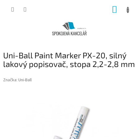
Přejít
NÁKUP
na
obsah
KOŠÍK
Uni-Ball Paint Marker PX-20, silný
lakový popisovač, stopa 2,2-2,8 mm
Značka:
Uni-Ball