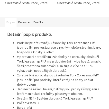
a nezávislé restaurace, které
a nezávislé restaurace, které
mají zásobníky
mají zásobníky
na ubrousky umístěné na stole
na ubrousky umístěné na stole
nebo na pultu. Náš...
nebo na pultu. Náš...
Popis
Diskuze
Značka
Detailní popis produktu
Podnikejte efektivněji. Zásobníky Tork Xpressnap Fit®
jsou ideální pro restaurace s rychlým občerstvením, bary,
hospody a kiosky s jídlem.
V porovnání s tradičními zásobníky na ubrousky obslouží
Tork Xpressnap Fit® mezi doplňováním více hostů, a navíc
šetří prostor na skladování a snižuje o více než 50 %
vyhazování nepoužitých ubrousků.
2vrstvé bílé ubrousky do zásobníku Tork Xpressnap Fit®
jsou ideální pro podniky, které chtějí na hosty udělat
dobrý dojem.
Jedinečné řešení balení, balíčky jsou pro vyšší hygienu a
lepší manipulaci chráněny plastovým obalem.
Systém N14 - Systém ubrousků Tork Xpressnap Fit ®
Počet vrstev 2
Barva bílá