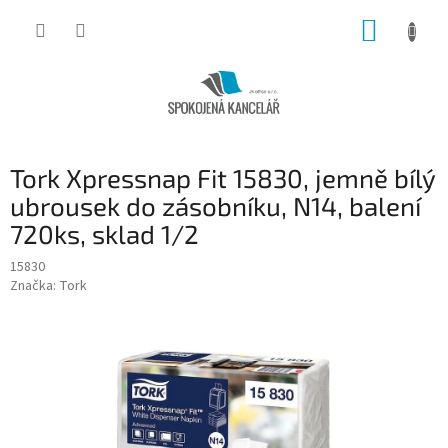
Přejít
NÁKUP
na
obsah
KOŠÍK
Tork Xpressnap Fit 15830, jemně bílý
ubrousek do zásobníku, N14, balení
720ks, sklad 1/2
15830
Značka:
Tork