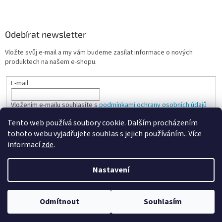
Odebírat newsletter
Vložte svůj e-mail a my vám budeme zasílat informace o nových
produktech na našem e-shopu.
E-mail
Vložením e-mailu souhlasíte s
podmínkami ochrany osobních údajů
Tento web používá soubory cookie. Dalším procházením
PŘIHLÁSIT SE
tohoto webu vyjadřujete souhlas s jejich používáním.. Více
informací
zde
.
Nastavení
Vytvořil Shoptet
Odmítnout
Souhlasím
Copyright 2026
Spokojená kancelář
. Všechna práva vyhrazena.