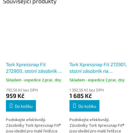
Související produkty
Tork Xpressnap Fit
Tork Xpressnap Fit 272901,
272900, stolní zásobník na
stolní zásobník na
ubrousky černý, N14
ubrousky černý, N14
Skladem - expedice 2 prac. dny
Skladem - expedice 2 prac. dny
792,56 Kč bez DPH
1 392,56 Kč bez DPH
959 Kč
1 685 Kč
Do košíku
Do košíku
Podnikejte efektivněji.
Podnikejte efektivněji.
Zásobníky Tork Xpressnap Fit®
Zásobníky Tork Xpressnap Fit®
jsou ideální pro malé řetězce
jsou ideální pro malé řetězce