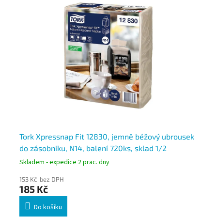
ek
Tork Xpressnap Fit 12830, jemně béžový ubrousek
To
do zásobníku, N14, balení 720ks, sklad 1/2
8x
Skladem - expedice 2 prac. dny
Skl
153 Kč bez DPH
1 8
185 Kč
2 
Do košíku