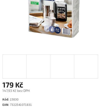
179 Kč
147,93 Kč bez DPH
Měrná
Kód:
15830
cena:
EAN:
7322541071831