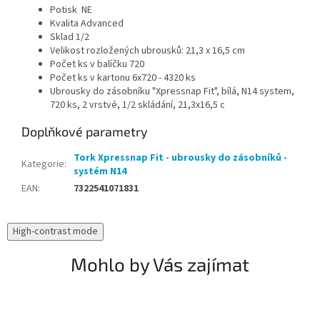
Potisk NE
Kvalita Advanced
Sklad 1/2
Velikost rozložených ubrousků: 21,3 x 16,5 cm
Počet ks v balíčku 720
Počet ks v kartonu 6x720 - 4320 ks
Ubrousky do zásobníku "Xpressnap Fit", bílá, N14 system,
720 ks, 2 vrstvé, 1/2 skládání, 21,3x16,5 c
Doplňkové parametry
Tork Xpressnap Fit - ubrousky do zásobníků -
Kategorie
:
systém N14
EAN
:
7322541071831
High-contrast mode
Mohlo by Vás zajímat