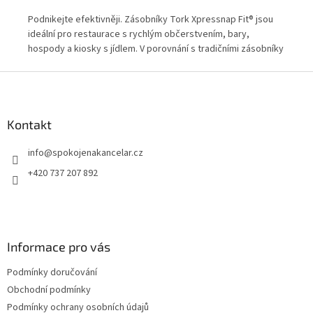
Podnikejte efektivněji. Zásobníky Tork Xpressnap Fit® jsou
Tor
ideální pro restaurace s rychlým občerstvením, bary,
ide
hospody a kiosky s jídlem. V porovnání s tradičními zásobníky
a k
na ubrousky obslouží Tork Xpressnap Fit® mezi doplňováním
Z
více hostů, a navíc šetří prostor na skladování a snižuje o více
á
než 50 % vyhazování nepoužitých ubrousků.
p
a
Kontakt
t
info
@
spokojenakancelar.cz
í
+420 737 207 892
Informace pro vás
Podmínky doručování
Obchodní podmínky
Podmínky ochrany osobních údajů