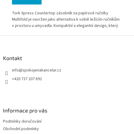
Tork Xpress Countertop zásobník na papírové ručníky
Mod
ou
Multifold je navržen jako alternativa k volně ležícím ručníkům
zap
v prostoru u umyvadla. Kompaktní a elegantní design, který
vytváří sofostikovaný dojem. Stylový díky vysoce lesklému
Z
povrchu. Je exkluzivní a skvěle se hodí do toalet a umýváren
á
ve fascinujícím stylu.
p
a
Kontakt
t
info
@
spokojenakancelar.cz
í
+420 737 207 892
Informace pro vás
Podmínky doručování
Obchodní podmínky