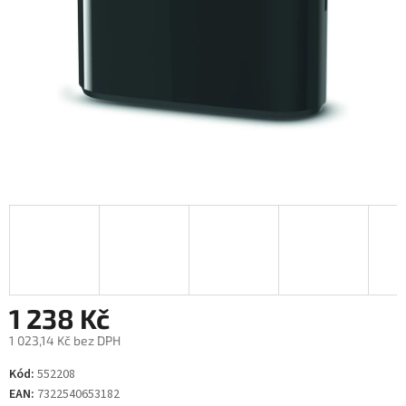
1 238 Kč
1 023,14 Kč bez DPH
Měrná
Kód:
552208
cena:
EAN:
7322540653182