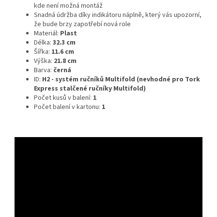
kde není možná montáž
Snadná údržba díky indikátoru náplně, který vás upozorní,
že bude brzy zapotřebí nová role
Materiál:
Plast
Délka:
32.3 cm
Šířka:
11.6 cm
Výška:
21.8 cm
Barva:
černá
ID:
H2 - systém ručníků Multifold (nevhodné pro Tork
Express stalčené ručníky Multifold)
Počet kusů v balení:
1
Počet balení v kartonu:
1