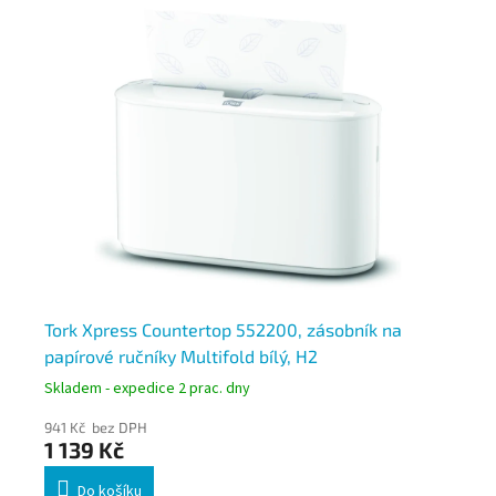
Tork Xpress Countertop 552200, zásobník na
To
papírové ručníky Multifold bílý, H2
zá
Skladem - expedice 2 prac. dny
Skl
941 Kč bez DPH
1 5
1 139 Kč
1 
Do košíku