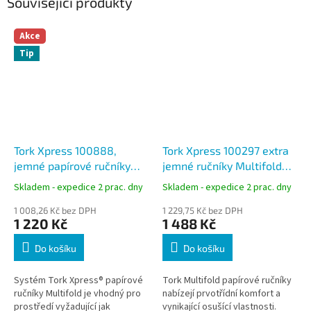
Související produkty
Akce
Tip
Tork Xpress 100888,
Tork Xpress 100297 extra
jemné papírové ručníky
jemné ručníky Multifold
Multifold Premium bílé,
Premium bílé, H2 - extra
Skladem - expedice 2 prac. dny
Skladem - expedice 2 prac. dny
H2 - náhrada 100288
velký útržek
1 008,26 Kč bez DPH
1 229,75 Kč bez DPH
1 220 Kč
1 488 Kč
Do košíku
Do košíku
Systém Tork Xpress® papírové
Tork Multifold papírové ručníky
ručníky Multifold je vhodný pro
nabízejí prvotřídní komfort a
prostředí vyžadující jak
vynikající osušící vlastnosti.