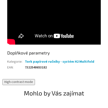
Doplňkové parametry
Kategorie
:
Tork papírové ručníky - systém H2 Multifold
EAN
:
7322540653182
High-contrast mode
Mohlo by Vás zajímat