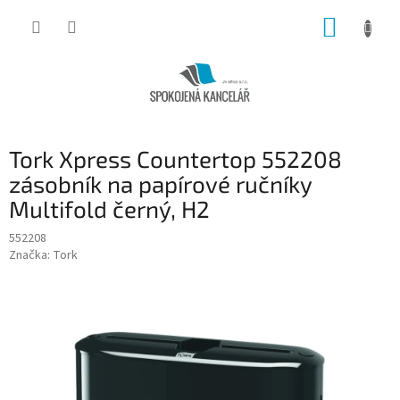
Přejít
NÁKUP
na
obsah
KOŠÍK
Tork Xpress Countertop 552208
zásobník na papírové ručníky
Multifold černý, H2
552208
Značka:
Tork