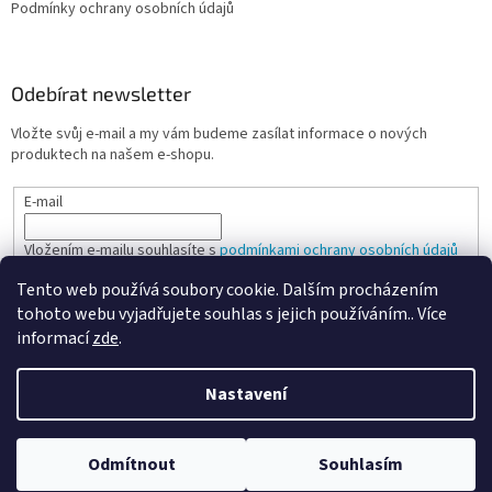
Podmínky ochrany osobních údajů
Odebírat newsletter
Vložte svůj e-mail a my vám budeme zasílat informace o nových
produktech na našem e-shopu.
E-mail
Vložením e-mailu souhlasíte s
podmínkami ochrany osobních údajů
Tento web používá soubory cookie. Dalším procházením
PŘIHLÁSIT SE
tohoto webu vyjadřujete souhlas s jejich používáním.. Více
informací
zde
.
Nastavení
Vytvořil Shoptet
Odmítnout
Souhlasím
Copyright 2026
Spokojená kancelář
. Všechna práva vyhrazena.