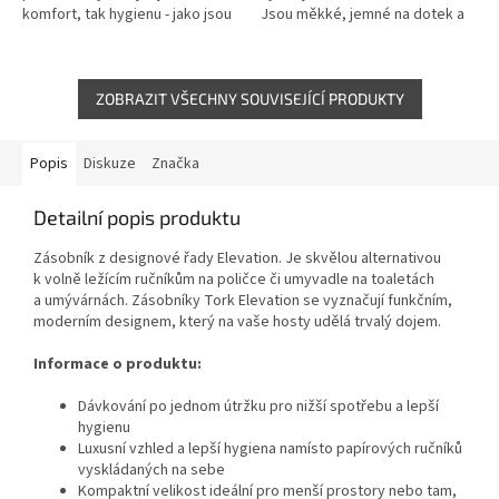
komfort, tak hygienu - jako jsou
Jsou měkké, jemné na dotek a
restaurace, kanceláře a
navozují pocit luxusu, díky
zdravotnická zařízení. Objevte...
čemuž zanechají u vašich...
ZOBRAZIT VŠECHNY SOUVISEJÍCÍ PRODUKTY
Popis
Diskuze
Značka
Detailní popis produktu
Zásobník z designové řady Elevation. Je skvělou alternativou
k volně ležícím ručníkům na poličce či umyvadle na toaletách
a umývárnách. Zásobníky Tork Elevation se vyznačují funkčním,
moderním designem, který na vaše hosty udělá trvalý dojem.
Informace o produktu:
Dávkování po jednom útržku pro nižší spotřebu a lepší
hygienu
Luxusní vzhled a lepší hygiena namísto papírových ručníků
vyskládaných na sebe
Kompaktní velikost ideální pro menší prostory nebo tam,