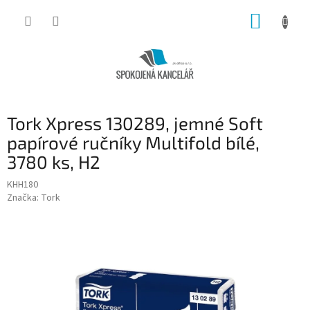
Přejít
NÁKUP
na
obsah
KOŠÍK
Tork Xpress 130289, jemné Soft
papírové ručníky Multifold bílé,
3780 ks, H2
KHH180
Značka:
Tork