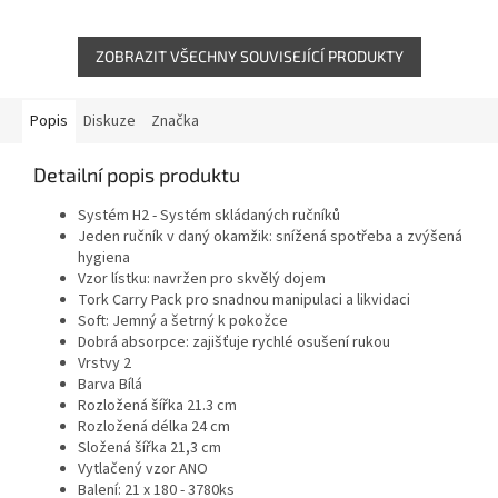
kanceláře a zdravotnická
kanceláře a zdravotnická
zařízení.
zařízení.
ZOBRAZIT VŠECHNY SOUVISEJÍCÍ PRODUKTY
Popis
Diskuze
Značka
Detailní popis produktu
Systém H2 - Systém skládaných ručníků
Jeden ručník v daný okamžik: snížená spotřeba a zvýšená
hygiena
Vzor lístku: navržen pro skvělý dojem
Tork Carry Pack pro snadnou manipulaci a likvidaci
Soft: Jemný a šetrný k pokožce
Dobrá absorpce: zajišťuje rychlé osušení rukou
Vrstvy 2
Barva Bílá
Rozložená šířka 21.3 cm
Rozložená délka 24 cm
Složená šířka 21,3 cm
Vytlačený vzor ANO
Balení: 21 x 180 - 3780ks