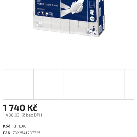
1 740 Kč
1 438,02 Kč bez DPH
Měrná
Kód:
KHH180
cena:
EAN:
7322541237725