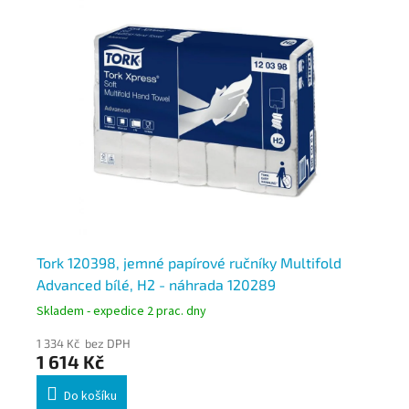
T
Tork 120398, jemné papírové ručníky Multifold
To
Advanced bílé, H2 - náhrada 120289
Mu
Skladem - expedice 2 prac. dny
Skl
1 334 Kč bez DPH
1 5
1 614 Kč
1 
Do košíku