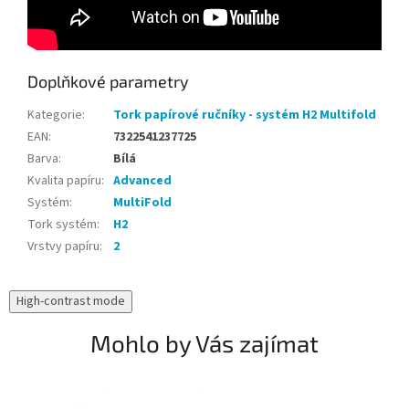
Doplňkové parametry
Kategorie
:
Tork papírové ručníky - systém H2 Multifold
EAN
:
7322541237725
Barva
:
Bílá
Kvalita papíru
:
Advanced
Systém
:
MultiFold
Tork systém
:
H2
Vrstvy papíru
:
2
High-contrast mode
Mohlo by Vás zajímat
N