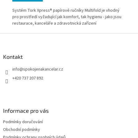
Systém Tork Xpress® papírové ručníky Multifold je vhodný
Sys
ou
pro prostředí vyžadující jak komfort, tak hygienu - jako jsou
pro
ové
restaurace, kanceláře a zdravotnická zařízení
res
Z
á
ží
p
a
Kontakt
t
info
@
spokojenakancelar.cz
í
+420 737 207 892
Informace pro vás
Podmínky doručování
Obchodní podmínky
Podmínky ochrany osobních údajů