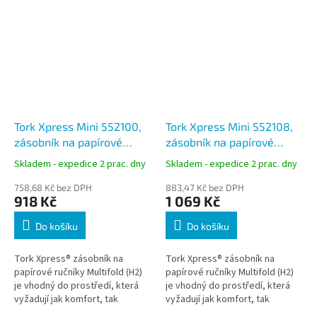
Tork Xpress Mini 552100,
Tork Xpress Mini 552108,
zásobník na papírové
zásobník na papírové
ručníky Multifold, H2
ručníky Multifold černý, H2
Skladem - expedice 2 prac. dny
Skladem - expedice 2 prac. dny
758,68 Kč bez DPH
883,47 Kč bez DPH
918 Kč
1 069 Kč
Do košíku
Do košíku
Tork Xpress® zásobník na
Tork Xpress® zásobník na
papírové ručníky Multifold (H2)
papírové ručníky Multifold (H2)
je vhodný do prostředí, která
je vhodný do prostředí, která
vyžadují jak komfort, tak
vyžadují jak komfort, tak
hygienu - jako jsou HoReCa,
hygienu - jako jsou HoReCa,