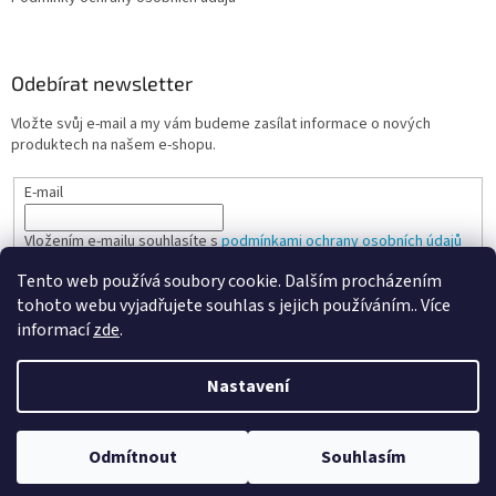
Odebírat newsletter
Vložte svůj e-mail a my vám budeme zasílat informace o nových
produktech na našem e-shopu.
E-mail
Vložením e-mailu souhlasíte s
podmínkami ochrany osobních údajů
Tento web používá soubory cookie. Dalším procházením
PŘIHLÁSIT SE
tohoto webu vyjadřujete souhlas s jejich používáním.. Více
informací
zde
.
Nastavení
Vytvořil Shoptet
Odmítnout
Souhlasím
Copyright 2026
Spokojená kancelář
. Všechna práva vyhrazena.