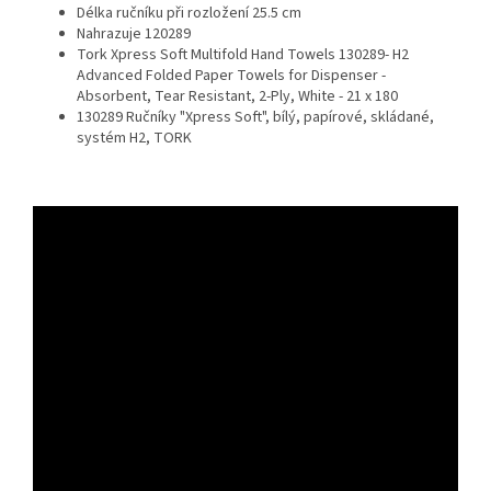
Délka ručníku při rozložení 25.5 cm
Nahrazuje 120289
Tork Xpress Soft Multifold Hand Towels 130289- H2
Advanced Folded Paper Towels for Dispenser -
Absorbent, Tear Resistant, 2-Ply, White - 21 x 180
130289 Ručníky "Xpress Soft", bílý, papírové, skládané,
systém H2, TORK