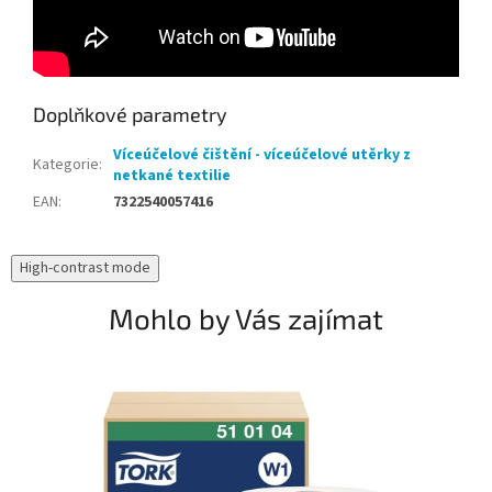
Doplňkové parametry
Víceúčelové čištění - víceúčelové utěrky z
Kategorie
:
netkané textilie
EAN
:
7322540057416
High-contrast mode
Mohlo by Vás zajímat