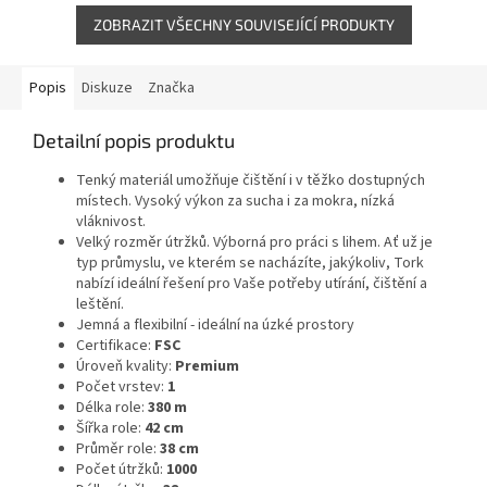
ZOBRAZIT VŠECHNY SOUVISEJÍCÍ PRODUKTY
Popis
Diskuze
Značka
Detailní popis produktu
Tenký materiál umožňuje čištění i v těžko dostupných
místech. Vysoký výkon za sucha i za mokra, nízká
vláknivost.
Velký rozměr útržků. Výborná pro práci s lihem. Ať už je
typ průmyslu, ve kterém se nacházíte, jakýkoliv, Tork
nabízí ideální řešení pro Vaše potřeby utírání, čištění a
leštění.
Jemná a flexibilní - ideální na úzké prostory
Certifikace:
FSC
Úroveň kvality:
Premium
Počet vrstev:
1
Délka role:
380 m
Šířka role:
42 cm
Průměr role:
38 cm
Počet útržků:
1000