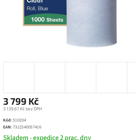
3 799 Kč
3 139,67 Kč bez DPH
Měrná
Kód:
510204
cena:
EAN:
7322540057416
Skladem - expedice 2 prac. dny