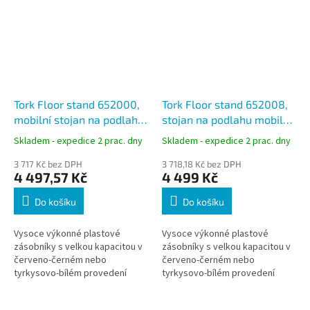
Tork Floor stand 652000,
Tork Floor stand 652008,
mobilní stojan na podlahu,
stojan na podlahu mobilní,
bílá/tyrkysová, W1
červená/černá, W1
Skladem - expedice 2 prac. dny
Skladem - expedice 2 prac. dny
3 717 Kč bez DPH
3 718,18 Kč bez DPH
4 497,57 Kč
4 499 Kč
Do košíku
Do košíku
Vysoce výkonné plastové
Vysoce výkonné plastové
zásobníky s velkou kapacitou v
zásobníky s velkou kapacitou v
červeno-černém nebo
červeno-černém nebo
tyrkysovo-bílém provedení
tyrkysovo-bílém provedení