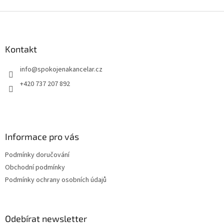
pře
Z
á
p
a
Kontakt
t
info
@
spokojenakancelar.cz
í
+420 737 207 892
Informace pro vás
Podmínky doručování
Obchodní podmínky
Podmínky ochrany osobních údajů
Odebírat newsletter