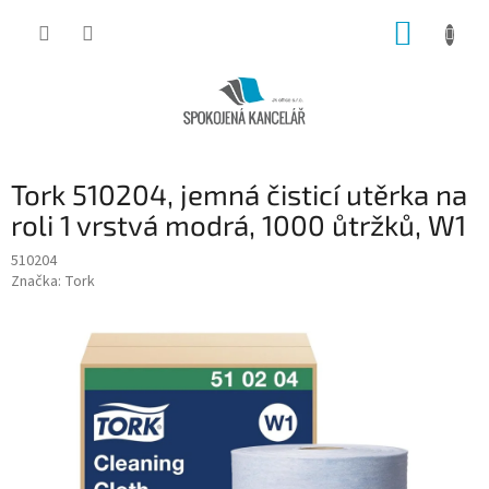
Přejít
NÁKUP
na
obsah
KOŠÍK
Tork 510204, jemná čisticí utěrka na
roli 1 vrstvá modrá, 1000 ůtržků, W1
510204
Značka:
Tork