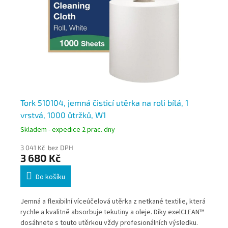
Tork 510104, jemná čisticí utěrka na roli bílá, 1
To
vrstvá, 1000 ůtržků, W1
vr
Skladem - expedice 2 prac. dny
Skl
3 041 Kč bez DPH
92
3 680 Kč
1 
Do košíku
né
Jemná a flexibilní víceúčelová utěrka z netkané textilie, která
Tat
. Je
rychle a kvalitně absorbuje tekutiny a oleje. Díky exelCLEAN™
tex
ými
dosáhnete s touto utěrkou vždy profesionálních výsledku.
nav