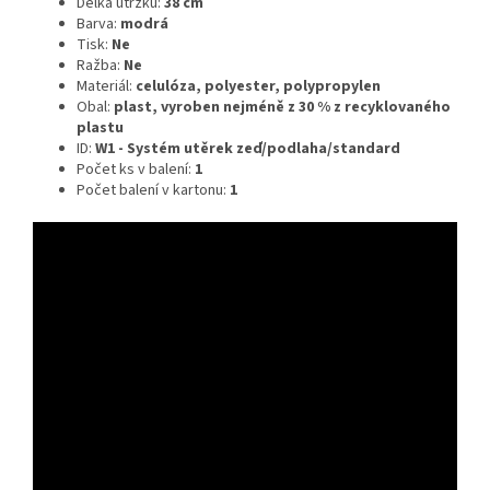
Délka útržku:
38 cm
Barva:
modrá
Tisk:
Ne
Ražba:
Ne
Materiál:
celulóza, polyester, polypropylen
Obal:
plast, vyroben nejméně z 30 % z recyklovaného
plastu
ID:
W1 - Systém utěrek zeď/podlaha/standard
Počet ks v balení:
1
Počet balení v kartonu:
1