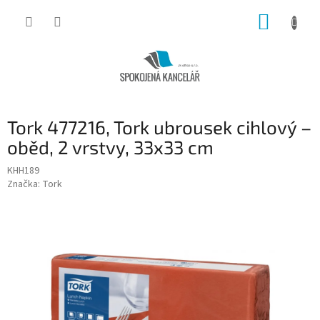
Přejít
NÁKUP
na
obsah
KOŠÍK
Tork 477216, Tork ubrousek cihlový –
oběd, 2 vrstvy, 33x33 cm
KHH189
Značka:
Tork