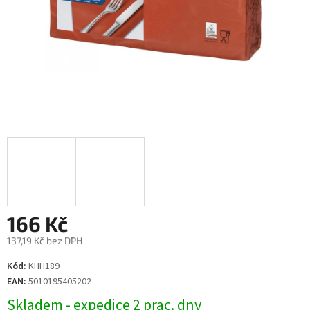
166 Kč
137,19 Kč bez DPH
Měrná
Kód:
KHH189
cena:
EAN:
5010195405202
Skladem - expedice 2 prac. dny