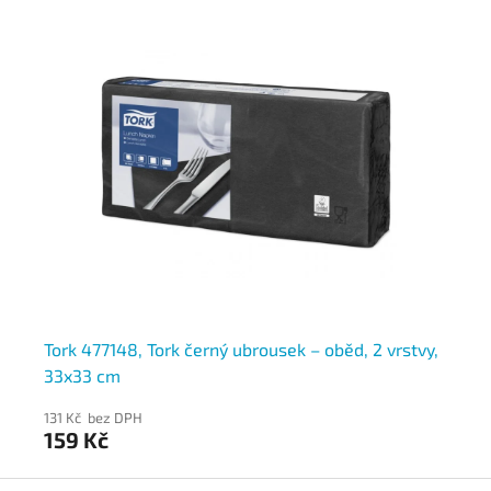
Tork 477148, Tork černý ubrousek – oběd, 2 vrstvy,
To
33x33 cm
39
131 Kč bez DPH
128
159 Kč
15
Z