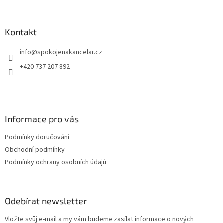
á
p
a
Kontakt
t
info
@
spokojenakancelar.cz
í
+420 737 207 892
Informace pro vás
Podmínky doručování
Obchodní podmínky
Podmínky ochrany osobních údajů
Odebírat newsletter
Vložte svůj e-mail a my vám budeme zasílat informace o nových