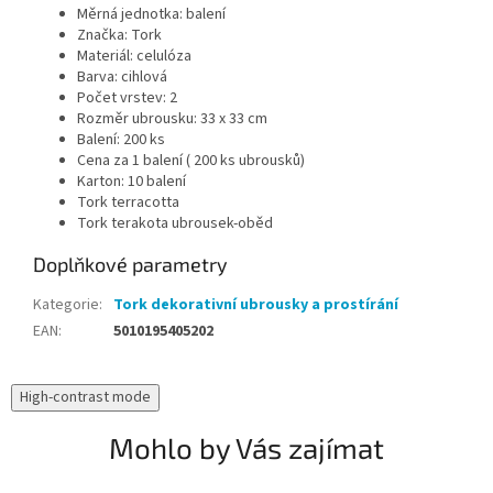
Měrná jednotka: balení
Značka: Tork
Materiál: celulóza
Barva: cihlová
Počet vrstev: 2
Rozměr ubrousku: 33 x 33 cm
Balení: 200 ks
Cena za 1 balení ( 200 ks ubrousků)
Karton: 10 balení
Tork terracotta
Tork terakota ubrousek-oběd
Doplňkové parametry
Kategorie
:
Tork dekorativní ubrousky a prostírání
EAN
:
5010195405202
High-contrast mode
Mohlo by Vás zajímat