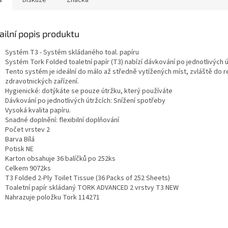
s
Diskuze
Značka
ailní popis produktu
Systém
T3 - Systém skládaného toal. papíru
Systém Tork Folded toaletní papír (T3) nabízí dávkování po jednotlivých ú
Tento systém je ideální do málo až středně vytížených míst, zvláště do r
zdravotnických zařízení.
Hygienické: dotýkáte se pouze útržku, který používáte
Dávkování po jednotlivých útržcích: Snížení spotřeby
Vysoká kvalita papíru.
Snadné doplnění: flexibilní doplňování
Počet vrstev
2
Barva
Bílá
Potisk
NE
Karton obsahuje 36 balíčků po 252ks
Celkem 9072ks
T3 Folded 2-Ply Toilet Tissue (36 Packs of 252 Sheets)
Toaletní papír skládaný TORK ADVANCED 2 vrstvy T3 NEW
Nahrazuje položku Tork 114271