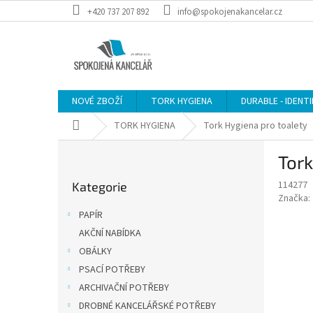
Přejít
+420 737 207 892
info@spokojenakancelar.cz
na
obsah
NOVÉ ZBOŽÍ
TORK HYGIENA
DURABLE - IDENT
Domů
TORK HYGIENA
Tork Hygiena pro toalety
P
Tork
o
Přeskočit
s
114277
Kategorie
kategorie
t
Značka:
r
PAPÍR
a
AKČNÍ NABÍDKA
n
OBÁLKY
n
í
PSACÍ POTŘEBY
p
ARCHIVAČNÍ POTŘEBY
a
DROBNÉ KANCELÁŘSKÉ POTŘEBY