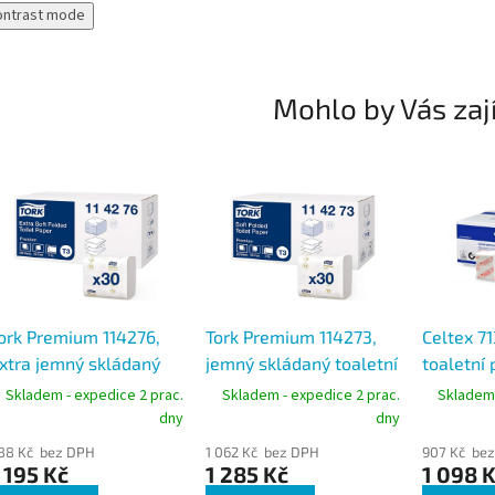
ontrast mode
Mohlo by Vás zaj
ork Premium 114276,
Tork Premium 114273,
Celtex 7
xtra jemný skládaný
jemný skládaný toaletní
toaletní 
oaletní papír 2vrstvý
papír 2vrstvý bílý, 7560
2vrstvý b
Skladem - expedice 2 prac.
Skladem - expedice 2 prac.
Skladem 
ílý, 7560 ks, T3
ks, T3
dny
dny
88 Kč bez DPH
1 062 Kč bez DPH
907 Kč be
 195 Kč
1 285 Kč
1 098 