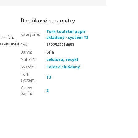
Doplňkové parametry
Tork toaletní papír
Kategorie
:
tržcích.
skládaný - systém T3
estaurací a
EAN
:
7322542214053
Barva
:
Bílá
Materiál
:
celuloza, recykl
Systém
:
Folded skládaný
Tork
T3
systém
:
Vrstvy
2
papíru
: