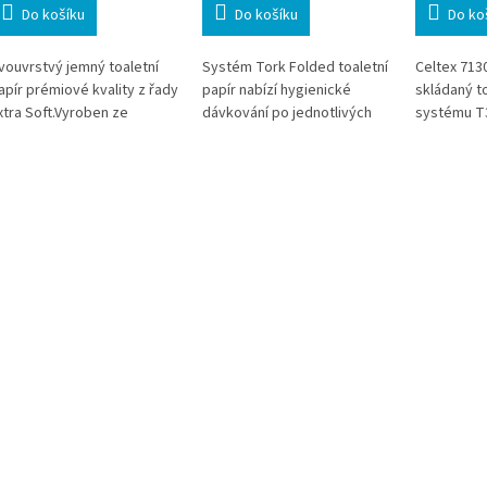
Do košíku
Do košíku
Do ko
vouvrstvý jemný toaletní
Systém Tork Folded toaletní
Celtex 7130
apír prémiové kvality z řady
papír nabízí hygienické
skládaný to
xtra Soft.Vyroben ze
dávkování po jednotlivých
systému T3
toprocentní celulózy .
útržcích, které omezuje
Dvouvrstvé
plýtvání a snižuje náklady na
nabízí pří
údržbu.
dobrou sav
dávkování 
útržcích. P
000 kusů je
kanceláře, 
zdravotnick
provozy s 
denním pr