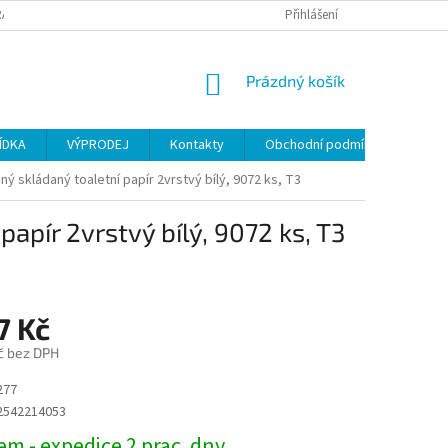
ANY OSOBNÍCH ÚDAJŮ
Přihlášení
NÁKUPNÍ
Prázdný košík
KOŠÍK
ÍDKA
VÝPRODEJ
Kontakty
Obchodní podmínky
ný skládaný toaletní papír 2vrstvý bílý, 9072 ks, T3
papír 2vrstvý bílý, 9072 ks, T3
7 Kč
č bez DPH
277
2542214053
m - expedice 2 prac. dny