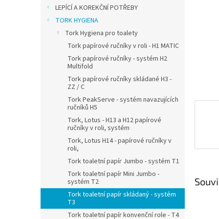
n
LEPÍCÍ A KOREKČNÍ POTŘEBY
e
TORK HYGIENA
l
Tork Hygiena pro toalety
Tork papírové ručníky v roli - H1 MATIC
Tork papírové ručníky - systém H2
Multifold
Tork papírové ručníky skládané H3 -
ZZ / C
Tork PeakServe - systém navazujících
ručníků H5
Tork, Lotus - H13 a H12 papírové
ručníky v roli, systém
Tork, Lotus H14 - papírové ručníky v
roli,
Tork toaletní papír Jumbo - systém T1
Tork toaletní papír Mini Jumbo -
Souvi
systém T2
Tork toaletní papír skládaný - systém
T3
Tork toaletní papír konvenční role - T4