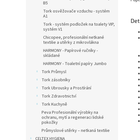
Popi
B5
Tork osvěžovače vzduchu - systém
A1
Det
Tork - systém podložek na toalety VIP,
systém V1
Chicopee, profesionální netkané
textilie a utěrky z mikrovlákna
HARMONY - Papírové ručníky -
skládané
HARMONY - Toaletní papíry Jumbo
Tork Průmysl
Tork zásobníky
Tork Ubrousky a Prostírání
Tork Zdravotnictví
Tork Kuchyně
Peva Profesionální výrobky na
ochranu, mytí a regeneraci lidské
pokožky
Průmyslové utěrky – netkaná textilie
CELTEX HYGIENA