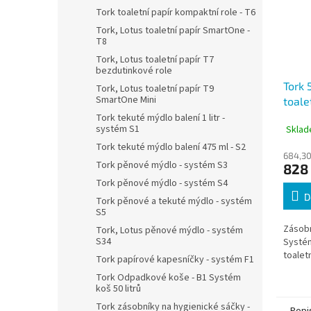
Tork toaletní papír kompaktní role - T6
Tork, Lotus toaletní papír SmartOne -
T8
Tork, Lotus toaletní papír T7
bezdutinkové role
Tork 
Tork, Lotus toaletní papír T9
SmartOne Mini
toale
syst
Tork tekuté mýdlo balení 1 litr -
systém S1
Sklad
Tork tekuté mýdlo balení 475 ml - S2
684,30
Tork pěnové mýdlo - systém S3
828
Tork pěnové mýdlo - systém S4
D
Tork pěnové a tekuté mýdlo - systém
S5
Zásobn
Tork, Lotus pěnové mýdlo - systém
S34
Systém
toalet
Tork papírové kapesníčky - systém F1
Tork Odpadkové koše - B1 Systém
koš 50 litrů
Tork zásobníky na hygienické sáčky -