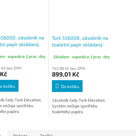
556000, zásobník na
Tork 556008, zásobník na
tní papír skládaný,
toaletní papír skládaný
ém T3
černý, systém T3
em - expedice 2 prac. dny
Skladem - expedice 2 prac. dny
 Kč bez DPH
742,98 Kč bez DPH
 Kč
899,01 Kč
o košíku
Do košíku
ík řady Tork Elevation.
Zásobník řady Tork Elevation.
 snižuje spotřebu
Systém snižuje spotřebu
ního papíru.
toaletního papíru.