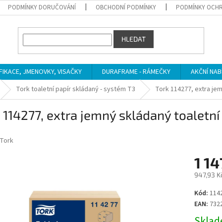
PODMÍNKY DORUČOVÁNÍ
OBCHODNÍ PODMÍNKY
PODMÍNKY OCHR
HLEDAT
IFIKACE, JMENOVKY, VISAČKY
DURAFRAME - RÁMEČKY
AKČNÍ NAB
Tork toaletní papír skládaný - systém T3
Tork 114277, extra jem
 114277, extra jemný skládaný toaletní 
Tork
1 14
947,93 K
Měrná
Kód:
114
cena:
EAN:
732
Sklade