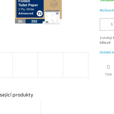
Možnosti
2 vrstvý 
bělostí
Detailní 
TISK
sející produkty