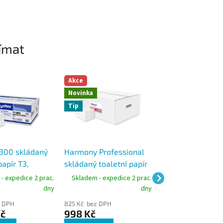
ímat
Akce
Novinka
Tip
1300 skládaný
Harmony Professional
Tork 556000, zá
papír T3,
skládaný toaletní papír
na toaletní papír
ílý, 9000 ks
T3 2vrstvý, bílý, 10000
skládaný, systé
- expedice 2 prac.
Skladem - expedice 2 prac.
Skladem - expedic
ks
dny
dny
z DPH
825 Kč bez DPH
684 Kč bez DPH
Kč
998 Kč
828 Kč