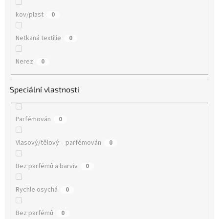
kov/plast
0
Netkaná textilie
0
Nerez
0
Speciální vlastnosti
Parfémován
0
Vlasový/tělový – parfémován
0
Bez parfémů a barviv
0
Rychle osychá
0
Bez parfémů
0