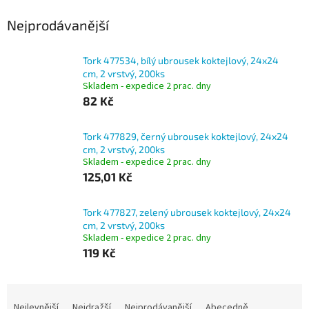
regeneraci lidské
pokožky
Nejprodávanější
Tork 477534, bílý ubrousek koktejlový, 24x24
cm, 2 vrstvý, 200ks
Skladem - expedice 2 prac. dny
82 Kč
Tork 477829, černý ubrousek koktejlový, 24x24
cm, 2 vrstvý, 200ks
Skladem - expedice 2 prac. dny
125,01 Kč
Tork 477827, zelený ubrousek koktejlový, 24x24
cm, 2 vrstvý, 200ks
Skladem - expedice 2 prac. dny
119 Kč
Ř
a
Nejlevnější
Nejdražší
Nejprodávanější
Abecedně