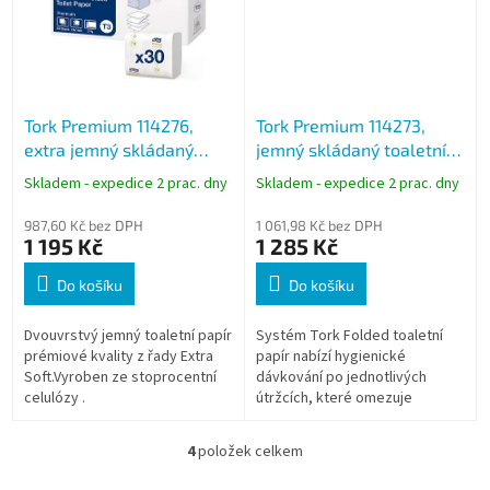
Tork Premium 114276,
Tork Premium 114273,
extra jemný skládaný
jemný skládaný toaletní
toaletní papír 2vrstvý bílý,
papír 2vrstvý bílý, 7560 ks,
Skladem - expedice 2 prac. dny
Skladem - expedice 2 prac. dny
7560 ks, T3
T3
987,60 Kč bez DPH
1 061,98 Kč bez DPH
1 195 Kč
1 285 Kč
Do košíku
Do košíku
Dvouvrstvý jemný toaletní papír
Systém Tork Folded toaletní
prémiové kvality z řady Extra
papír nabízí hygienické
Soft.Vyroben ze stoprocentní
dávkování po jednotlivých
celulózy .
útržcích, které omezuje
plýtvání a snižuje náklady na
údržbu.
4
položek celkem
O
v