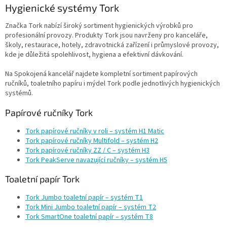
l
Hygienické systémy Tork
á
d
Značka Tork nabízí široký sortiment hygienických výrobků pro
a
profesionální provozy. Produkty Tork jsou navrženy pro kanceláře,
c
školy, restaurace, hotely, zdravotnická zařízení i průmyslové provozy,
í
kde je důležitá spolehlivost, hygiena a efektivní dávkování.
p
r
Na Spokojená kancelář najdete kompletní sortiment papírových
v
ručníků, toaletního papíru i mýdel Tork podle jednotlivých hygienických
k
systémů.
y
v
Papírové ručníky Tork
ý
p
Tork papírové ručníky v roli – systém H1 Matic
i
Tork papírové ručníky Multifold – systém H2
s
Tork papírové ručníky ZZ / C – systém H3
u
Tork PeakServe navazující ručníky – systém H5
Toaletní papír Tork
Tork Jumbo toaletní papír – systém T1
Tork Mini Jumbo toaletní papír – systém T2
Tork SmartOne toaletní papír – systém T8