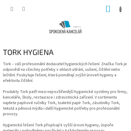
Přejít
NÁKUP
na
obsah
KOŠÍK
TORK HYGIENA
Tork – váš profesionální dodavatel hygienických řešení. Značka Tork je
odpovědí na všechny potřeby v oblasti utírání, sušení, čištění nebo
leštění. Poskytuje řešení, která pomáhají zvýšit úroveň hygieny a
efektivitu čištění.
Produkty Tork patří mezi nejrozšířenější hygienické systémy pro firmy,
kanceláře, školy, restaurace i zdravotnická zařízení. V sortimentu
najdete papírové ručníky Tork, toaletní papír Tork, zásobníky Tork,
tekutá a pěnová mýdla i další hygienické potřeby pro profesionální
provozy.
Hygienická řešení Tork přispívají k vyšší úrovni hygieny, úspoře
materiálu i pohodlnému používání v každodenním provozu.