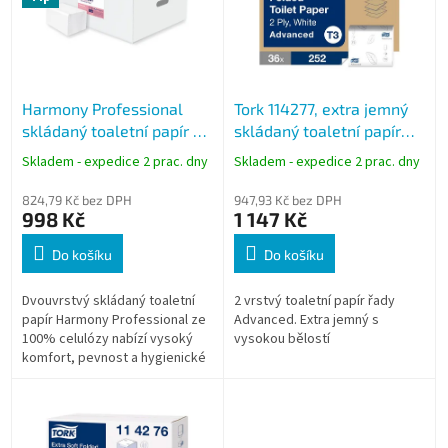
i
s
p
r
o
Harmony Professional
Tork 114277, extra jemný
d
skládaný toaletní papír T3
skládaný toaletní papír
u
2vrstvý, bílý, 10000 ks
2vrstvý bílý, 9072 ks, T3
k
Skladem - expedice 2 prac. dny
Skladem - expedice 2 prac. dny
t
ů
824,79 Kč bez DPH
947,93 Kč bez DPH
998 Kč
1 147 Kč
Do košíku
Do košíku
Dvouvrstvý skládaný toaletní
2 vrstvý toaletní papír řady
papír Harmony Professional ze
Advanced. Extra jemný s
100% celulózy nabízí vysoký
vysokou bělostí
komfort, pevnost a hygienické
dávkování po jednotlivých
útržcích. Díky kompatibilitě se...