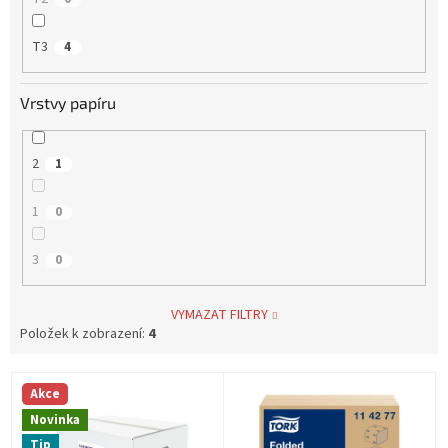
T3
4
Vrstvy papíru
2
1
1
0
3
0
VYMAZAT FILTRY
Položek k zobrazení:
4
V
Akce
ý
Novinka
p
Tip