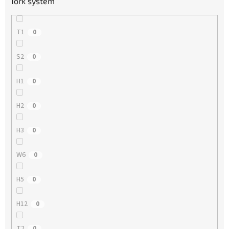
Tork systém
T1
0
S2
0
H1
0
H2
0
H3
0
W6
0
H5
0
H12
0
T2
0