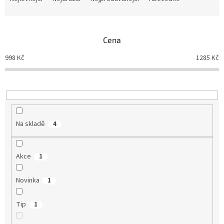
z
e
n
Cena
í
p
998
Kč
1285
Kč
r
o
d
u
k
t
Na skladě
4
ů
Akce
1
Novinka
1
Tip
1