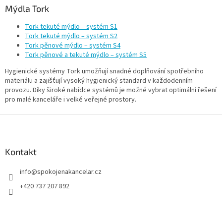
Mýdla Tork
Tork tekuté mýdlo – systém S1
Tork tekuté mýdlo – systém S2
Tork pěnové mýdlo – systém S4
Tork pěnové a tekuté mýdlo – systém S5
Hygienické systémy Tork umožňují snadné doplňování spotřebního
materiálu a zajišťují vysoký hygienický standard v každodenním
provozu. Díky široké nabídce systémů je možné vybrat optimální řešení
pro malé kanceláře i velké veřejné prostory.
Z
á
p
a
Kontakt
t
info
@
spokojenakancelar.cz
í
+420 737 207 892