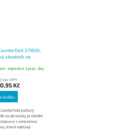
Counterfold 271600,
vý zásobník na
sky, N1
em - expedice 2 prac. dny
Kč bez DPH
0,95 Kč
o košíku
ounterfold pultový
ík na ubrousky je ideální
estaurace s omezenou
ou, které nabízejí