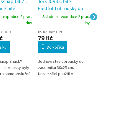
essnap 13671,
Tork 10933, bílé
Tork Xpressnap 
né bílé
Fastfold ubrousky do
bílé ubrousky N1
 se vzorem
zásobníku N2
balení 1125 ks, s
- expedice 2 prac.
Skladem - expedice 2 prac.
Skladem - expedic
0, karton
dny
dny
, sklad 1/4
ez DPH
65 Kč bez DPH
170 Kč bez DPH
č
79 Kč
206 Kč
šíku
Do košíku
Do košíku
ssnap Snack®
Jednovrstvé ubrousky do
Tork Xpressnap Sna
na ubrousky byly
zásobníku 30x25 cm.
zásobníky na ubrous
pro samoobslužné
Univerzální použití v
navrženy pro samoo
 ve kterých stačí
restauracích, kavárnách,
restaurace, ve který
enší velikosti.
barech a hotelích.
ubrousky menší velik