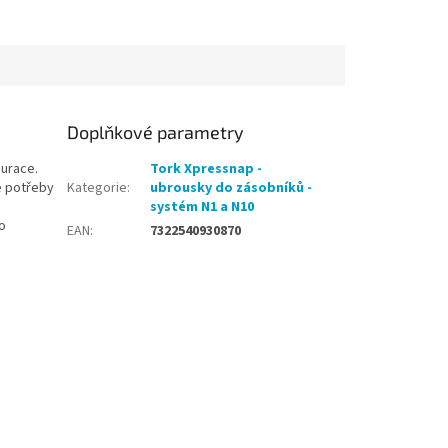
Doplňkové parametry
aurace.
Tork Xpressnap -
é potřeby
Kategorie
:
ubrousky do zásobníků -
systém N1 a N10
o
EAN
:
7322540930870