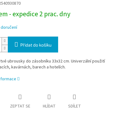
2540930870
m - expedice 2 prac. dny
 doručení
Přidat do košíku
vé ubrousky do zásobníku 33x32 cm. Univerzální použití
acích, kavárnách, barech a hotelích.
informace
ZEPTAT SE
HLÍDAT
SDÍLET