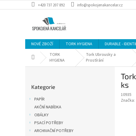
Přejít
+420 737 207 892
info@spokojenakancelar.cz
na
obsah
NOVÉ ZBOŽÍ
TORK HYGIENA
DURABLE - IDENT
TORK
Tork Ubrousky a
Domů
HYGIENA
Prostírání
P
Tork
o
Přeskočit
s
ks
Kategorie
kategorie
t
10935
r
PAPÍR
Značka:
a
AKČNÍ NABÍDKA
n
OBÁLKY
n
í
PSACÍ POTŘEBY
p
ARCHIVAČNÍ POTŘEBY