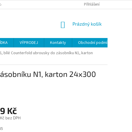
ANY OSOBNÍCH ÚDAJŮ
Přihlášení
NÁKUPNÍ
Prázdný košík
KOŠÍK
ÍDKA
VÝPRODEJ
Kontakty
Obchodní podmínky
5, bílé Counterfold ubrousky do zásobníku N1, karton
zásobníku N1, karton 24x300
9 Kč
 Kč bez DPH
35