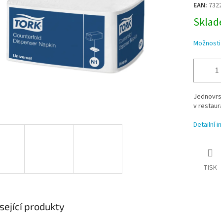
EAN:
732
Sklade
Možnosti
Jednovrst
v restaur
Detailní 
TISK
sející produkty