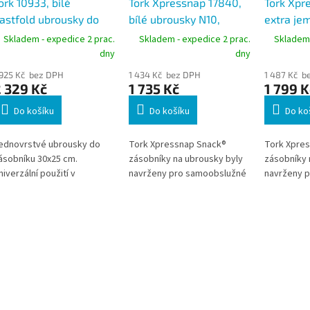
ork 10933, bílé
Tork Xpressnap 17840,
Tork Xpr
astfold ubrousky do
bílé ubrousky N10,
extra jem
ásobníku N2, karton
karton 8x1125 ks, sklad
ubrousky
Skladem - expedice 2 prac.
Skladem - expedice 2 prac.
Skladem 
6x300 ks
1/4
lístků N1
dny
dny
8x500 ks
 925 Kč bez DPH
1 434 Kč bez DPH
1 487 Kč b
 329 Kč
1 735 Kč
1 799 K
Do košíku
Do košíku
Do ko
ednovrstvé ubrousky do
Tork Xpressnap Snack®
Tork Xpre
ásobníku 30x25 cm.
zásobníky na ubrousky byly
zásobníky 
niverzální použití v
navrženy pro samoobslužné
navrženy 
estauracích, kavárnách,
restaurace, ve kterých stačí
restaurace,
arech a hotelích.
ubrousky menší velikosti.
ubrousky m