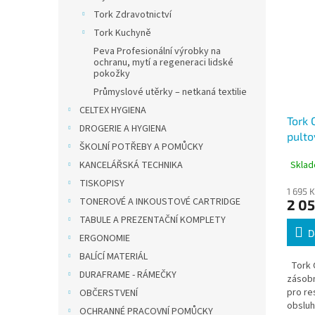
Tork Zdravotnictví
Tork Kuchyně
Peva Profesionální výrobky na
ochranu, mytí a regeneraci lidské
pokožky
Průmyslové utěrky – netkaná textilie
CELTEX HYGIENA
Tork 
DROGERIE A HYGIENA
pulto
ŠKOLNÍ POTŘEBY A POMŮCKY
ubrou
Sklad
KANCELÁŘSKÁ TECHNIKA
TISKOPISY
1 695 
TONEROVÉ A INKOUSTOVÉ CARTRIDGE
2 05
TABULE A PREZENTAČNÍ KOMPLETY
D
ERGONOMIE
BALÍCÍ MATERIÁL
Tork C
DURAFRAME - RÁMEČKY
zásobn
pro r
OBČERSTVENÍ
obsluh
OCHRANNÉ PRACOVNÍ POMŮCKY