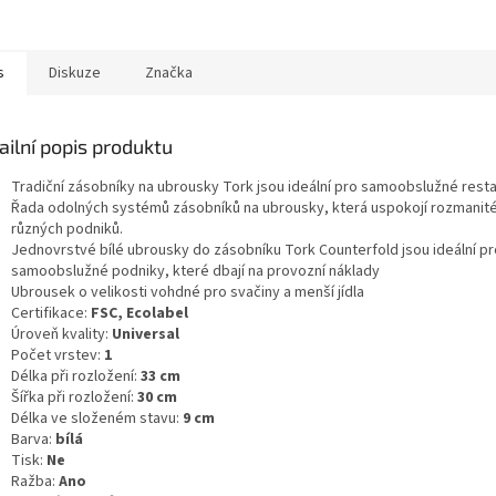
ky na jednom centrálním
 Tento zásobník snižuje...
s
Diskuze
Značka
ailní popis produktu
Tradiční zásobníky na ubrousky Tork jsou ideální pro samoobslužné rest
Řada odolných systémů zásobníků na ubrousky, která uspokojí rozmanit
různých podniků.
Jednovrstvé bílé ubrousky do zásobníku Tork Counterfold jsou ideální pr
samoobslužné podniky, které dbají na provozní náklady
Ubrousek o velikosti vohdné pro svačiny a menší jídla
Certifikace:
FSC, Ecolabel
Úroveň kvality:
Universal
Počet vrstev:
1
Délka při rozložení:
33 cm
Šířka při rozložení:
30 cm
Délka ve složeném stavu:
9 cm
Barva:
bílá
Tisk:
Ne
Ražba:
Ano