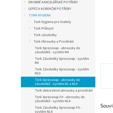
a
DROBNÉ KANCELÁŘSKÉ POTŘEBY
n
LEPÍCÍ A KOREKČNÍ POTŘEBY
e
TORK HYGIENA
l
Tork Hygiena pro toalety
Tork Průmysl
Tork zásobníky
Tork Ubrousky a Prostírání
Tork Xpressnap - ubrousky do
zásobníků - systém N4
Tork Zásobníky Xpressnap - systém
N4
Tork Zásobníky Xpressnap - systém
N10
Tork Xpressnap - ubrousky do
zásobníků - systém N1 a N10
Tork dekorativní ubrousky a prostírání
Tork Xpressnap Fit - ubrousky do
zásobníků - systém N14
Souvi
Tork Zásobníky Xpressnap Fit -
systém N14