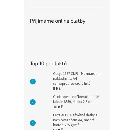
Přijímáme online platby
Top 10 produktů
Optys 1197 CMR - Mezinárodní
nákladní list A4
samopropisovací 5 listů
5 Kč
Centropen značkovač na bílé
tabule 8559, stopa 2,5 mm
18 Kč
Leitz ALPHA závěsné desky s
rychlovazačem A4, modré,
karton 225 g/m²