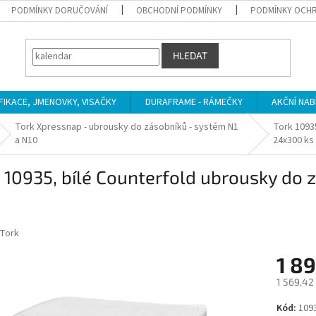
PODMÍNKY DORUČOVÁNÍ
OBCHODNÍ PODMÍNKY
PODMÍNKY OCHR
HLEDAT
IFIKACE, JMENOVKY, VISAČKY
DURAFRAME - RÁMEČKY
AKČNÍ NAB
Tork Xpressnap - ubrousky do zásobníků - systém N1
Tork 1093
a N10
24x300 ks
 10935, bílé Counterfold ubrousky do 
Tork
1 89
1 569,42
Měrná
Kód:
109
cena: